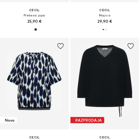
CECIL
CECIL
Pletena jopa
Majica
25,90 €
29,90 €
Novo
RAZPRODAJA
CECIL
CECIL