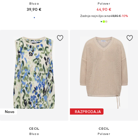
Bluza
Pulover
39,90 €
44,90 €
Zadnja najnižja cena
49,90 €
-10%
Novo
RAZPRODAJA
CECIL
CECIL
Bluza
Pulover