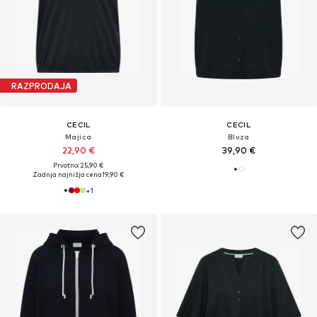
RAZPRODAJA
CECIL
CECIL
Majica
Bluza
22,90 €
39,90 €
Prvotno: 25,90 €
Zadnja najnižja cena
19,90 €
+
1