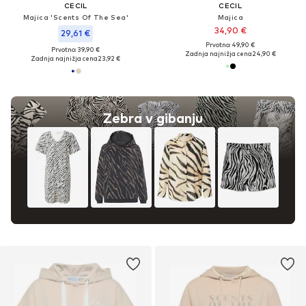
CECIL
CECIL
Majica 'Scents Of The Sea'
Majica
34,90 €
29,61 €
Prvotno: 49,90 €
Prvotno: 39,90 €
Zadnja najnižja cena
24,90 €
Zadnja najnižja cena
23,92 €
Zebra v gibanju