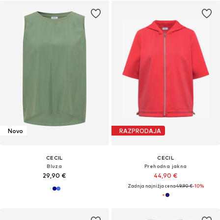
Novo
RAZPRODAJA
CECIL
CECIL
Bluza
Prehodna jakna
29,90 €
44,90 €
Zadnja najnižja cena
49,90 €
-10%