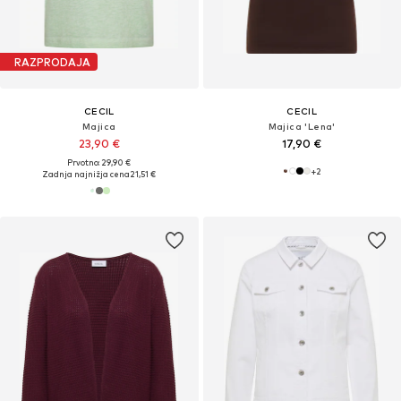
RAZPRODAJA
CECIL
CECIL
Majica
Majica 'Lena'
23,90 €
17,90 €
Prvotno: 29,90 €
+
2
Zadnja najnižja cena
21,51 €