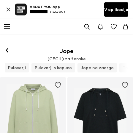
ABOUT YOU App
V aplikacijo
(152.700)
Jope
(CECIL) za ženske
Puloverji
Puloverji s kapuco
Jope na zadrgo
Tren