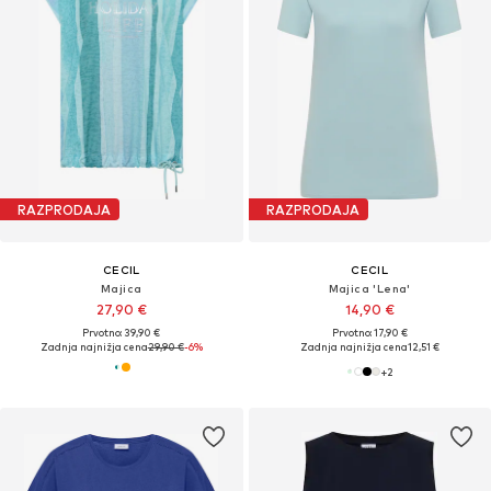
RAZPRODAJA
RAZPRODAJA
CECIL
CECIL
Majica
Majica 'Lena'
27,90 €
14,90 €
Prvotno: 39,90 €
Prvotno: 17,90 €
Zadnja najnižja cena
29,90 €
-6%
Zadnja najnižja cena
12,51 €
+
2