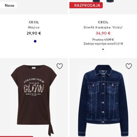
Novo
RAZPRODAJA
CECIL
CECIL
Majica
Slimfit Kavbojke 'Vicky'
29,90 €
34,90 €
Prvotno: 49,99 €
Zadnja najnižja cena
31,41 €