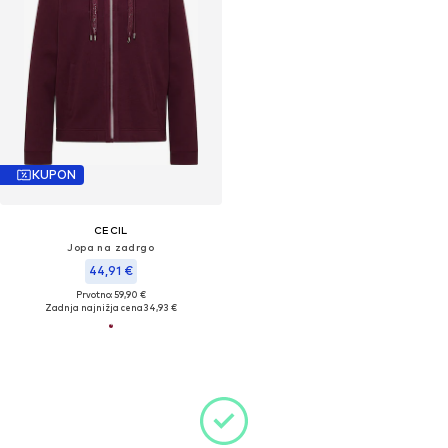
KUPON
CECIL
Jopa na zadrgo
44,91 €
Prvotno: 59,90 €
Zadnja najnižja cena
34,93 €