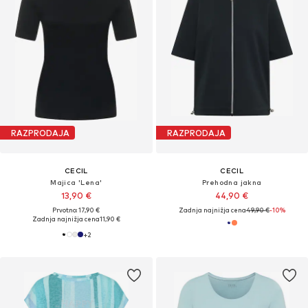
RAZPRODAJA
RAZPRODAJA
CECIL
CECIL
Majica 'Lena'
Prehodna jakna
13,90 €
44,90 €
Prvotno: 17,90 €
Zadnja najnižja cena
49,90 €
-10%
Zadnja najnižja cena
11,90 €
+
2