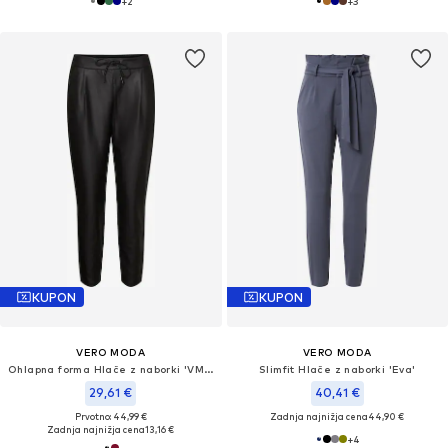
+
2
+
3
KUPON
KUPON
VERO MODA
VERO MODA
Ohlapna forma Hlače z naborki 'VMEva'
Slimfit Hlače z naborki 'Eva'
29,61 €
40,41 €
Prvotno: 44,99 €
Zadnja najnižja cena
44,90 €
Zadnja najnižja cena
13,16 €
+
4