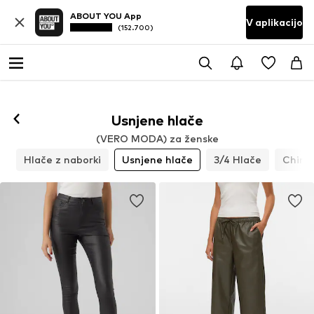
ABOUT YOU App
V aplikacijo
(152.700)
Usnjene hlače
(VERO MODA) za ženske
e
Hlače z naborki
Usnjene hlače
3/4 Hlače
Chino