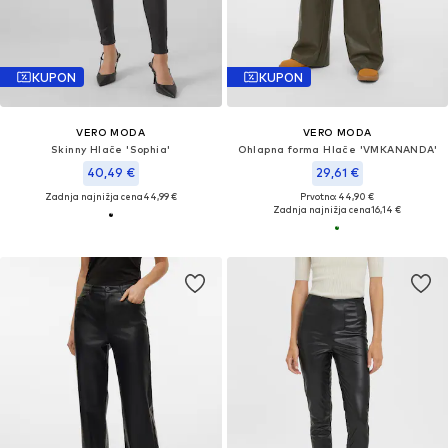
KUPON
KUPON
VERO MODA
VERO MODA
Skinny Hlače 'Sophia'
Ohlapna forma Hlače 'VMKANANDA'
40,49 €
29,61 €
Zadnja najnižja cena
44,99 €
Prvotno: 44,90 €
Zadnja najnižja cena
16,14 €