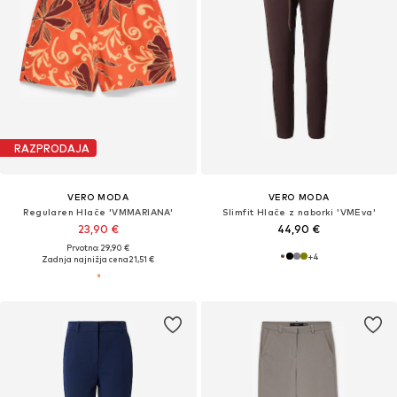
RAZPRODAJA
VERO MODA
VERO MODA
Regularen Hlače 'VMMARIANA'
Slimfit Hlače z naborki 'VMEva'
23,90 €
44,90 €
Prvotno: 29,90 €
+
4
Zadnja najnižja cena
21,51 €