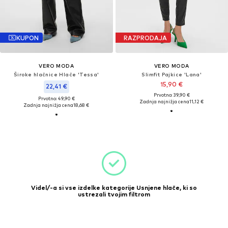
KUPON
RAZPRODAJA
VERO MODA
VERO MODA
Široke hlačnice Hlače 'Tessa'
Slimfit Pajkice 'Lana'
15,90 €
22,41 €
Prvotno: 39,90 €
Prvotno: 49,90 €
Zadnja najnižja cena
11,12 €
Zadnja najnižja cena
18,68 €
Videl/-a si vse izdelke kategorije Usnjene hlače, ki so
ustrezali tvojim filtrom