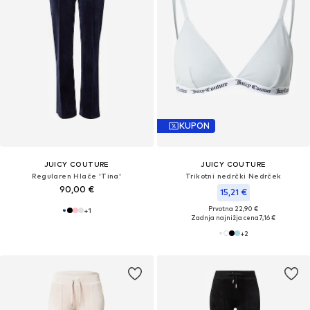
KUPON
JUICY COUTURE
JUICY COUTURE
Regularen Hlače 'Tina'
Trikotni nedrčki Nedrček
90,00 €
15,21 €
Prvotno: 22,90 €
+
1
Zadnja najnižja cena
7,16 €
+
2