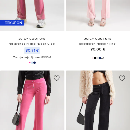
KUPON
JUICY COUTURE
JUICY COUTURE
Na zvonec Hlače 'Dach Cleo'
Regularen Hlače 'Tina'
90,00 €
80,91 €
Zadnja najnižja cena
89,90 €
+
1