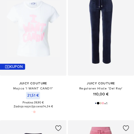
KUPON
JUICY COUTURE
JUICY COUTURE
Majica 'I WANT CANDY'
Regularen Hlače 'Del Ray'
110,00 €
21,51 €
Prvotno: 39,90 €
+
1
Zadnja najnižja cena
14,34 €