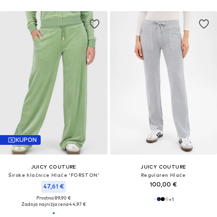
KUPON
JUICY COUTURE
JUICY COUTURE
Široke hlačnice Hlače 'FORSTON'
Regularen Hlače
100,00 €
47,61 €
Prvotno: 89,90 €
+
1
Zadnja najnižja cena
44,97 €