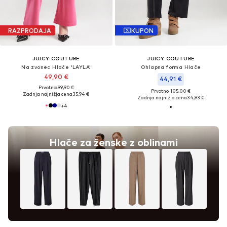
RAZPRODAJA
KUPON
JUICY COUTURE
JUICY COUTURE
Na zvonec Hlače 'LAYLA'
Ohlapna forma Hlače
49,90 €
44,91 €
Prvotno: 99,90 €
Prvotno: 105,00 €
Zadnja najnižja cena
35,94 €
Zadnja najnižja cena
34,93 €
+
4
Hlače za ženske z oblinami