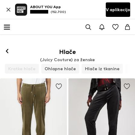
ABOUT YOU App
V aplikacijo
(152.700)
Hlače
(Juicy Couture) za ženske
Kratke hlače
Ohlapne hlače
Hlače iz tkanine
Pa