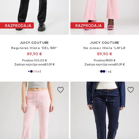
RAZPRODAJA
RAZPRODAJA
JUICY COUTURE
JUICY COUTURE
Regularen Hlače 'DEL RAY'
Na zvonec Hlače 'LAYLA'
89,90 €
89,90 €
Prvotno: 100,00 €
Prvotno: 99,90 €
Zadnja najnižja cena
80,91 €
Zadnja najnižja cena
80,91 €
+
1
+
4