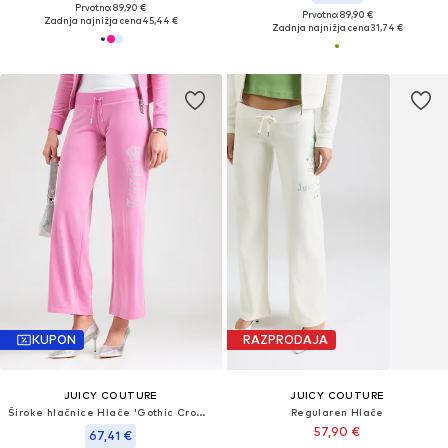
Prvotno: 89,90 €
Prvotno: 89,90 €
Zadnja najnižja cena
45,44 €
Zadnja najnižja cena
31,74 €
KUPON
RAZPRODAJA
JUICY COUTURE
JUICY COUTURE
Široke hlačnice Hlače 'Gothic Crown'
Regularen Hlače
57,90 €
67,41 €