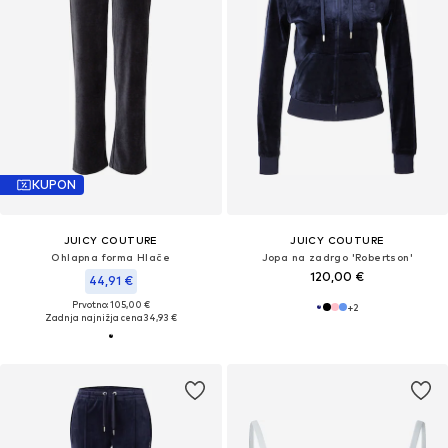
KUPON
JUICY COUTURE
JUICY COUTURE
Ohlapna forma Hlače
Jopa na zadrgo 'Robertson'
120,00 €
44,91 €
Prvotno: 105,00 €
+
2
Zadnja najnižja cena
34,93 €