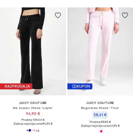
RAZPRODAJA
KUPON
JUICY COUTURE
JUICY COUTURE
Na zvonec Hlače 'Layla'
Regularen Hlače 'Tina'
94,90 €
58,41 €
Prvotno: 109,00 €
Prvotno: 89,90 €
Zadnja najnižja cena
94,90 €
Zadnja najnižja cena
41,94 €
+
4