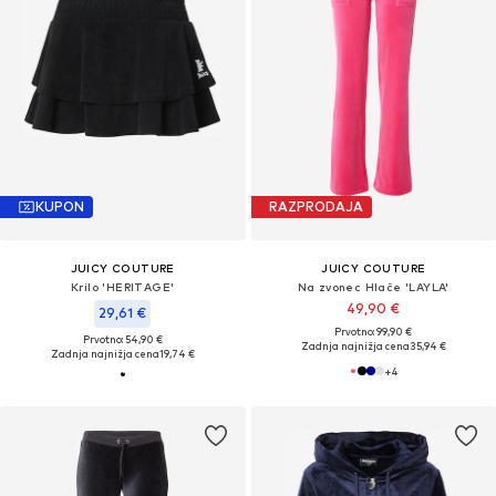
KUPON
RAZPRODAJA
JUICY COUTURE
JUICY COUTURE
Krilo 'HERITAGE'
Na zvonec Hlače 'LAYLA'
49,90 €
29,61 €
Prvotno: 99,90 €
Prvotno: 54,90 €
Zadnja najnižja cena
35,94 €
Zadnja najnižja cena
19,74 €
+
4