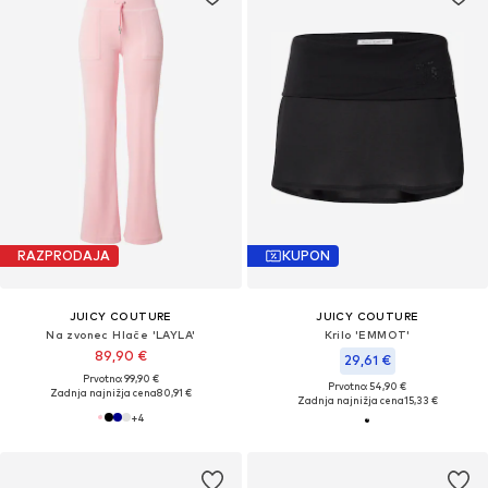
RAZPRODAJA
KUPON
JUICY COUTURE
JUICY COUTURE
Na zvonec Hlače 'LAYLA'
Krilo 'EMMOT'
89,90 €
29,61 €
Prvotno: 99,90 €
Prvotno: 54,90 €
Zadnja najnižja cena
80,91 €
Zadnja najnižja cena
15,33 €
+
4