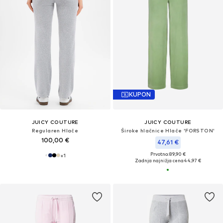
KUPON
JUICY COUTURE
JUICY COUTURE
Regularen Hlače
Široke hlačnice Hlače 'FORSTON'
100,00 €
47,61 €
Prvotno: 89,90 €
+
1
Zadnja najnižja cena
44,97 €