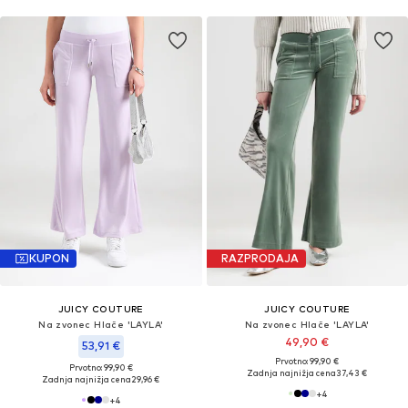
KUPON
RAZPRODAJA
JUICY COUTURE
JUICY COUTURE
Na zvonec Hlače 'LAYLA'
Na zvonec Hlače 'LAYLA'
49,90 €
53,91 €
Prvotno: 99,90 €
Prvotno: 99,90 €
Zadnja najnižja cena
37,43 €
Zadnja najnižja cena
29,96 €
+
4
+
4