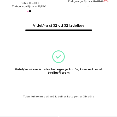
Zadnja najnižja cena
84,90 €
-31%
Prvotno: 105,00 €
Zadnja najnižja cena
39,95 €
Videl/-a si 32 od 32 izdelkov
Videl/-a si vse izdelke kategorije Hlače, ki so ustrezali
tvojim filtrom
Tukaj lahko najdeš več izdelkov kategorije: Oblačila