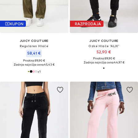
KUPON
RAZPRODAJA
JUICY COUTURE
JUICY COUTURE
Regularen Hlače
Ozke Hlače 'ALIX'
52,90 €
58,41 €
Prvotno: 89,90 €
Prvotno: 89,90 €
Zadnja najnižja cena
44,97 €
Zadnja najnižja cena
45,43 €
+
1