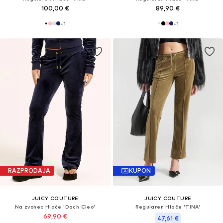
100,00 €
89,90 €
+
1
+
1
RAZPRODAJA
KUPON
JUICY COUTURE
JUICY COUTURE
Na zvonec Hlače 'Dach Cleo'
Regularen Hlače 'TINA'
69,90 €
47,61 €