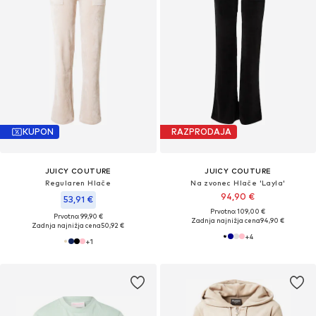
KUPON
RAZPRODAJA
JUICY COUTURE
JUICY COUTURE
Regularen Hlače
Na zvonec Hlače 'Layla'
94,90 €
53,91 €
Prvotno: 109,00 €
Prvotno: 99,90 €
Zadnja najnižja cena
94,90 €
Zadnja najnižja cena
50,92 €
+
4
+
1