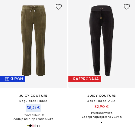
KUPON
RAZPRODAJA
JUICY COUTURE
JUICY COUTURE
Regularen Hlače
Ozke Hlače 'ALIX'
52,90 €
58,41 €
Prvotno: 89,90 €
Prvotno: 89,90 €
Zadnja najnižja cena
44,97 €
Zadnja najnižja cena
45,43 €
+
1