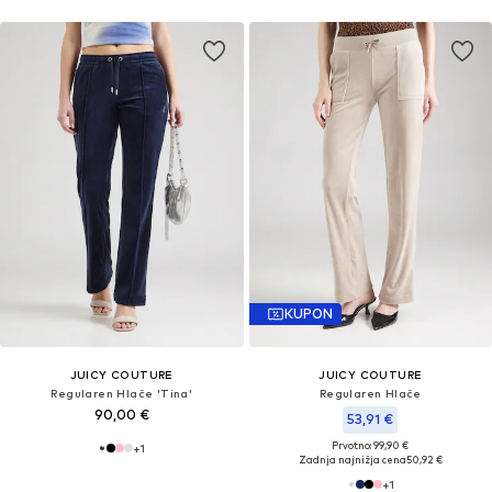
KUPON
JUICY COUTURE
JUICY COUTURE
Regularen Hlače 'Tina'
Regularen Hlače
90,00 €
53,91 €
Prvotno: 99,90 €
+
1
Zadnja najnižja cena
50,92 €
+
1