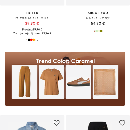
EDITED
ABOUT YOU
Poletna obleka 'Milla'
Obleka 'Emmy'
39,90 €
54,90 €
Prvotno: 59,90 €
Zadnja najnižja cena
23,94 €
+
7
Trend Color: Caramel