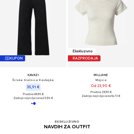
Ekskluzivno
KUPON
RAZPRODAJA
KAVAZI
MILLANE
Široke hlačnice Kavbojke
Majica
Od 23,90 €
35,91 €
Prvotno: 29,90 €
Prvotno: 69,90 €
Zadnja najnižja cena
16,73 €
Zadnja najnižja cena
23,94 €
EKSKLUZIVNO
NAVDIH ZA OUTFIT