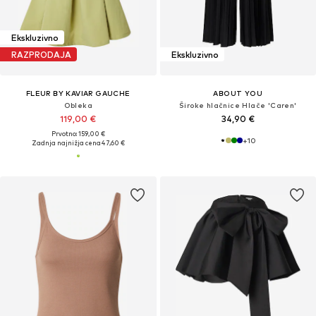
Ekskluzivno
RAZPRODAJA
Ekskluzivno
FLEUR BY KAVIAR GAUCHE
ABOUT YOU
Obleka
Široke hlačnice Hlače 'Caren'
119,00 €
34,90 €
Prvotno: 159,00 €
+
10
Zadnja najnižja cena
47,60 €