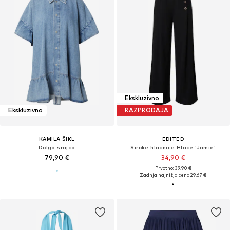
Ekskluzivno
Ekskluzivno
RAZPRODAJA
KAMILA ŠIKL
EDITED
Dolga srajca
Široke hlačnice Hlače 'Jamie'
79,90 €
34,90 €
Prvotno: 39,90 €
Zadnja najnižja cena
29,67 €