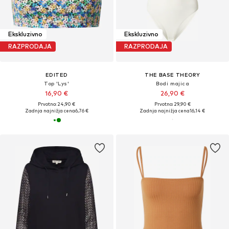
Ekskluzivno
Ekskluzivno
RAZPRODAJA
RAZPRODAJA
EDITED
THE BASE THEORY
Top 'Lys'
Bodi majica
16,90 €
26,90 €
Prvotno: 24,90 €
Prvotno: 29,90 €
Zadnja najnižja cena
6,76 €
Zadnja najnižja cena
16,14 €