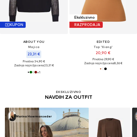
Ekskluzivno
KUPON
RAZPRODAJA
ABOUT YOU
EDITED
Majica
Top 'Xiang'
20,90 €
23,31 €
Prvotno: 29,90 €
Prvotno: 34,90 €
Zadnja najnižja cena
8,36 €
Zadnja najnižja cena
23,31 €
+
1
EKSKLUZIVNO
NAVDIH ZA OUTFIT
Marina Hoermanseder