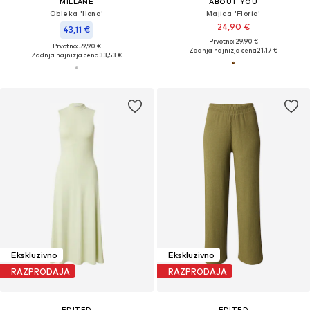
MILLANE
ABOUT YOU
Obleka 'Ilona'
Majica 'Floria'
24,90 €
43,11 €
Prvotno: 29,90 €
Prvotno: 59,90 €
Zadnja najnižja cena
21,17 €
Zadnja najnižja cena
33,53 €
Ekskluzivno
Ekskluzivno
RAZPRODAJA
RAZPRODAJA
EDITED
EDITED