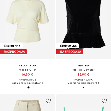
Ekskluzivno
Ekskluzivno
RAZPRODAJA
RAZPRODAJA
ABOUT YOU
EDITED
Majica 'Ella'
Majica 'Davinia'
16,90 €
32,90 €
Prvotno: 21,90 €
Prvotno: 44,90 €
Zadnja najnižja cena
15,21 €
Zadnja najnižja cena
13,16 €