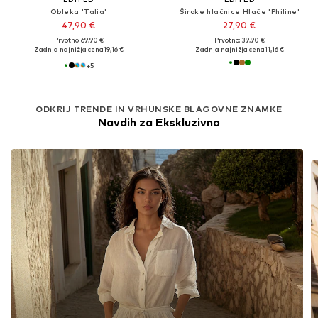
Obleka 'Talia'
Široke hlačnice Hlače 'Philine'
47,90 €
27,90 €
Prvotno: 69,90 €
Prvotno: 39,90 €
Zadnja najnižja cena
19,16 €
Zadnja najnižja cena
11,16 €
+
5
ODKRIJ TRENDE IN VRHUNSKE BLAGOVNE ZNAMKE
Navdih za Ekskluzivno