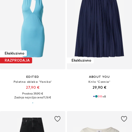
Ekskluzivno
RAZPRODAJA
Ekskluzivno
EDITED
ABOUT YOU
Poletna obleka 'Yanika'
Krilo 'Connie'
27,90 €
29,90 €
Prvotno: 39,90 €
+
8
Zadnja najnižja cena
11,16 €