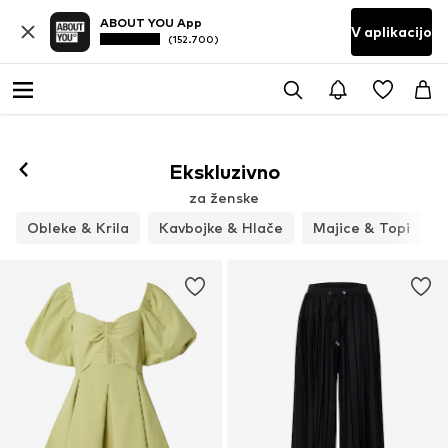
ABOUT YOU App
V aplikacijo
(152.700)
Ekskluzivno
za ženske
Obleke & Krila
Kavbojke & Hlače
Majice & Topi
J