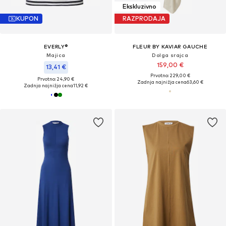
Ekskluzivno
KUPON
RAZPRODAJA
EVERLY®
FLEUR BY KAVIAR GAUCHE
Majica
Dolga srajca
159,00 €
13,41 €
Prvotno: 229,00 €
Prvotno: 24,90 €
Zadnja najnižja cena
63,60 €
Zadnja najnižja cena
11,92 €