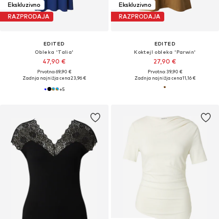
Ekskluzivno
Ekskluzivno
RAZPRODAJA
RAZPRODAJA
EDITED
EDITED
Obleka 'Talia'
Koktejl obleka 'Parwin'
47,90 €
27,90 €
Prvotno: 69,90 €
Prvotno: 39,90 €
Zadnja najnižja cena
23,96 €
Zadnja najnižja cena
11,16 €
+
5