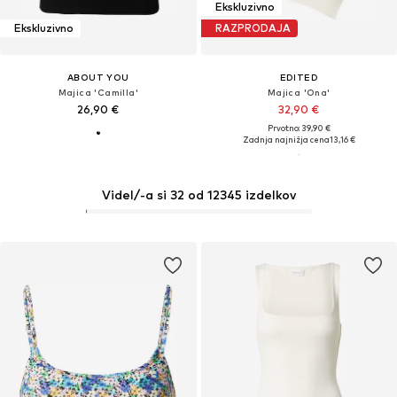
Ekskluzivno
Ekskluzivno
RAZPRODAJA
ABOUT YOU
EDITED
Majica 'Camilla'
Majica 'Ona'
26,90 €
32,90 €
Prvotno: 39,90 €
Zadnja najnižja cena
13,16 €
Videl/-a si 32 od 12345 izdelkov