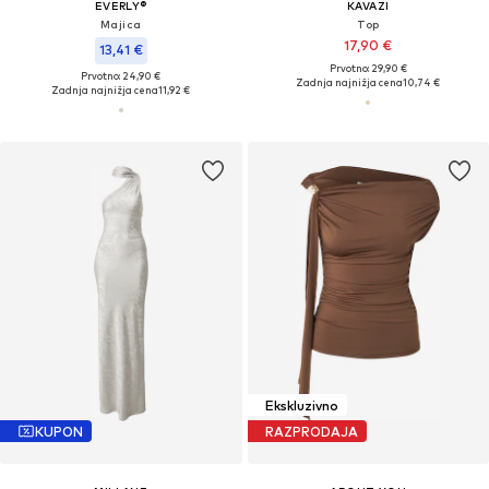
EVERLY®
KAVAZI
Majica
Top
17,90 €
13,41 €
Prvotno: 29,90 €
Prvotno: 24,90 €
Zadnja najnižja cena
10,74 €
Zadnja najnižja cena
11,92 €
Ekskluzivno
KUPON
RAZPRODAJA