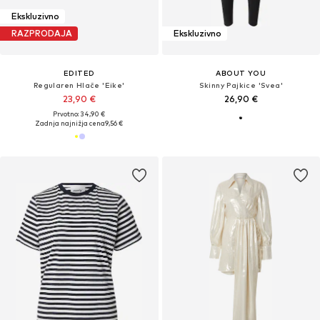
Ekskluzivno
RAZPRODAJA
Ekskluzivno
EDITED
ABOUT YOU
Regularen Hlače 'Eike'
Skinny Pajkice 'Svea'
23,90 €
26,90 €
Prvotno: 34,90 €
Zadnja najnižja cena
9,56 €