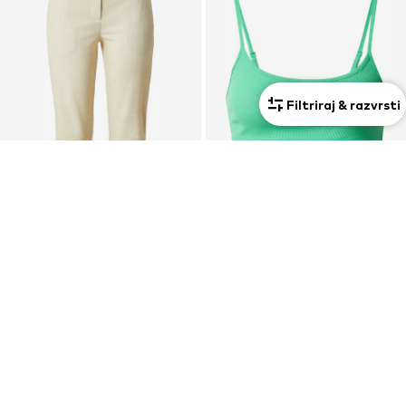
Filtriraj & razvrsti
Ekskluzivno
KUPON
RAZPRODAJA
THE BASE THEORY
EDITED
Slimfit Hlače
Top 'Lys'
16,90 €
31,41 €
Prvotno: 24,90 €
Prvotno: 44,90 €
Zadnja najnižja cena
6,76 €
Zadnja najnižja cena
27,92 €