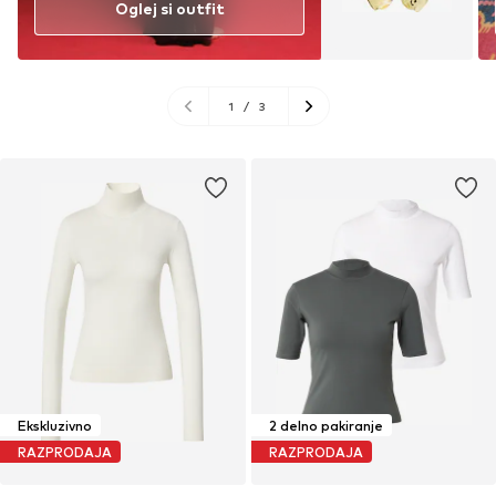
Oglej si outfit
1
/
3
Ekskluzivno
2 delno pakiranje
RAZPRODAJA
RAZPRODAJA