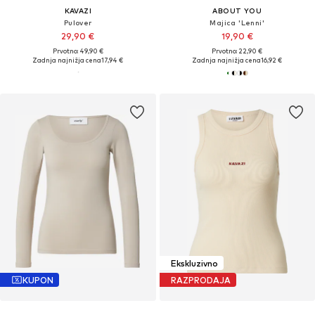
KAVAZI
ABOUT YOU
Pulover
Majica 'Lenni'
29,90 €
19,90 €
Prvotno: 49,90 €
Prvotno: 22,90 €
Zadnja najnižja cena
17,94 €
Zadnja najnižja cena
16,92 €
Ekskluzivno
KUPON
RAZPRODAJA