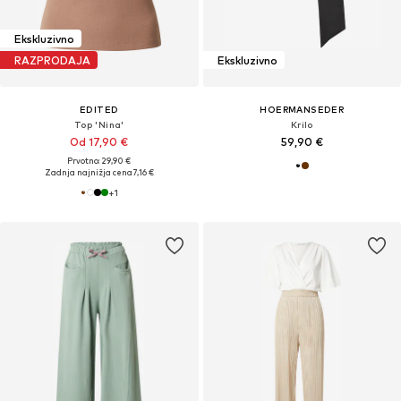
Ekskluzivno
RAZPRODAJA
Ekskluzivno
EDITED
HOERMANSEDER
Top 'Nina'
Krilo
Od 17,90 €
59,90 €
Prvotno: 29,90 €
Zadnja najnižja cena
7,16 €
+
1