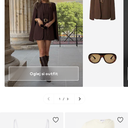
Oglej si outfit
1
/
3