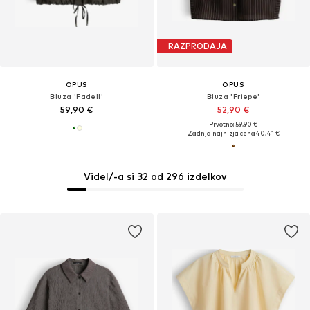
RAZPRODAJA
OPUS
OPUS
Bluza 'Fadell'
Bluza 'Friepe'
59,90 €
52,90 €
Prvotno: 59,90 €
Zadnja najnižja cena
40,41 €
Videl/-a si 32 od 296 izdelkov