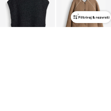
1
Filtriraj & razvrsti
RAZPRODAJA
KUPON
OPUS
OPUS
Pulover 'Pexto'
Prehodna jakna 'Hirona'
49,90 €
62,91 €
Prvotno: 69,90 €
Prvotno: 119,00 €
Zadnja najnižja cena
19,96 €
Zadnja najnižja cena
41,94 €