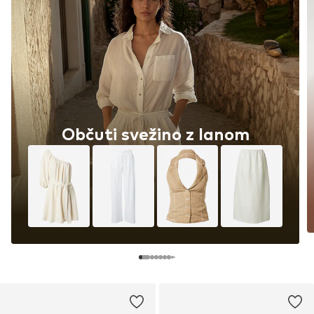
Občuti svežino z lanom