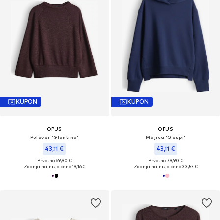
KUPON
KUPON
OPUS
OPUS
Pulover 'Glantina'
Majica 'Gespi'
43,11 €
43,11 €
Prvotno: 69,90 €
Prvotno: 79,90 €
Zadnja najnižja cena
19,16 €
Zadnja najnižja cena
33,53 €