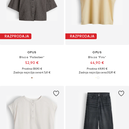
RAZPRODAJA
RAZPRODAJA
OPUS
OPUS
Bluza 'Fababer'
Bluza 'Firu'
52,90 €
44,90 €
Prvotno: 59,90 €
Prvotno: 49,90 €
Zadnja najnižja cena
47,61 €
Zadnja najnižja cena
35,91 €