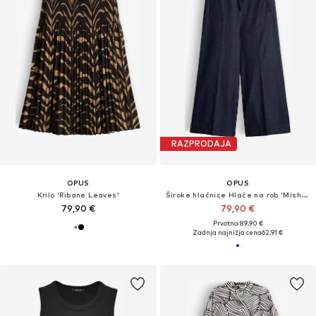
RAZPRODAJA
OPUS
OPUS
Krilo 'Ribane Leaves'
Široke hlačnice Hlače na rob 'Misha Move'
79,90 €
79,90 €
Prvotno: 89,90 €
Zadnja najnižja cena
62,91 €