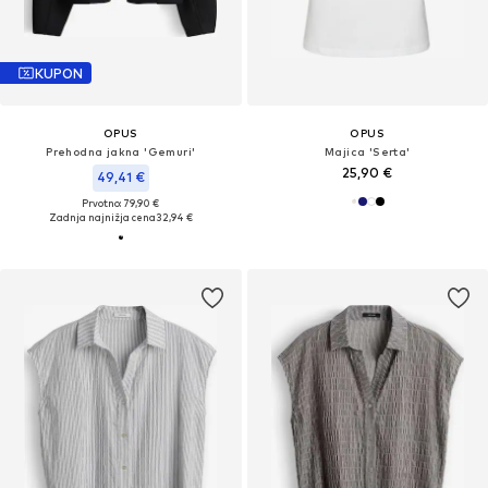
KUPON
OPUS
OPUS
Prehodna jakna 'Gemuri'
Majica 'Serta'
25,90 €
49,41 €
Prvotno: 79,90 €
Zadnja najnižja cena
32,94 €