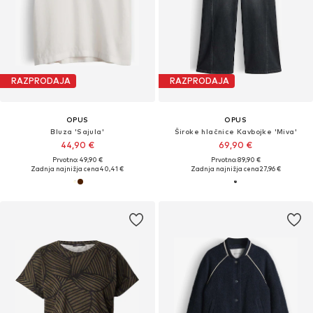
RAZPRODAJA
RAZPRODAJA
OPUS
OPUS
Bluza 'Sajula'
Široke hlačnice Kavbojke 'Miva'
44,90 €
69,90 €
Prvotno: 49,90 €
Prvotno: 89,90 €
Zadnja najnižja cena
40,41 €
Zadnja najnižja cena
27,96 €