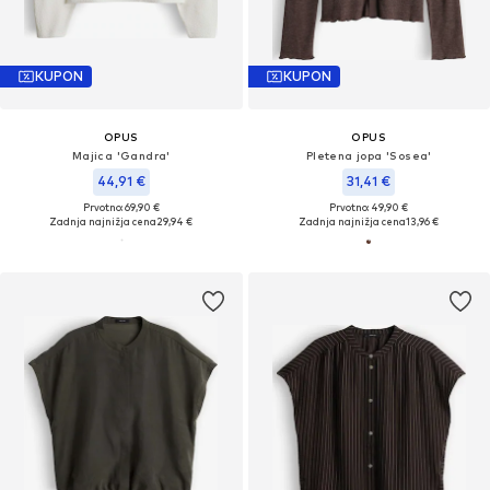
KUPON
KUPON
OPUS
OPUS
Majica 'Gandra'
Pletena jopa 'Sosea'
44,91 €
31,41 €
Prvotno: 69,90 €
Prvotno: 49,90 €
Zadnja najnižja cena
29,94 €
Zadnja najnižja cena
13,96 €