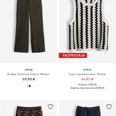
RAZPRODAJA
OPUS
OPUS
Široke hlačnice Hlače 'Mileni'
Top z naramnicami 'Ifama'
69,90 €
44,90 €
Prvotno: 49,90 €
Zadnja najnižja cena
39,90 €