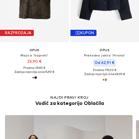
RAZPRODAJA
KUPON
OPUS
OPUS
Majica 'Soprinti'
Prehodna jakna 'Hirona'
23,90 €
Od 62,91 €
Prvotno: 39,90 €
Prvotno: 119,00 €
Zadnja najnižja cena
15,90 €
Zadnja najnižja cena
48,93 €
NAJDI PRAVI KROJ
Vodič za kategorijo Oblačila