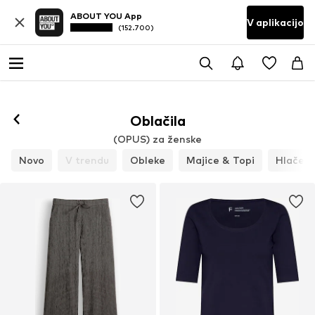
ABOUT YOU App
V aplikacijo
(152.700)
Oblačila
(OPUS) za ženske
Novo
V trendu
Obleke
Majice & Topi
Hlače