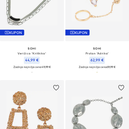
KUPON
KUPON
SOHI
SOHI
Verižica 'Krithika'
Prstan 'Adrika'
44,99 €
62,99 €
Zadnja najnižja cena
49,99 €
Zadnja najnižja cena
69,99 €