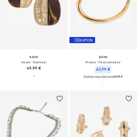
KUPON
SOHI
SOHI
Uhani 'Galilea'
Prstan 'Charusheela'
49,99 €
62,99 €
Zadnja najnižja cena
69,99 €