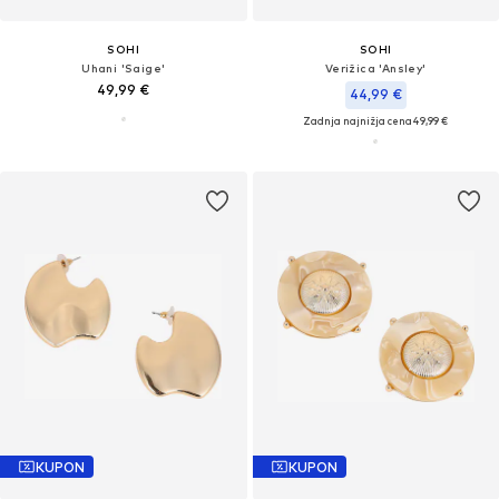
SOHI
SOHI
Uhani 'Saige'
Verižica 'Ansley'
49,99 €
44,99 €
Zadnja najnižja cena
49,99 €
KUPON
KUPON