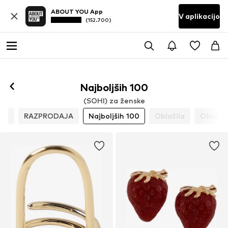
ABOUT YOU App
V aplikacijo
(152.700)
Najboljših 100
(SOHI) za ženske
tki
RAZPRODAJA
Najboljših 100
Oblačila
Obutev