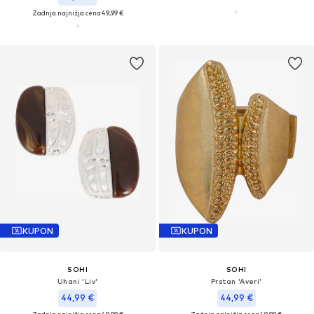
Zadnja najnižja cena
49,99 €
KUPON
KUPON
SOHI
SOHI
Uhani 'Liv'
Prstan 'Averi'
44,99 €
44,99 €