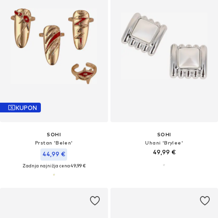
KUPON
SOHI
SOHI
Prstan 'Belen'
Uhani 'Brylee'
49,99 €
44,99 €
Zadnja najnižja cena
49,99 €