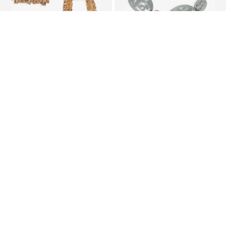
KUPON
KUPON
SOHI
SOHI
Uhani 'Kyra'
Verižica 'Vidya'
44,99 €
44,99 €
Zadnja najnižja cena
49,99 €
Zadnja najnižja cena
49,99 €