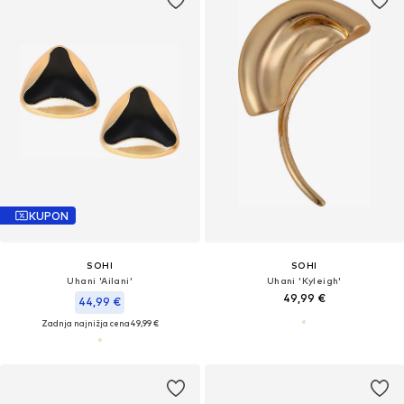
KUPON
SOHI
SOHI
Uhani 'Ailani'
Uhani 'Kyleigh'
49,99 €
44,99 €
Zadnja najnižja cena
49,99 €