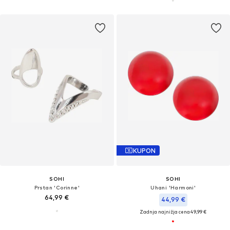
KUPON
SOHI
SOHI
Prstan 'Corinne'
Uhani 'Harmoni'
64,99 €
44,99 €
Zadnja najnižja cena
49,99 €