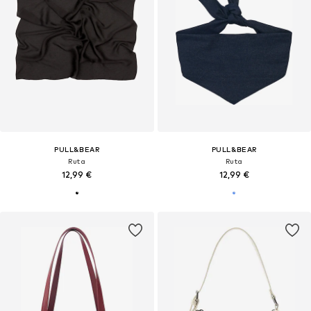
PULL&BEAR
PULL&BEAR
Ruta
Ruta
12,99 €
12,99 €