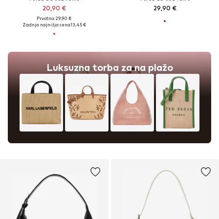
20,90 €
29,90 €
Prvotno: 29,90 €
Zadnja najnižja cena
13,45 €
Luksuzna torba za na plažo