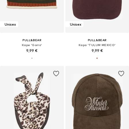
Unisex
Unisex
PULL&BEAR
PULL&BEAR
Kape 'Gorro'
Kapa 'TULUM MEXICO'
9,99 €
9,99 €