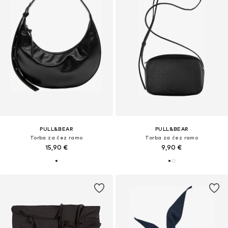
PULL&BEAR
PULL&BEAR
Torba za čez ramo
Torba za čez ramo
15,90 €
9,90 €