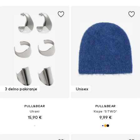
3 delno pakiranje
Unisex
PULL&BEAR
PULL&BEAR
Uhani
Kape 'STWD'
15,90 €
9,99 €