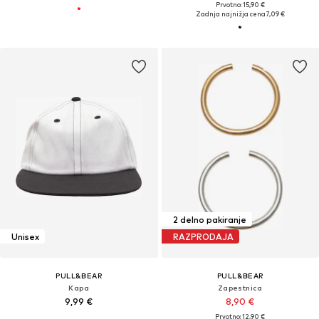
Prvotno: 15,90 €
Zadnja najnižja cena
7,09 €
2 delno pakiranje
Unisex
RAZPRODAJA
PULL&BEAR
PULL&BEAR
Kapa
Zapestnica
9,99 €
8,90 €
Prvotno: 12,90 €