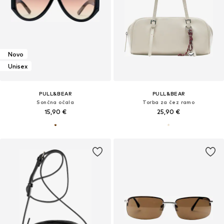
Novo
Unisex
PULL&BEAR
PULL&BEAR
Sončna očala
Torba za čez ramo
15,90 €
25,90 €