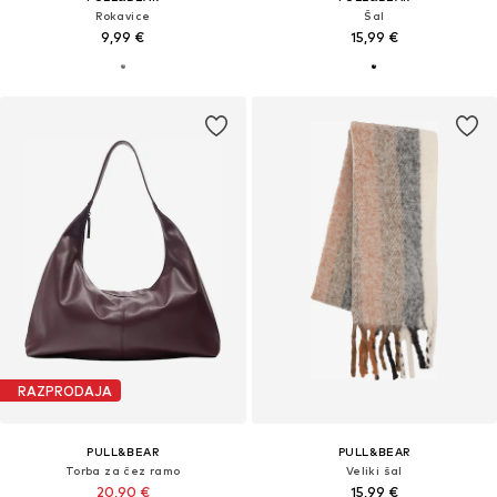
Rokavice
Šal
9,99 €
15,99 €
RAZPRODAJA
PULL&BEAR
PULL&BEAR
Torba za čez ramo
Veliki šal
20,90 €
15,99 €