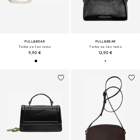
PULL&BEAR
PULL&BEAR
Torba za čez ramo
Torba za čez ramo
9,90 €
12,90 €