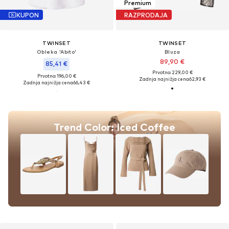
Premium
KUPON
RAZPRODAJA
TWINSET
TWINSET
Obleka 'Abito'
Bluza
89,90 €
85,41 €
Prvotno: 229,00 €
Prvotno: 196,00 €
Zadnja najnižja cena
62,93 €
Zadnja najnižja cena
66,43 €
Trend Color: Iced Coffee