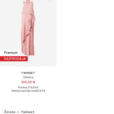
Premium
RAZPRODAJA
TWINSET
Obleka
109,00 €
Prvotno: 275,00 €
Zadnja najnižja cena
87,20 €
Ženske
Twinset