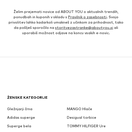
Želim prejemati novice od ABOUT YOU o aktualnih trendih,
ponudbah in kuponih v skladu s
Pravilnik o zasebnosti
. Svojo
privolitev lahko kadarkoli umakneš z učinkom za prihodnost, tako
da pošlješ sporočilo na
storitvezastranke@aboutyou.si
ali
uporabiš možnost odjave na koncu vsakih e-novic.
ŽENSKE KATEGORIJE
Gležnjarji črna
MANGO Hlače
Adidas superge
Desigual torbice
Superge bela
TOMMY HILFIGER Ure