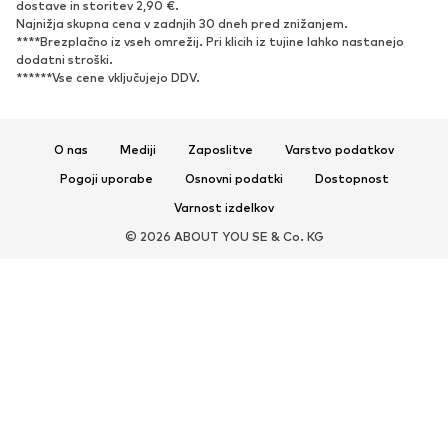
dostave in storitev 2,90 €.
Najnižja skupna cena v zadnjih 30 dneh pred znižanjem.
Superge
Gležnjarji
****Brezplačno iz vseh omrežij. Pri klicih iz tujine lahko nastanejo
Čevlji z visoko peto
Škornji
dodatni stroški.
******Vse cene vključujejo DDV.
Sandali
Nizki čevlji
Športni čevlji
Balerinke
Nizki natikači
Copati
O nas
Mediji
Zaposlitve
Varstvo podatkov
Ekskluzivno
Pogoji uporabe
Osnovni podatki
Dostopnost
Varnost izdelkov
ŠPORT
© 2026 ABOUT YOU SE & Co. KG
Športna oblačila
Športi
Športni čevlji
Športni nahrbtniki in športne
torbe
Športni dodatki
DODATKI
Novo
Torbe in Nahrbtniki