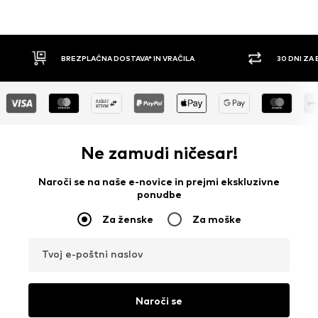
30 DNI ZA BREZPLAČNO VRAČILO
PLAČILO Z 
Ne zamudi ničesar!
Naroči se na naše e-novice in prejmi ekskluzivne
ponudbe
Za ženske
Za moške
Tvoj e-poštni naslov
Naroči se