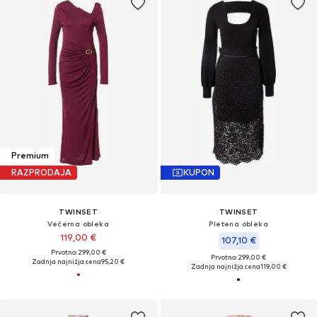
Premium
RAZPRODAJA
KUPON
TWINSET
TWINSET
Večerna obleka
Pletena obleka
119,00 €
107,10 €
Prvotno: 299,00 €
Prvotno: 299,00 €
Zadnja najnižja cena
95,20 €
Zadnja najnižja cena
119,00 €