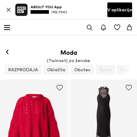
ABOUT YOU App
V aplikacijo
(152.700)
Sledi
Moda
(Twinset) za ženske
RAZPRODAJA
Oblačila
Obutev
Šport
Dodatk