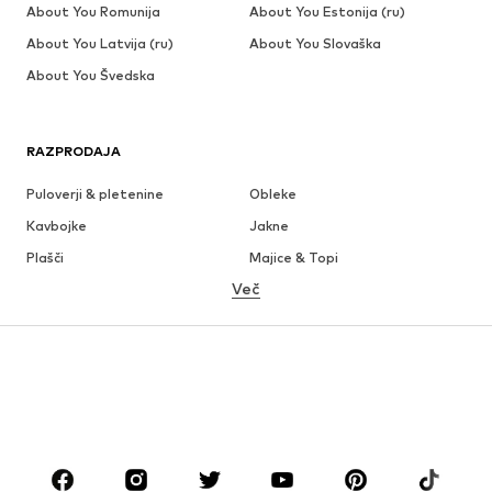
About You Romunija
About You Estonija (ru)
About You Latvija (ru)
About You Slovaška
About You Švedska
RAZPRODAJA
Puloverji & pletenine
Obleke
Kavbojke
Jakne
Plašči
Majice & Topi
Več
Hlače
Perilo
Krila
Bluze & Tunike
Jope
Blazer
Kopalke & Kopalna moda
Kombinezoni & pajaci
Večje številke
Moda za nosečnice
Obutev
Šport
Dodatki
Premium