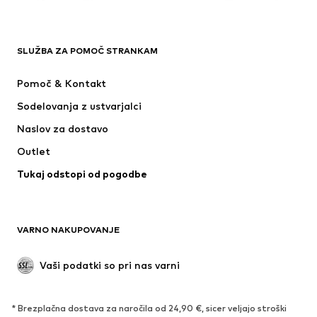
OBLAČILA
SLUŽBA ZA POMOČ STRANKAM
Novo
V trendu
Obleke
Kavbojke
Pomoč & Kontakt
Majice & Topi
Hlače
Sodelovanja z ustvarjalci
Jakne
Puloverji & pletenine
Naslov za dostavo
Perilo
Bluze & Tunike
Outlet
Plašči
Krila
Tukaj odstopi od pogodbe
Kopalke & Kopalna moda
Jope
Blazer
Kombinezoni & pajaci
Večje številke
Moda za nosečnice
VARNO NAKUPOVANJE
Priložnosti
Ekskluzivno
'Upcycling'
Vaši podatki so pri nas varni
OBUTEV
* Brezplačna dostava za naročila od 24,90 €, sicer veljajo stroški
Novo
Trendovsko