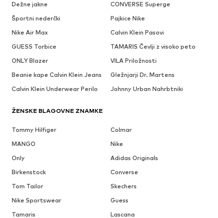
Dežne jakne
CONVERSE Superge
Športni nederčki
Pajkice Nike
Nike Air Max
Calvin Klein Pasovi
GUESS Torbice
TAMARIS Čevlji z visoko peto
ONLY Blazer
VILA Priložnosti
Beanie kape Calvin Klein Jeans
Gležnjarji Dr. Martens
Calvin Klein Underwear Perilo
Johnny Urban Nahrbtniki
ŽENSKE BLAGOVNE ZNAMKE
Tommy Hilfiger
Colmar
MANGO
Nike
Only
Adidas Originals
Birkenstock
Converse
Tom Tailor
Skechers
Nike Sportswear
Guess
Tamaris
Lascana