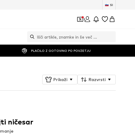
SI
1
PLAČILO Z GOTOVINO PO POVZETJU
Prikaži
Razvrsti
ti ničesar
jemanje