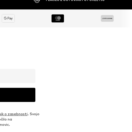
nik o zasebnosti
. Svojo
čilo na
novic.