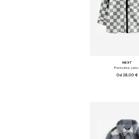
NEXT
Prehodna jakn
Od 28,00 €
Na voljo v različnih ve
Dodaj v košar