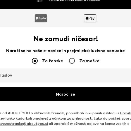
Ne zamudi ničesar!
Naroči se na naše e-novice in prejmi ekskluzivne ponudbe
Za ženske
Za moške
naslov
Naroči se
e od ABOUT YOU o aktualnih trendih, ponudbah in kuponih v skladu s
Pravil
itev lahko kadarkoli umakneš z učinkom za prihodnost, tako da pošlješ sporo
itvezastranke@aboutyou.si
ali uporabiš možnost odjave na koncu vsakih e-