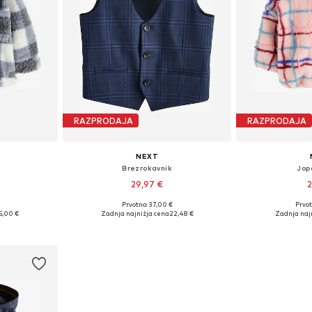
RAZPRODAJA
RAZPRODAJA
NEXT
Brezrokavnik
Jopa
29,97 €
2
Prvotno: 37,00 €
Prvot
74, 86, 122
Razpoložljive velikosti: 176
Razpoložlji
5,00 €
Zadnja najnižja cena
22,48 €
Zadnja naj
ico
Dodaj v košarico
Dodaj 