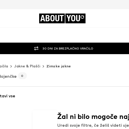
ABOUT
YOU
30 DNI ZA BREZPLAČNO VRAČILO
ačila
Jakne & Plašči
Zimske jakne
dojenčke
0
tavi vse
Žal ni bilo mogoče naj
Uredi svoje filtre, če želiš videti u