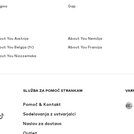
ngino
Gap
out You Avstrija
About You Nemčija
ut You Belgija (fr)
About You Francija
out You Nizozemska
SLUŽBA ZA POMOČ STRANKAM
VAR
Pomoč & Kontakt
Sodelovanja z ustvarjalci
Naslov za dostavo
Outlet