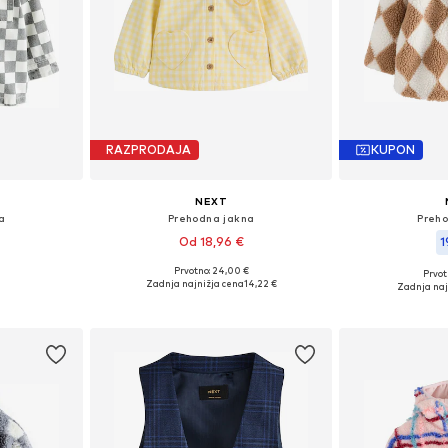
RAZPRODAJA
KUPON
NEXT
a
Prehodna jakna
Preh
Od 18,96 €
1
Prvotno: 24,00 €
Prvot
likostih
Razpoložljive velikosti: 74, 86
Razpoložlji
Zadnja najnižja cena
14,22 €
Zadnja naj
ico
Dodaj v košarico
Dodaj 