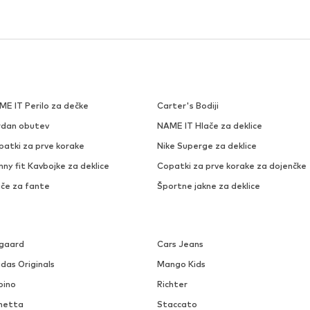
ME IT Perilo za dečke
Carter's Bodiji
rdan obutev
NAME IT Hlače za deklice
patki za prve korake
Nike Superge za deklice
nny fit Kavbojke za deklice
Copatki za prve korake za dojenčke
ače za fante
Športne jakne za deklice
sgaard
Cars Jeans
das Originals
Mango Kids
pino
Richter
netta
Staccato