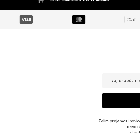
Tvoj e-poštni 
Želim prejemati novic
privol
stor