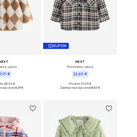
KUPON
NEXT
NEXT
odna jakna
Prehodna jakna
9,91 €
22,60 €
no: 28,00 €
Prvotno: 31,00 €
ve velikosti: 104
Razpoložljive velikosti: 80
nižja cena
16,59 €
Zadnja najnižja cena
18,83 €
v košarico
Dodaj v košarico