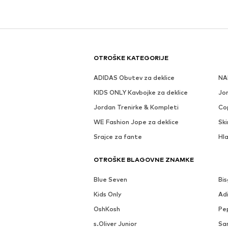
OTROŠKE KATEGORIJE
ADIDAS Obutev za deklice
NA
KIDS ONLY Kavbojke za deklice
Jo
Jordan Trenirke & Kompleti
Co
WE Fashion Jope za deklice
Ski
Srajce za fante
Hl
OTROŠKE BLAGOVNE ZNAMKE
Blue Seven
Bi
Kids Only
Adi
OshKosh
Pe
s.Oliver Junior
Sa