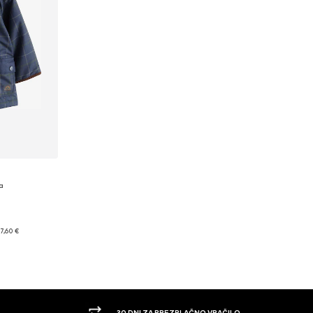
a
ti: 116
7,60 €
ico
30 DNI ZA BREZPLAČNO VRAČILO