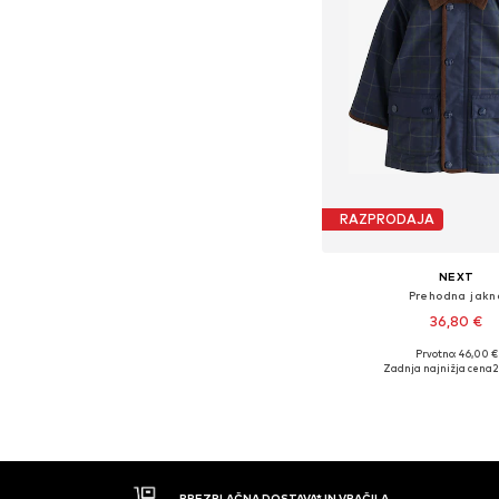
RAZPRODAJA
NEXT
Prehodna jakn
36,80 €
Prvotno: 46,00 €
Razpoložljive velikos
Zadnja najnižja cena
2
Dodaj v košar
BREZPLAČNA DOSTAVA* IN VRAČILA