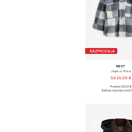
RAZPRODAJA
NEXT
Jopa iz flisa
Od 20,00 €
Prvotno: 25,00 €
Razpoložljive velikosti: 
Zadnja najnižja cena
1
Dodaj v košar