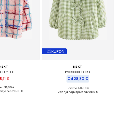
KUPON
NEXT
NEXT
 iz flisa
Prehodna jakna
5,11 €
Od 28,80 €
no: 31,00 €
Prvotno: 40,00 €
ve velikosti: 116
Razpoložljive velikosti: 116, 122
nižja cena
18,83 €
Zadnja najnižja cena
20,80 €
v košarico
Dodaj v košarico