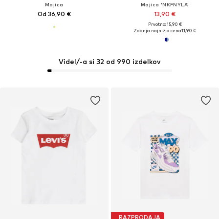
Majica
Majica 'NKFNYLA'
Od 36,90 €
13,90 €
Prvotno: 15,90 €
Zadnja najnižja cena
11,90 €
Videl/-a si 32 od 990 izdelkov
RAZPRODAJA