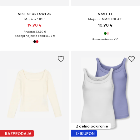
NIKE SPORTSWEAR
NAME IT
Majica 'JDI'
Majica 'NMFLINLAS'
19,90 €
10,90 €
Prvotno: 22,90 €
Zadnja najnižja cena
16,07 €
2 delno pakiranje
RAZPRODAJA
KUPON