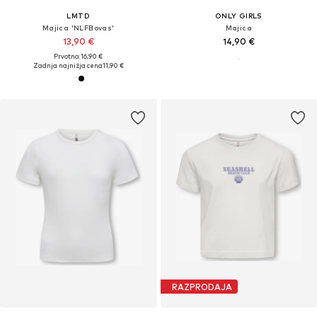
LMTD
ONLY GIRLS
Majica 'NLFBovas'
Majica
13,90 €
14,90 €
Prvotno: 16,90 €
Zadnja najnižja cena
11,90 €
RAZPRODAJA