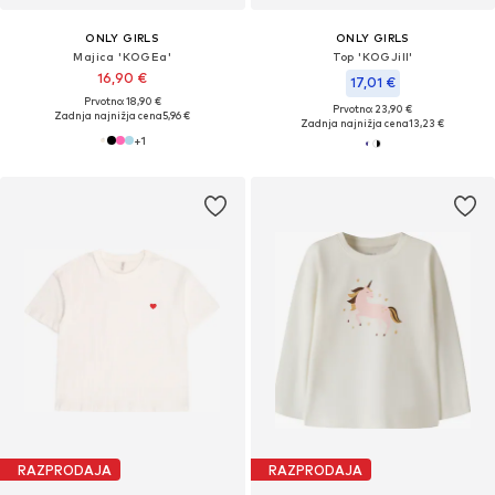
ONLY GIRLS
ONLY GIRLS
Majica 'KOGEa'
Top 'KOGJill'
16,90 €
17,01 €
Prvotno: 18,90 €
Prvotno: 23,90 €
Zadnja najnižja cena
5,96 €
Zadnja najnižja cena
13,23 €
+
1
RAZPRODAJA
RAZPRODAJA