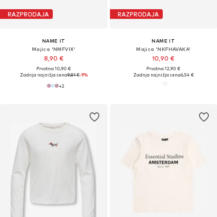
RAZPRODAJA
RAZPRODAJA
NAME IT
NAME IT
Majica 'NMFVIX'
Majica 'NKFHAVAKA'
8,90 €
10,90 €
Prvotno: 10,90 €
Prvotno: 12,90 €
Zadnja najnižja cena
9,81 €
-9%
Zadnja najnižja cena
6,54 €
+
2