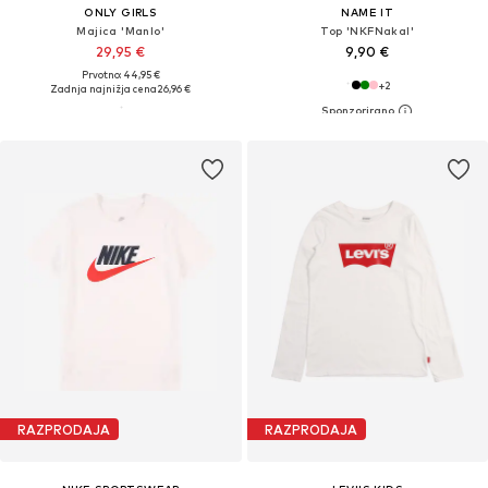
ONLY GIRLS
NAME IT
Majica 'Manlo'
Top 'NKFNakal'
29,95 €
9,90 €
Prvotno: 44,95 €
+
2
Zadnja najnižja cena
26,96 €
RAZPRODAJA
RAZPRODAJA