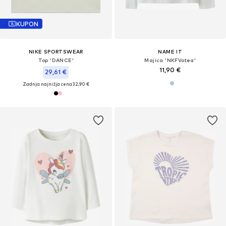
KUPON
NIKE SPORTSWEAR
NAME IT
Top 'DANCE'
Majica 'NKFVotea'
11,90 €
29,61 €
Zadnja najnižja cena
32,90 €