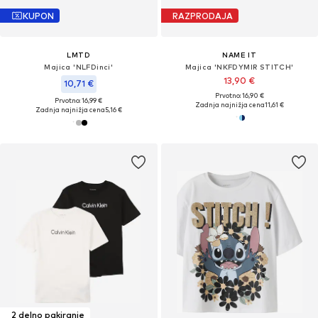
KUPON
RAZPRODAJA
LMTD
NAME IT
Majica 'NLFDinci'
Majica 'NKFDYMIR STITCH'
13,90 €
10,71 €
Prvotno: 16,90 €
Prvotno: 16,99 €
Zadnja najnižja cena
11,61 €
Zadnja najnižja cena
5,16 €
2 delno pakiranje