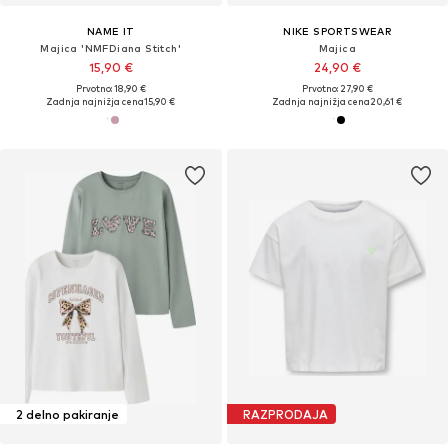
NAME IT
NIKE SPORTSWEAR
Majica 'NMFDiana Stitch'
Majica
15,90 €
24,90 €
Prvotno: 18,90 €
Prvotno: 27,90 €
Zadnja najnižja cena
15,90 €
Zadnja najnižja cena
20,61 €
2 delno pakiranje
RAZPRODAJA