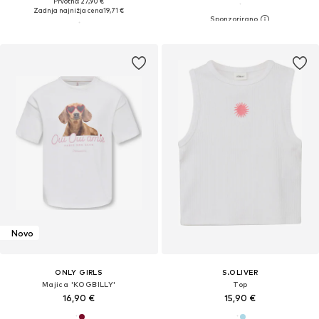
Prvotno: 27,90 €
Zadnja najnižja cena
19,71 €
Novo
ONLY GIRLS
S.OLIVER
Majica 'KOGBILLY'
Top
16,90 €
15,90 €