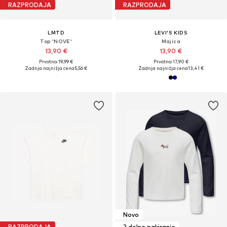
RAZPRODAJA
RAZPRODAJA
LMTD
LEVI'S KIDS
Top 'NOVE'
Majica
13,90 €
13,90 €
Prvotno: 19,99 €
Prvotno: 17,90 €
Zadnja najnižja cena
5,56 €
Zadnja najnižja cena
13,41 €
Novo
RAZPRODAJA
2 delno pakiranje