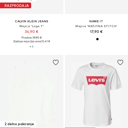
RAZPRODAJA
CALVIN KLEIN JEANS
NAME IT
Majica 'Logo T'
Majica 'NKFJYNA STITCH'
34,90 €
17,90 €
Prvotno: 39,90 €
Zadnja najnižja cena
31,41 €
2 delno pakiranje