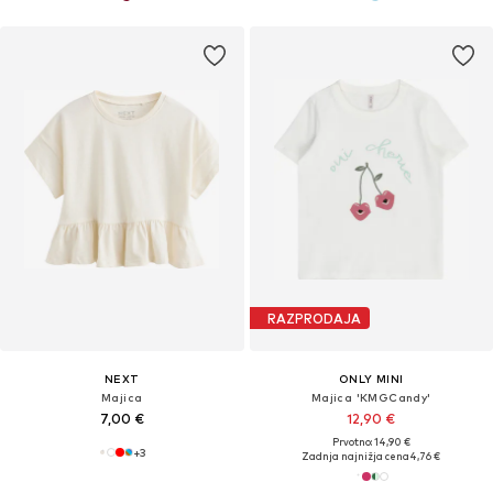
RAZPRODAJA
NEXT
ONLY MINI
Majica
Majica 'KMGCandy'
7,00 €
12,90 €
Prvotno: 14,90 €
+
3
Zadnja najnižja cena
4,76 €