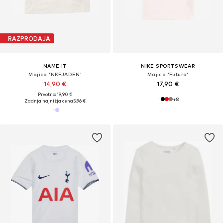
RAZPRODAJA
NAME IT
NIKE SPORTSWEAR
Majica 'NKFJADEN'
Majica 'Futura'
14,90 €
17,90 €
Prvotno: 19,90 €
+
8
Zadnja najnižja cena
5,96 €