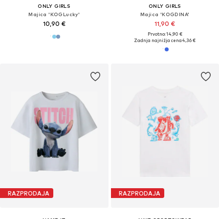
ONLY GIRLS
ONLY GIRLS
Majica 'KOGLucky'
Majica 'KOGDINA'
10,90 €
11,90 €
Prvotno: 14,90 €
Zadnja najnižja cena
4,36 €
RAZPRODAJA
RAZPRODAJA