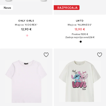
Novo
RAZPRODAJA
ONLY GIRLS
LMTD
Majica 'KOGREX'
Majica 'NLMNESS'
12,90 €
13,90 €
Prvotno: 19,90 €
Zadnja najnižja cena
5,56 €