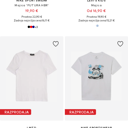
NIKE SPORTSWEAR
LEVI'S KIDS
Majica 'FUTURA HBR'
Majica
19,90 €
Od 16,90 €
Prvotno: 22,90 €
Prvotno: 19,90 €
Zadnja najnižja cena
16,11 €
Zadnja najnižja cena
15,21 €
+
3
RAZPRODAJA
RAZPRODAJA
LMTD
NIKE SPORTSWEAR