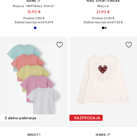
NAME IT
NIKE SPORTSWEAR
Majica 'NKFNibus Stitch'
Majica
13,90 €
21,90 €
Prvotno: 17,90 €
Prvotno: 24,90 €
Zadnja najnižja cena
12,51 €
Zadnja najnižja cena
17,52 €
5 delno pakiranje
RAZPRODAJA
MINOTI
NAME IT