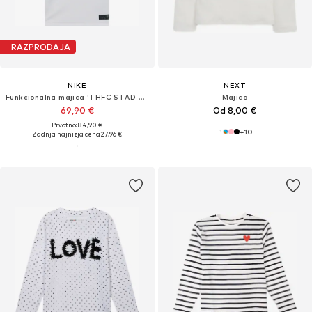
RAZPRODAJA
NIKE
NEXT
Funkcionalna majica 'THFC STAD HM'
Majica
69,90 €
Od 8,00 €
Prvotno: 84,90 €
+
10
Zadnja najnižja cena
27,96 €