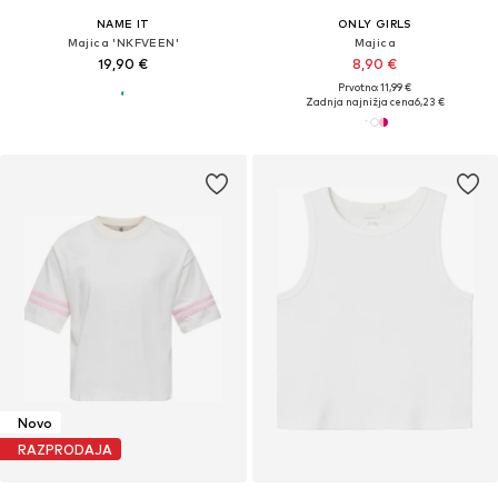
NAME IT
ONLY GIRLS
Majica 'NKFVEEN'
Majica
19,90 €
8,90 €
Prvotno: 11,99 €
Zadnja najnižja cena
6,23 €
Novo
RAZPRODAJA