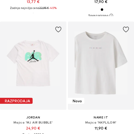
13,77 €
17,90 €
Zadnja najnižja cena
22,95 €
-40%
RAZPRODAJA
Novo
JORDAN
NAME IT
Majica 'MJ AIR BUBBLE'
Majica 'NKFLILOM'
24,90 €
11,90 €