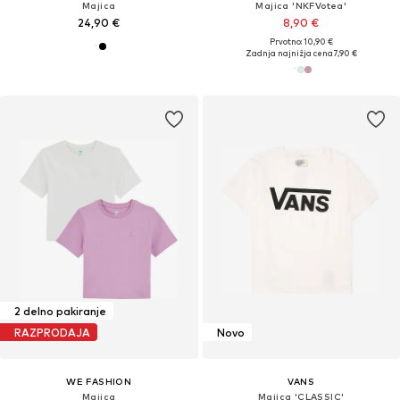
Majica
Majica 'NKFVotea'
24,90 €
8,90 €
Prvotno: 10,90 €
Zadnja najnižja cena
7,90 €
2 delno pakiranje
RAZPRODAJA
Novo
WE FASHION
VANS
Majica
Majica 'CLASSIC'