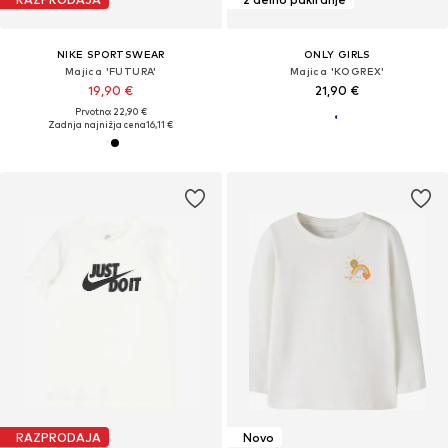
NIKE SPORTSWEAR
ONLY GIRLS
Majica 'FUTURA'
Majica 'KOGREX'
19,90 €
21,90 €
Prvotno: 22,90 €
Zadnja najnižja cena
16,11 €
RAZPRODAJA
Novo