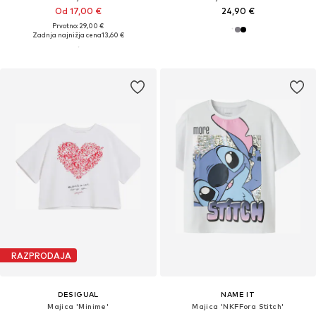
Od 17,00 €
24,90 €
Prvotno: 29,00 €
Zadnja najnižja cena
13,60 €
RAZPRODAJA
DESIGUAL
NAME IT
Majica 'Minime'
Majica 'NKFFora Stitch'