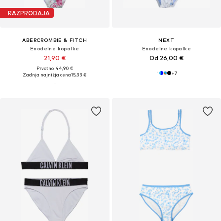
RAZPRODAJA
ABERCROMBIE & FITCH
NEXT
Enodelne kopalke
Enodelne kopalke
21,90 €
Od 26,00 €
Prvotno: 44,90 €
+
7
Zadnja najnižja cena
15,33 €