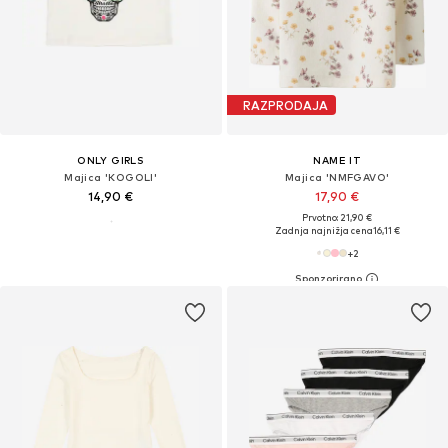
RAZPRODAJA
ONLY GIRLS
NAME IT
Majica 'KOGOLI'
Majica 'NMFGAVO'
14,90 €
17,90 €
Prvotno: 21,90 €
Zadnja najnižja cena
16,11 €
+
2