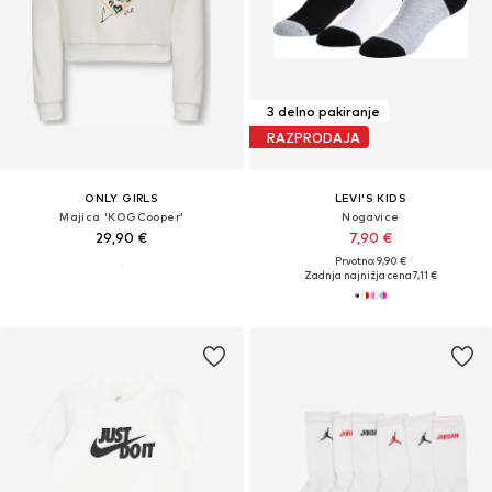
3 delno pakiranje
RAZPRODAJA
ONLY GIRLS
LEVI'S KIDS
Majica 'KOGCooper'
Nogavice
29,90 €
7,90 €
Prvotno: 9,90 €
Zadnja najnižja cena
7,11 €