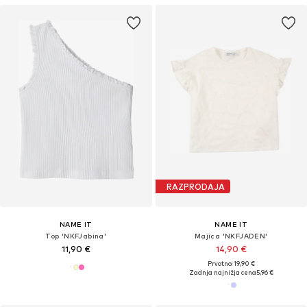
RAZPRODAJA
NAME IT
NAME IT
Top 'NKFJabina'
Majica 'NKFJADEN'
11,90 €
14,90 €
Prvotno: 19,90 €
Zadnja najnižja cena
5,96 €