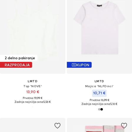
2 delno pakiranje
RAZPRODAJA
KUPON
LMTD
LMTD
Top 'NOVE'
Majica 'NLFDinci'
13,90 €
10,71 €
Prvotno: 19,99 €
Prvotno: 16,99 €
Zadnja najnižja cena
5,56 €
Zadnja najnižja cena
5,16 €