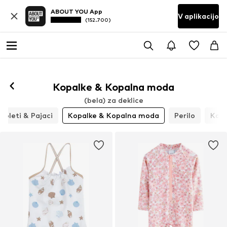
ABOUT YOU App
V aplikacijo
(152.700)
Kopalke & Kopalna moda
(bela) za deklice
pleti & Pajaci
Kopalke & Kopalna moda
Perilo
Kavb