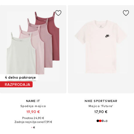
4 delno pakiranje
RAZPRODAJA
NAME IT
NIKE SPORTSWEAR
Spodnja majica
Majica 'Futura'
19,90 €
17,90 €
Prvotno: 24,90 €
+
8
Zadnja najnižja cena
17,91 €