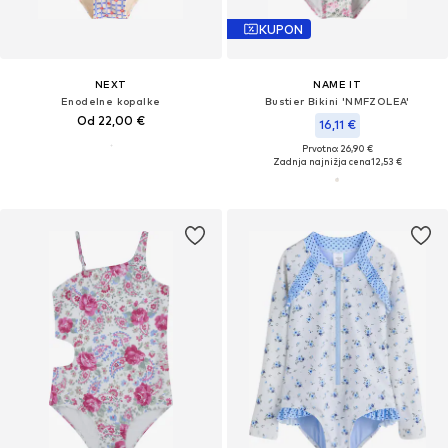
KUPON
NEXT
NAME IT
Enodelne kopalke
Bustier Bikini 'NMFZOLEA'
Od 22,00 €
16,11 €
Prvotno: 26,90 €
Zadnja najnižja cena
12,53 €