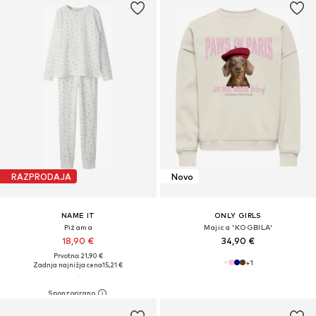
RAZPRODAJA
Novo
NAME IT
ONLY GIRLS
Pižama
Majica 'KOGBILA'
18,90 €
34,90 €
Prvotno: 21,90 €
+
1
Zadnja najnižja cena
15,21 €