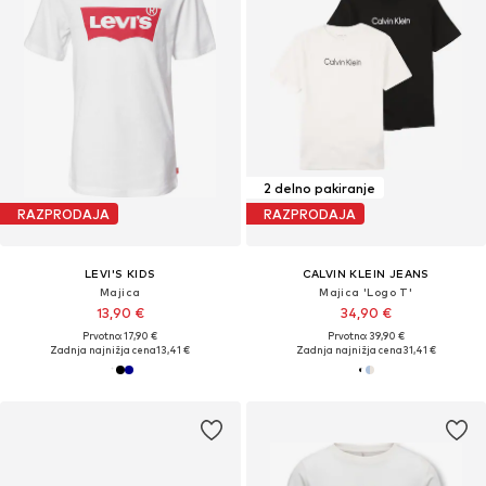
2 delno pakiranje
RAZPRODAJA
RAZPRODAJA
LEVI'S KIDS
CALVIN KLEIN JEANS
Majica
Majica 'Logo T'
13,90 €
34,90 €
Prvotno: 17,90 €
Prvotno: 39,90 €
Zadnja najnižja cena
13,41 €
Zadnja najnižja cena
31,41 €