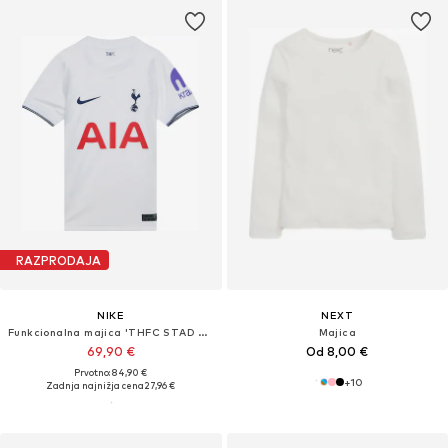
RAZPRODAJA
NIKE
NEXT
Funkcionalna majica 'THFC STAD HM'
Majica
69,90 €
Od 8,00 €
Prvotno: 84,90 €
+
10
Zadnja najnižja cena
27,96 €