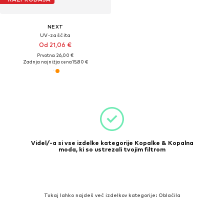
NEXT
UV-zaščita
Od 21,06 €
Prvotno: 26,00 €
Zadnja najnižja cena
15,80 €
Videl/-a si vse izdelke kategorije Kopalke & Kopalna
moda, ki so ustrezali tvojim filtrom
Tukaj lahko najdeš več izdelkov kategorije: Oblačila