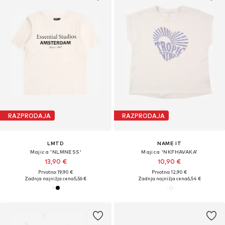
RAZPRODAJA
RAZPRODAJA
LMTD
NAME IT
Majica 'NLMNESS'
Majica 'NKFHAVAKA'
13,90 €
10,90 €
Prvotno: 19,90 €
Prvotno: 12,90 €
Zadnja najnižja cena
5,56 €
Zadnja najnižja cena
6,54 €