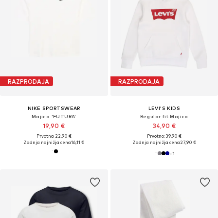
RAZPRODAJA
RAZPRODAJA
NIKE SPORTSWEAR
LEVI'S KIDS
Majica 'FUTURA'
Regular fit Majica
19,90 €
34,90 €
Prvotno: 22,90 €
Prvotno: 39,90 €
Zadnja najnižja cena
16,11 €
Zadnja najnižja cena
27,90 €
+
1