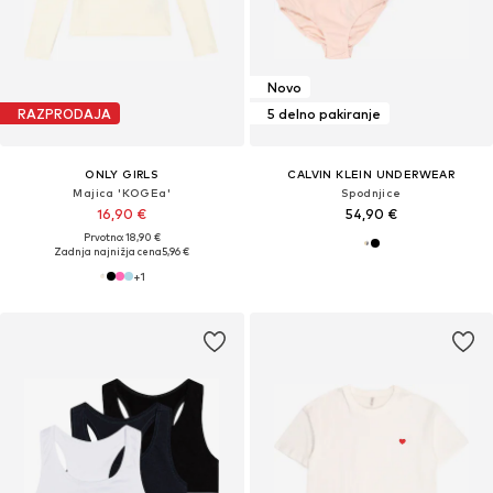
Novo
RAZPRODAJA
5 delno pakiranje
ONLY GIRLS
CALVIN KLEIN UNDERWEAR
Majica 'KOGEa'
Spodnjice
16,90 €
54,90 €
Prvotno: 18,90 €
Zadnja najnižja cena
5,96 €
+
1