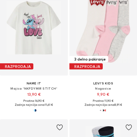
3 delno pakiranje
RAZPRODAJA
RAZPRODAJA
NAME IT
LEVI'S KIDS
Majica 'NKFDYMIR STITCH'
Nogavice
13,90 €
9,90 €
Prvotno: 16,90 €
Prvotno: 11,90 €
Zadnja najnižja cena
11,61 €
Zadnja najnižja cena
8,91 €