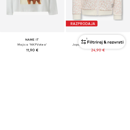
RAZPRODAJA
1
NAME IT
ONLY MINI
Filtriraj & razvrsti
Majica 'NKFVotea'
Jopa na zadrgo 'KMGLEONORA'
11,90 €
24,90 €
Prvotno: 29,90 €
Zadnja najnižja cena
26,90 €
-7%