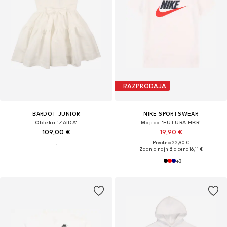
RAZPRODAJA
BARDOT JUNIOR
NIKE SPORTSWEAR
Obleka 'ZAIDA'
Majica 'FUTURA HBR'
109,00 €
19,90 €
Prvotno: 22,90 €
Zadnja najnižja cena
16,11 €
+
3