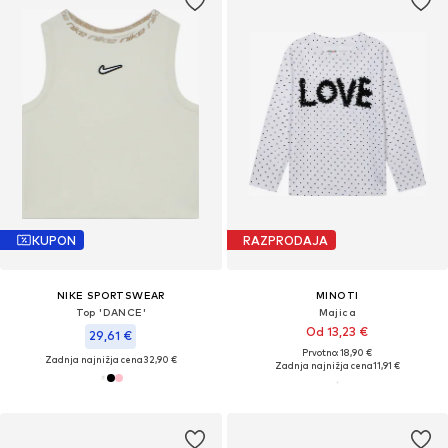
KUPON
RAZPRODAJA
NIKE SPORTSWEAR
MINOTI
Top 'DANCE'
Majica
Od 13,23 €
29,61 €
Prvotno: 18,90 €
Zadnja najnižja cena
32,90 €
Zadnja najnižja cena
11,91 €