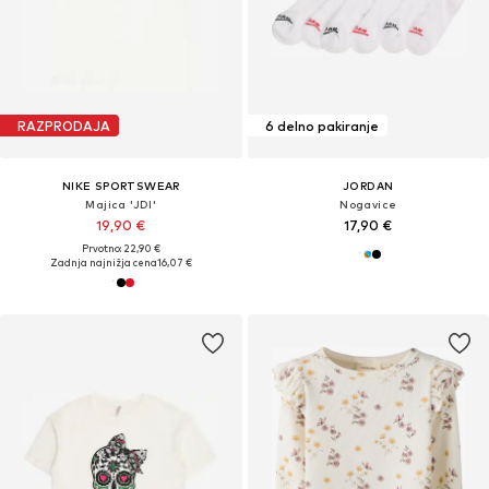
RAZPRODAJA
6 delno pakiranje
NIKE SPORTSWEAR
JORDAN
Majica 'JDI'
Nogavice
19,90 €
17,90 €
Prvotno: 22,90 €
Zadnja najnižja cena
16,07 €