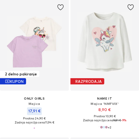
2 delno pakiranje
KUPON
RAZPRODAJA
ONLY GIRLS
NAME IT
Majica
Majica 'NMFVIX'
8,90 €
17,91 €
Prvotno: 10,90 €
Prvotno: 24,90 €
Zadnja najnižja cena
9,81 €
-9%
Zadnja najnižja cena
11,94 €
+
2