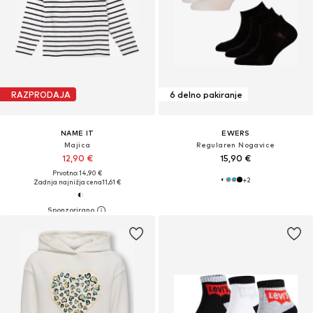
RAZPRODAJA
6 delno pakiranje
NAME IT
EWERS
Majica
Regularen Nogavice
12,90 €
15,90 €
Prvotno: 14,90 €
+
2
Zadnja najnižja cena
11,61 €