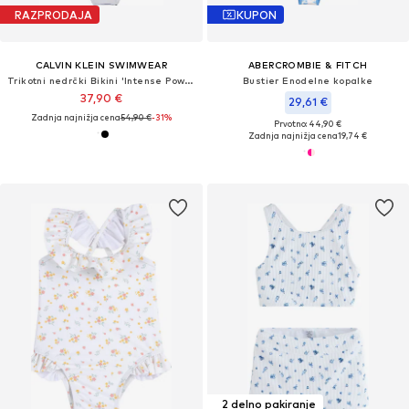
RAZPRODAJA
KUPON
CALVIN KLEIN SWIMWEAR
ABERCROMBIE & FITCH
Trikotni nedrčki Bikini 'Intense Power'
Bustier Enodelne kopalke
37,90 €
29,61 €
Zadnja najnižja cena
54,90 €
-31%
Prvotno: 44,90 €
Zadnja najnižja cena
19,74 €
2 delno pakiranje