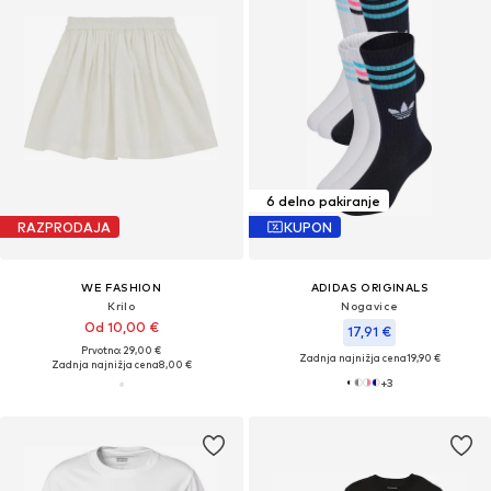
6 delno pakiranje
RAZPRODAJA
KUPON
WE FASHION
ADIDAS ORIGINALS
Krilo
Nogavice
Od 10,00 €
17,91 €
Prvotno: 29,00 €
Zadnja najnižja cena
19,90 €
Zadnja najnižja cena
8,00 €
+
3