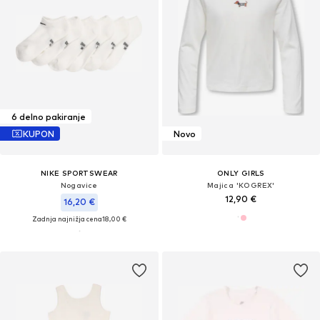
6 delno pakiranje
KUPON
Novo
NIKE SPORTSWEAR
ONLY GIRLS
Nogavice
Majica 'KOGREX'
12,90 €
16,20 €
Zadnja najnižja cena
18,00 €