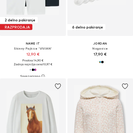
2 delno pakiranje
RAZPRODAJA
6 delno pakiranje
NAME IT
JORDAN
Skinny Pajkice 'VIVIAN'
Nogavice
12,90 €
17,90 €
Prvotno: 14,90 €
Zadnja najnižja cena
10,97 €