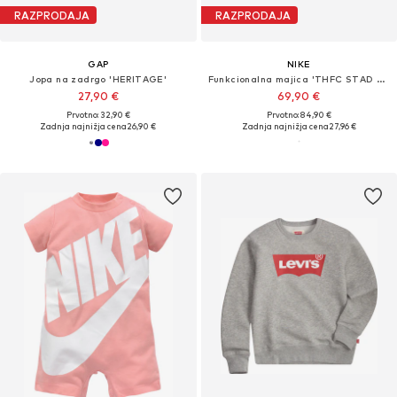
RAZPRODAJA
RAZPRODAJA
GAP
NIKE
Jopa na zadrgo 'HERITAGE'
Funkcionalna majica 'THFC STAD HM'
27,90 €
69,90 €
Prvotno: 32,90 €
Prvotno: 84,90 €
Zadnja najnižja cena
26,90 €
Zadnja najnižja cena
27,96 €