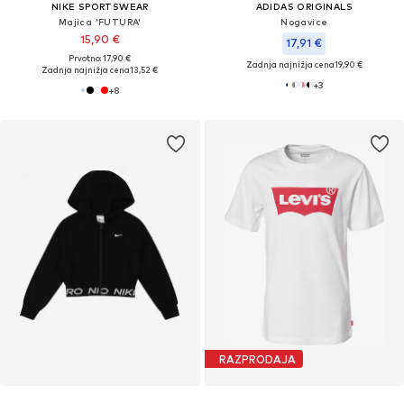
NIKE SPORTSWEAR
ADIDAS ORIGINALS
Majica 'FUTURA'
Nogavice
15,90 €
17,91 €
Prvotno: 17,90 €
Zadnja najnižja cena
19,90 €
Zadnja najnižja cena
13,52 €
+
3
+
8
RAZPRODAJA