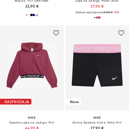
Majica 'FUTURA HBR'
Jopa na zadrgo 'HERITAGE'
22,90 €
27,90 €
Zadnja najnižja cena
31,93 €
-12%
+
3
RAZPRODAJA
Novo
NIKE
NIKE
Športna jopa na zadrgo 'Pro'
Skinny Športne hlače 'Nike Pro'
44,90 €
27,90 €