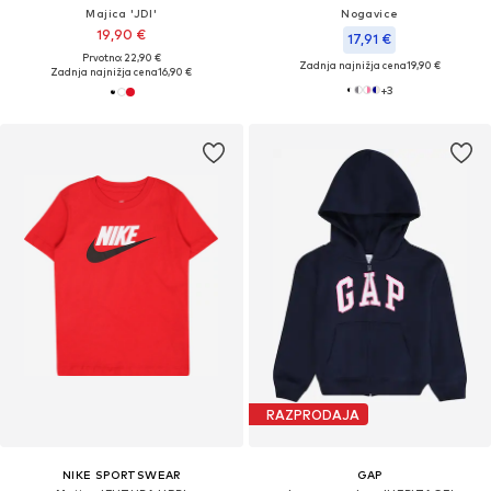
Majica 'JDI'
Nogavice
19,90 €
17,91 €
Prvotno: 22,90 €
Zadnja najnižja cena
19,90 €
Zadnja najnižja cena
16,90 €
+
3
RAZPRODAJA
NIKE SPORTSWEAR
GAP