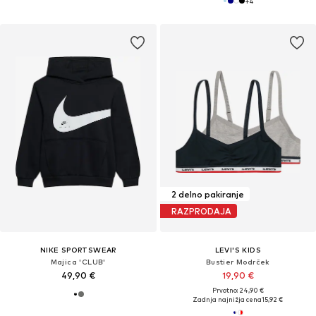
+
4
2 delno pakiranje
RAZPRODAJA
NIKE SPORTSWEAR
LEVI'S KIDS
Majica 'CLUB'
Bustier Modrček
49,90 €
19,90 €
Prvotno: 24,90 €
Zadnja najnižja cena
15,92 €