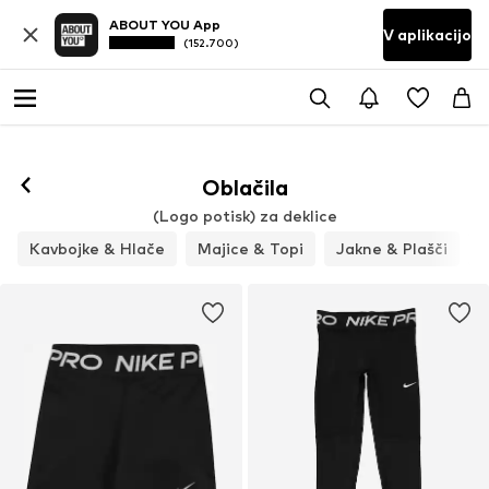
ABOUT YOU App
V aplikacijo
(152.700)
Oblačila
(Logo potisk) za deklice
Kavbojke & Hlače
Majice & Topi
Jakne & Plašči
K