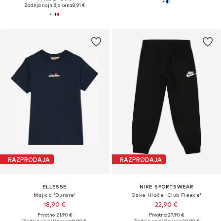
Zadnja najnižja cena
8,91 €
RAZPRODAJA
RAZPRODAJA
ELLESSE
NIKE SPORTSWEAR
Majica 'Durare'
Ozke Hlače 'Club Fleece'
18,90 €
22,90 €
Prvotno: 21,90 €
Prvotno: 27,90 €