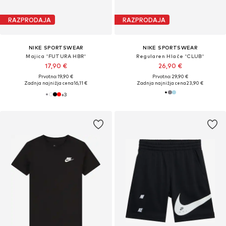
RAZPRODAJA
RAZPRODAJA
NIKE SPORTSWEAR
NIKE SPORTSWEAR
Majica 'FUTURA HBR'
Regularen Hlače 'CLUB'
17,90 €
26,90 €
Prvotno: 19,90 €
Prvotno: 29,90 €
Zadnja najnižja cena
16,11 €
Zadnja najnižja cena
23,90 €
+
3