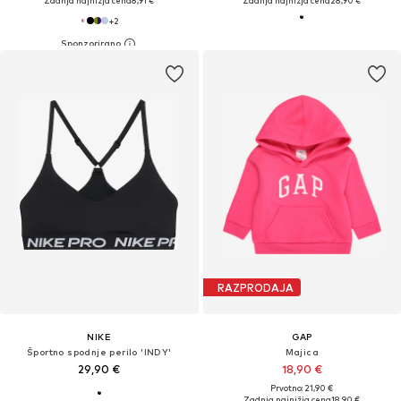
Zadnja najnižja cena
8,91 €
Zadnja najnižja cena
28,90 €
+
2
RAZPRODAJA
NIKE
GAP
Športno spodnje perilo 'INDY'
Majica
29,90 €
18,90 €
Prvotno: 21,90 €
Zadnja najnižja cena
18,90 €