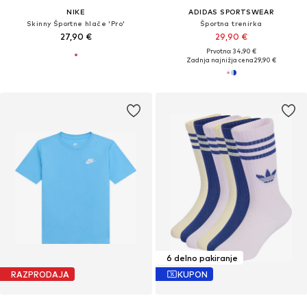
NIKE
ADIDAS SPORTSWEAR
Skinny Športne hlače 'Pro'
Športna trenirka
27,90 €
29,90 €
Prvotno: 34,90 €
Zadnja najnižja cena
29,90 €
6 delno pakiranje
RAZPRODAJA
KUPON