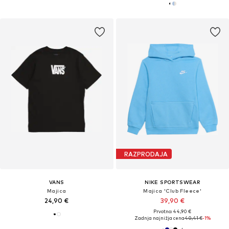
RAZPRODAJA
VANS
NIKE SPORTSWEAR
Majica
Majica 'Club Fleece'
24,90 €
39,90 €
Prvotno: 44,90 €
Zadnja najnižja cena
40,41 €
-1%