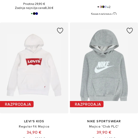
Prvotno: 29,90 €
+
2
Zadnja najnižja cena
8,36 €
RAZPRODAJA
RAZPRODAJA
LEVI'S KIDS
NIKE SPORTSWEAR
Regular fit Majica
Majica 'Club FLC'
34,90 €
39,90 €