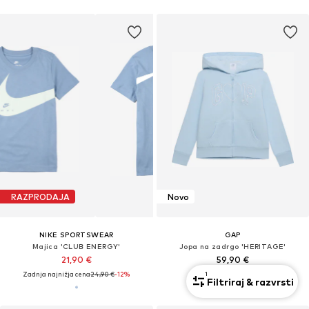
RAZPRODAJA
Novo
NIKE SPORTSWEAR
GAP
Majica 'CLUB ENERGY'
Jopa na zadrgo 'HERITAGE'
21,90 €
59,90 €
1
Zadnja najnižja cena
24,90 €
-12%
Filtriraj & razvrsti