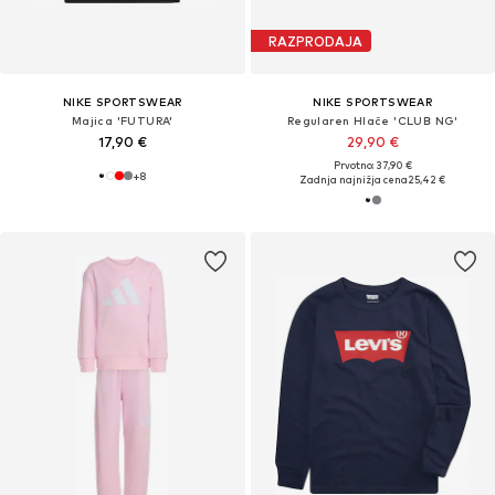
RAZPRODAJA
NIKE SPORTSWEAR
NIKE SPORTSWEAR
Majica 'FUTURA'
Regularen Hlače 'CLUB NG'
17,90 €
29,90 €
Prvotno: 37,90 €
+
8
Zadnja najnižja cena
25,42 €