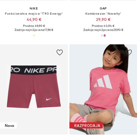
NIKE
GAP
Funkcionalna majica 'T90 Energy'
Kombinezon 'Novelty'
44,90 €
29,90 €
Prvotno: 49,90 €
Prvotno: 40,94 €
Zadnja najnižja cena
17,96 €
Zadnja najnižja cena
29,90 €
Novo
RAZPRODAJA