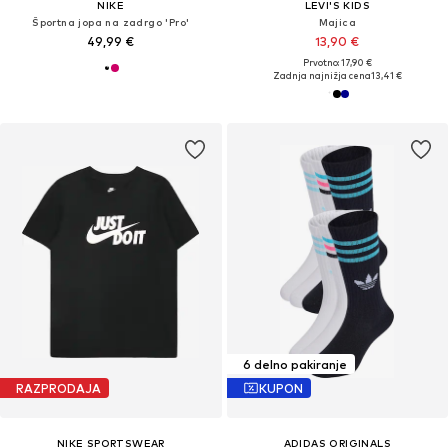
NIKE
LEVI'S KIDS
Športna jopa na zadrgo 'Pro'
Majica
49,99 €
13,90 €
Prvotno: 17,90 €
Zadnja najnižja cena
13,41 €
6 delno pakiranje
RAZPRODAJA
KUPON
NIKE SPORTSWEAR
ADIDAS ORIGINALS