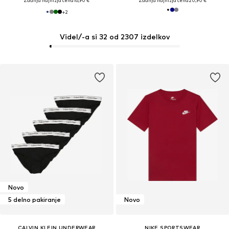
Zadnja najnižja cena
16,90 €
Zadnja najnižja cena
20,90 €
+
2
Videl/-a si 32 od 2307 izdelkov
Novo
5 delno pakiranje
Novo
CALVIN KLEIN UNDERWEAR
NIKE SPORTSWEAR