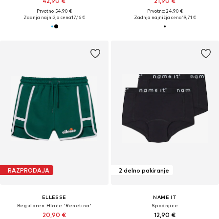
42,90 €
21,90 €
Prvotno: 54,90 €
Prvotno: 24,90 €
Zadnja najnižja cena
17,16 €
Zadnja najnižja cena
19,71 €
RAZPRODAJA
2 delno pakiranje
ELLESSE
NAME IT
Regularen Hlače 'Renetina'
Spodnjice
20,90 €
12,90 €