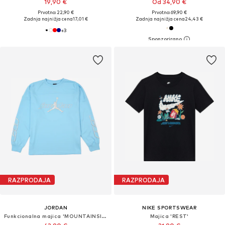
19,90 €
Od 34,90 €
Prvotno: 22,90 €
Prvotno: 69,90 €
Zadnja najnižja cena
17,01 €
Zadnja najnižja cena
24,43 €
+
3
RAZPRODAJA
RAZPRODAJA
JORDAN
NIKE SPORTSWEAR
Funkcionalna majica 'MOUNTAINSIDE'
Majica 'REST'