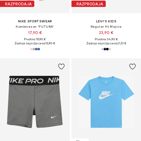
RAZPRODAJA
RAZPRODAJA
NIKE SPORTSWEAR
LEVI'S KIDS
Kombinezon 'FUTURA'
Regular fit Majica
17,90 €
23,90 €
Prvotno: 19,90 €
Prvotno: 34,90 €
Zadnja najnižja cena
15,90 €
Zadnja najnižja cena
21,51 €