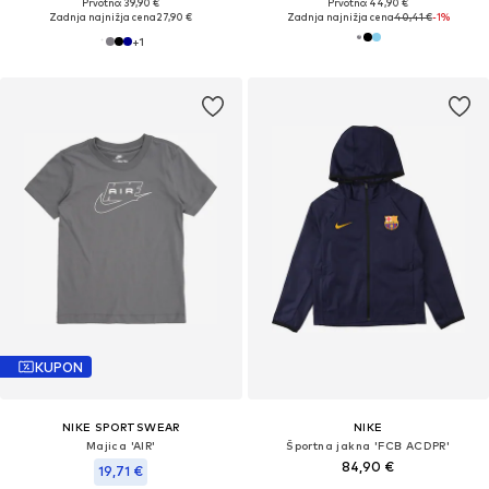
Prvotno: 39,90 €
Prvotno: 44,90 €
Zadnja najnižja cena
27,90 €
Zadnja najnižja cena
40,41 €
-1%
+
1
KUPON
NIKE SPORTSWEAR
NIKE
Majica 'AIR'
Športna jakna 'FCB ACDPR'
84,90 €
19,71 €