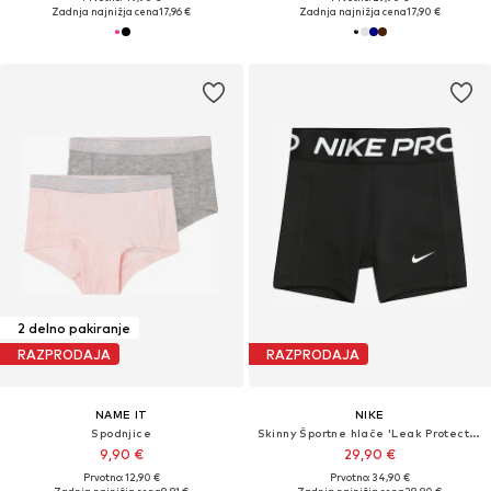
Zadnja najnižja cena
17,96 €
Zadnja najnižja cena
17,90 €
2 delno pakiranje
RAZPRODAJA
RAZPRODAJA
NAME IT
NIKE
Spodnjice
Skinny Športne hlače 'Leak Protection'
9,90 €
29,90 €
Prvotno: 12,90 €
Prvotno: 34,90 €