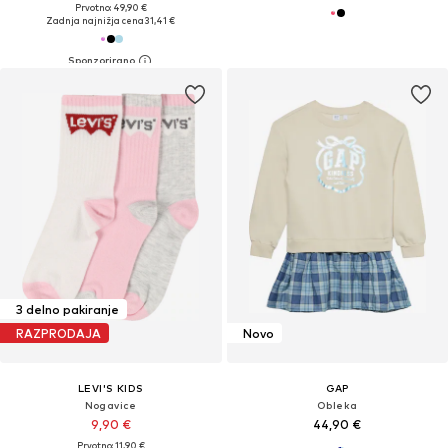
Prvotno: 49,90 €
Zadnja najnižja cena
31,41 €
3 delno pakiranje
RAZPRODAJA
Novo
LEVI'S KIDS
GAP
Nogavice
Obleka
9,90 €
44,90 €
Prvotno: 11,90 €