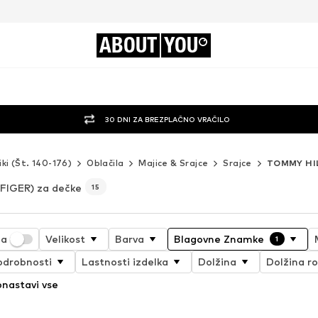
ABOUT
YOU
30 DNI ZA BREZPLAČNO VRAČILO
iki (Št. 140-176)
Oblačila
Majice & Srajce
Srajce
TOMMY HI
IGER) za dečke
15
ja
Velikost
Barva
Blagovne Znamke
1
odrobnosti
Lastnosti izdelka
Dolžina
Dolžina r
nastavi vse