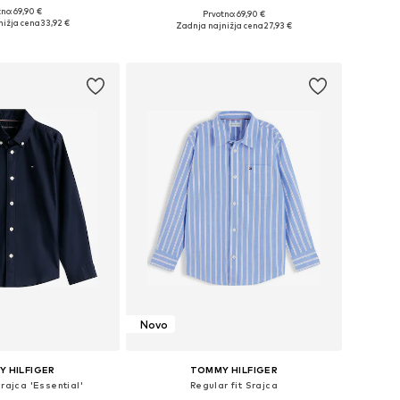
no: 69,90 €
Prvotno: 69,90 €
azličnih velikostih
Razpoložljive velikosti: 176
nižja cena
33,92 €
Zadnja najnižja cena
27,93 €
v košarico
Dodaj v košarico
Novo
 HILFIGER
TOMMY HILFIGER
Srajca 'Essential'
Regular fit Srajca