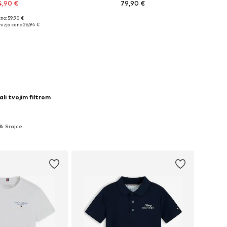
4,90 €
79,90 €
no: 59,90 €
azličnih velikostih
Na voljo v različnih velikostih
nižja cena
26,94 €
v košarico
Dodaj v košarico
ali tvojim filtrom
 & Srajce