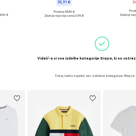
35,91 €
3
Prvot
Prvotno: 59,90 €
likostih
Na voljo v r
Razpoložljive velikosti: 104
6,94 €
Zadnja naj
Zadnja najnižja cena
27,93 €
ico
Dodaj 
Dodaj v košarico
Videl/-a si vse izdelke kategorije Srajce, ki so ustrez
Tukaj lahko najdeš več izdelkov kategorije: Majice