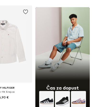
Čas za dopust
 HILFIGER
r fit Srajca
4,90 €
azličnih velikostih