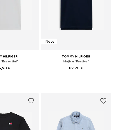
Novo
 HILFIGER
TOMMY HILFIGER
 'Essential'
Majica 'Festive'
4,90 €
89,90 €
azličnih velikostih
Na voljo v različnih velikostih
v košarico
Dodaj v košarico