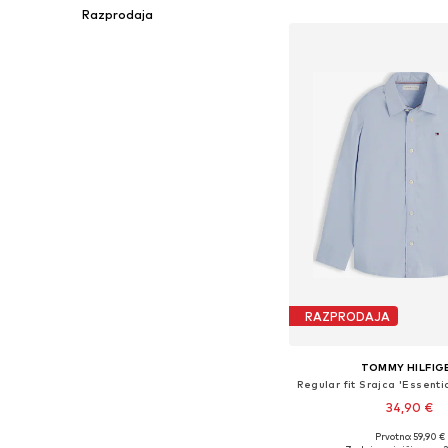
Dodaj v košar
Razprodaja
RAZPRODAJA
TOMMY HILFIG
Regular fit Srajca 'Essentia
34,90 €
Prvotno: 59,90 €
Na voljo v različnih ve