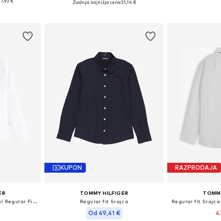
7,93 €
Zadnja najnižja cena
31,14 €
ico
Dodaj 
Dodaj v košarico
KUPON
RAZPRODAJA
ER
TOMMY HILFIGER
TOMMY
Regular fit Srajca 'Essential Regular Fit Button-down'
Regular fit Srajca
Regular fit Srajca
Od 49,41 €
4