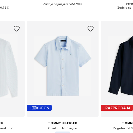
Prvot
Zadnja najnižja cena
54,90 €
likostih
Na voljo v r
Na voljo v različnih velikostih
0,72 €
Zadnja naj
ico
Dodaj 
Dodaj v košarico
KUPON
RAZPRODAJA
ER
TOMMY HILFIGER
TOMMY
sentials'
Comfort fit Srajca
Regular fit 