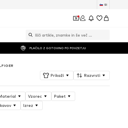
SI
1
PLAČILO Z GOTOVINO PO POVZETJU
LFIGER
Prikaži
Razvrsti
Material
Vzorec
Paket
okavov
Izrez