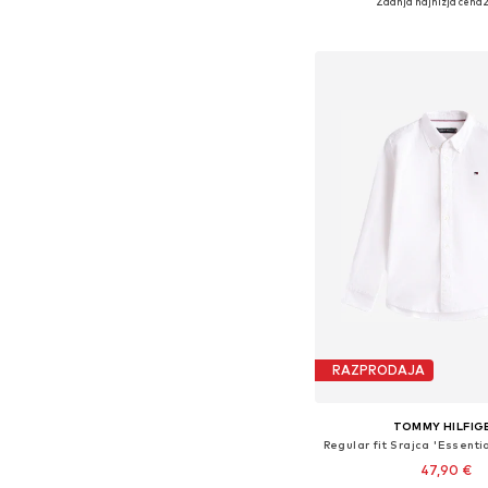
Zadnja najnižja cena
2
Dodaj v košar
RAZPRODAJA
TOMMY HILFIG
47,90 €