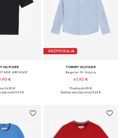
RAZPRODAJA
 HILFIGER
TOMMY HILFIGER
RITAGE ARCHIVE'
Regular fit Srajca
9,90 €
47,90 €
no: 24,90 €
Prvotno: 64,90 €
azličnih velikostih
Na voljo v različnih velikostih
nižja cena
17,43 €
Zadnja najnižja cena
33,53 €
v košarico
Dodaj v košarico