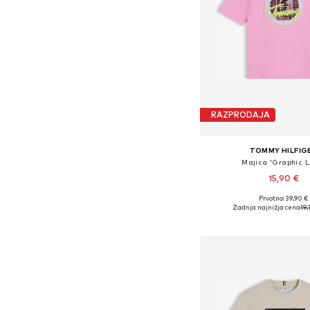
RAZPRODAJA
TOMMY HILFIG
Majica 'Graphic L
15,90 €
Prvotno: 39,90 €
Razpoložljive velikosti: 1
Zadnja najnižja cena
19,
Dodaj v košar