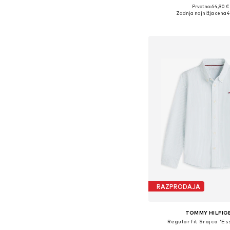
Prvotno: 64,90 €
Na voljo v različnih ve
Zadnja najnižja cena
4
Dodaj v košar
RAZPRODAJA
TOMMY HILFIG
Regular fit Srajca 'Es