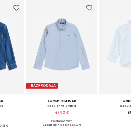
RAZPRODAJA
ER
TOMMY HILFIGER
TOMMY
jca
Regular fit Srajca
Regula
47,90 €
5
Prvotno: 64,90 €
Na voljo v različnih velikostih
Na voljo v r
ti: 104
Zadnja najnižja cena
33,53 €
3,53 €
Dodaj v košarico
Dodaj 