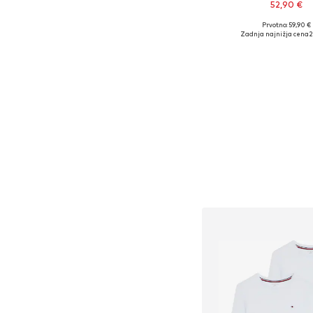
52,90 €
Prvotno: 59,90 €
Na voljo v različnih ve
Zadnja najnižja cena
2
Dodaj v košar