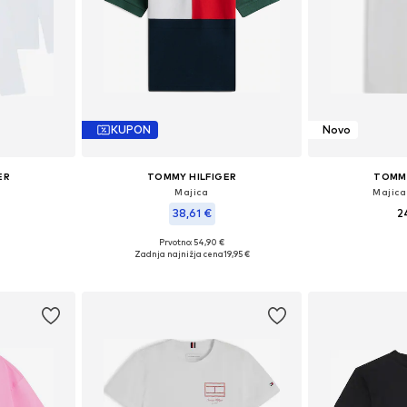
KUPON
Novo
ER
TOMMY HILFIGER
TOMMY
Majica
Majica
38,61 €
2
Prvotno: 54,90 €
Razpoložljive velikosti: 128-140, 140-152, 152-164, 164-176
Na voljo v r
Razpoložljive velikosti: 170-176
Zadnja najnižja cena
19,95 €
ico
Dodaj 
Dodaj v košarico