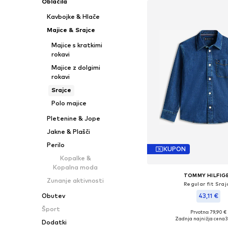
Oblačila
Kavbojke & Hlače
Majice & Srajce
Majice s kratkimi
rokavi
Majice z dolgimi
rokavi
Srajce
Polo majice
Pletenine & Jope
Jakne & Plašči
Perilo
KUPON
Kopalke &
Kopalna moda
TOMMY HILFIG
Zunanje aktivnosti
Regular fit Sra
43,11 €
Obutev
Šport
Prvotno: 79,90 €
Razpoložljive velikos
Zadnja najnižja cena
3
Dodatki