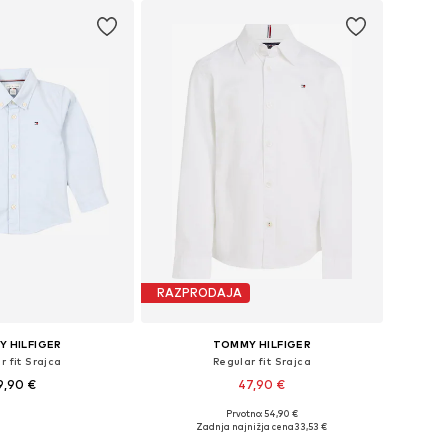
RAZPRODAJA
 HILFIGER
TOMMY HILFIGER
r fit Srajca
Regular fit Srajca
9,90 €
47,90 €
Prvotno: 54,90 €
azličnih velikostih
Na voljo v različnih velikostih
Zadnja najnižja cena
33,53 €
v košarico
Dodaj v košarico