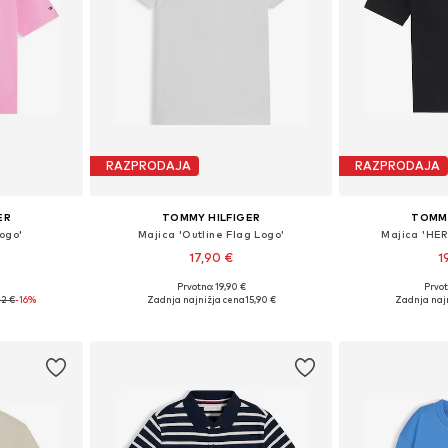
RAZPRODAJA
RAZPRODAJA
ER
TOMMY HILFIGER
TOMMY
ogo'
Majica 'Outline Flag Logo'
Majica 'HE
17,90 €
1
Prvotno: 19,90 €
Prvot
10, 116, 176
Na voljo v različnih velikostih
Na voljo v r
12 €
-16%
Zadnja najnižja cena
15,90 €
Zadnja naj
ico
Dodaj v košarico
Dodaj 