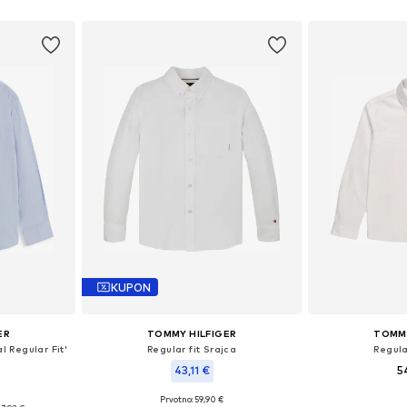
ico
KUPON
ER
TOMMY HILFIGER
TOMMY
l Regular Fit'
Regular fit Srajca
Regula
43,11 €
5
Prvotno: 59,90 €
likostih
Na voljo v r
Razpoložljive velikosti: 104, 152, 176