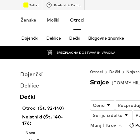
Outlet
Kontakt & Pomoč
Ženske
Moški
Otroci
Dojenčki
Deklice
Dečki
Blagovne znamke
BREZPLAČNA DOSTAVA* IN VRAČILA
Otroci
Dečki
Najstn
Dojenčki
Srajce
(TOMMY HILF
Deklice
Dečki
Cena
Razproda
Otroci (Št. 92-140)
Serija izdelka
P
Najstniki (Št. 140-
176)
Manj filtrov
Po
Novo