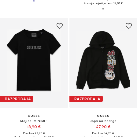
Zadnja najnižja cena
17,01 €
RAZPRODAJA
RAZPRODAJA
GUESS
GUESS
Majica 'MINIME'
Jopa na zadrgo
18,90 €
47,90 €
Prvotno: 23,90 €
Prvotno: 54,90 €