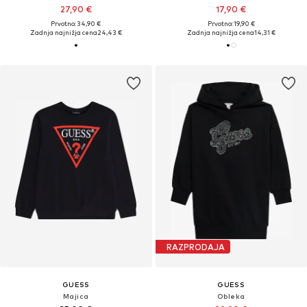
27,90 €
17,90 €
Prvotno: 34,90 €
Prvotno: 19,90 €
Zadnja najnižja cena
24,43 €
Zadnja najnižja cena
14,31 €
RAZPRODAJA
GUESS
GUESS
Majica
Obleka