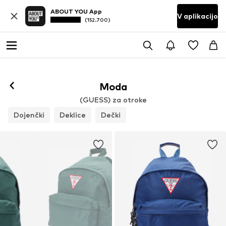
ABOUT YOU App
V aplikacijo
(152.700)
Moda
(GUESS) za otroke
Dojenčki
Deklice
Dečki