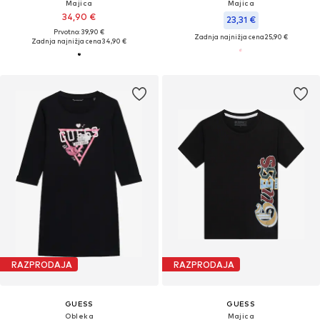
Majica
Majica
34,90 €
23,31 €
Prvotno: 39,90 €
Zadnja najnižja cena
25,90 €
Zadnja najnižja cena
34,90 €
RAZPRODAJA
RAZPRODAJA
GUESS
GUESS
Obleka
Majica