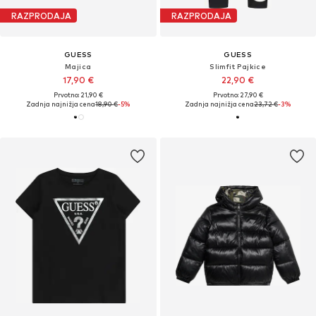
RAZPRODAJA
RAZPRODAJA
GUESS
GUESS
Majica
Slimfit Pajkice
17,90 €
22,90 €
Prvotno: 21,90 €
Prvotno: 27,90 €
Zadnja najnižja cena
18,90 €
-5%
Zadnja najnižja cena
23,72 €
-3%