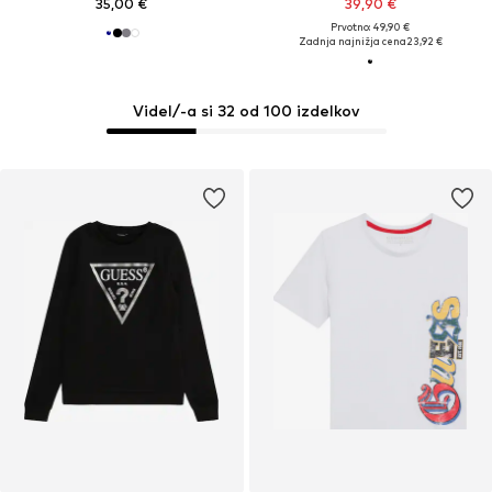
35,00 €
39,90 €
Prvotno: 49,90 €
Zadnja najnižja cena
23,92 €
Videl/-a si 32 od 100 izdelkov