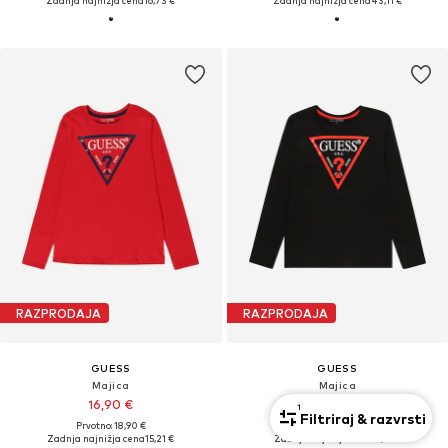
Zadnja najnižja cena
16,73 €
Zadnja najnižja cena
43,11 €
RAZPRODAJA
RAZPRODAJA
GUESS
GUESS
Majica
Majica
16,90 €
16,90 €
1
Filtriraj & razvrsti
Prvotno: 18,90 €
Prvotno: 18,90 €
Zadnja najnižja cena
15,21 €
Zadnja najnižja cena
15,21 €