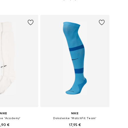
azličnih velikostih
Na voljo v različnih velikostih
v košarico
Dodaj v košarico
NIKE
NIKE
ke 'Academy'
Dokolenke 'MatchFit Team'
1,90 €
17,95 €