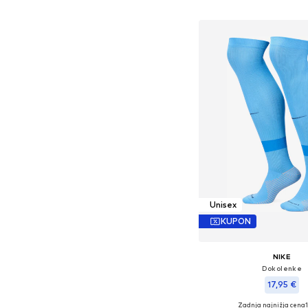
Dodaj v košar
Unisex
KUPON
NIKE
Dokolenke
17,95 €
Zadnja najnižja cena
+
2