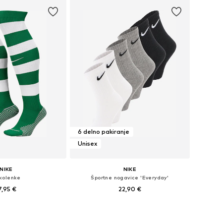
6 delno pakiranje
Unisex
NIKE
NIKE
kolenke
Športne nogavice 'Everyday'
7,95 €
22,90 €
Razpoložljive velikosti: 34-40, 38-42, 42-46, 46-48
Razpoložljive velikosti: 34-38, 38-42, 42-46, 46-50
v košarico
Dodaj v košarico