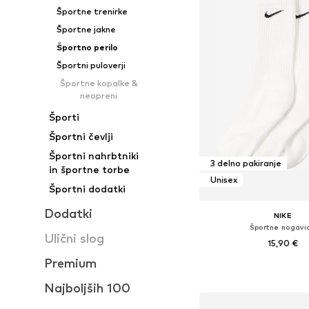
Športne trenirke
Športne jakne
Športno perilo
Športni puloverji
Športne kopalke &
neopreni
Športi
Športni čevlji
Športni nahrbtniki
3 delno pakiranje
in športne torbe
Unisex
Športni dodatki
Dodatki
NIKE
Športne nogavi
Ulični slog
15,90 €
Premium
Dodaj v košar
Najboljših 100