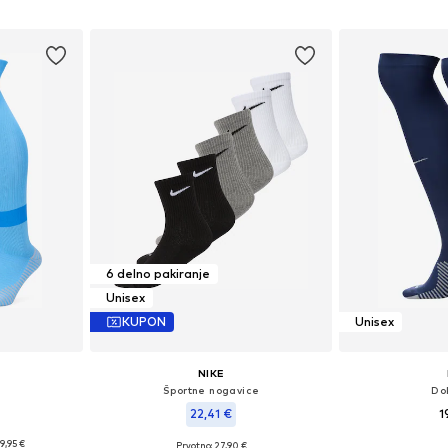
Dodaj 
ico
Dodaj v košarico
6 delno pakiranje
Unisex
KUPON
Unisex
NIKE
Športne nogavice
Do
22,41 €
1
19,95 €
Prvotno: 27,90 €