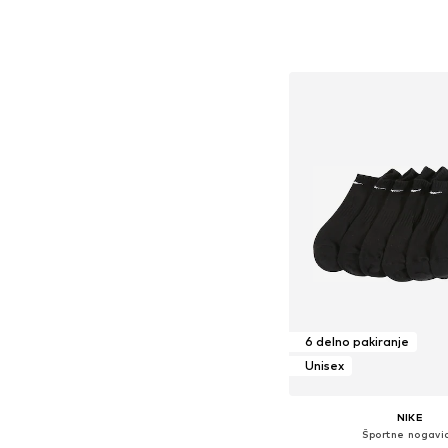
+
2
Dodaj v košar
6 delno pakiranje
Unisex
NIKE
Športne nogavi