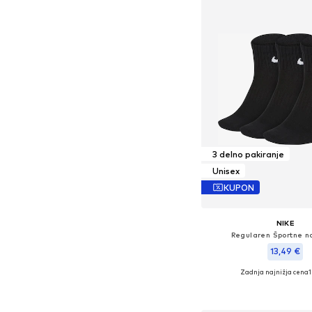
3 delno pakiranje
Unisex
KUPON
NIKE
Regularen Športne n
13,49 €
Zadnja najnižja cena
1
Razpoložljive velikosti: 34-3
Dodaj v košar