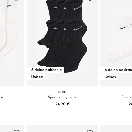
6 delno pakiranje
6 delno pakiran
Unisex
Unisex
NIKE
ce
Športne nogavice
Šport
24,90 €
2
Razpoložljive velikosti: 34-38, 38-42, 42-46, 46-50
Razpoložljive velikosti: 34-38, 38-42, 42-46, 46-50
Razpoložljive ve
ico
Dodaj v košarico
Dodaj 