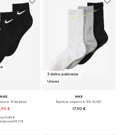
je
3 delno pakiranje
Unisex
NIKE
NIKE
avice 'Everyday'
Športne nogavice 'ED ELVD'
1,90 €
17,90 €
no: 14,90 €
osti: 34-38, 38-42, 46-50
Razpoložljive velikosti: 34-38, 38-42, 42-46, 46-50
nižja cena
10,71 €
v košarico
Dodaj v košarico