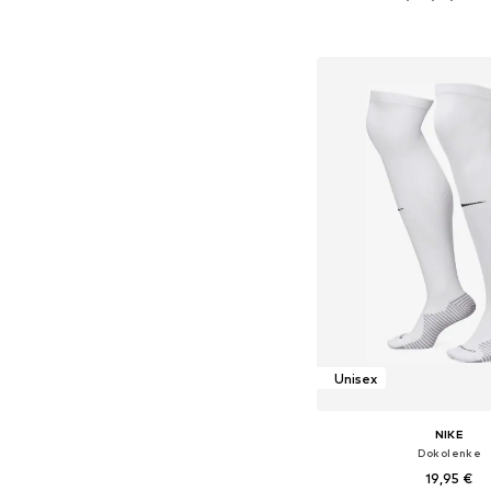
Na voljo v različnih ve
Dodaj v košar
Unisex
NIKE
Dokolenke
19,95 €