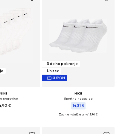
3 delno pakiranje
je
Unisex
KUPON
NIKE
NIKE
ne nogavice
Športne nogavice
4,90 €
14,31 €
Zadnja najnižja cena
15,90 €
likosti: 38-42, 42-46
Razpoložljive velikosti: 34-38, 38-42, 42-46, 46-50
v košarico
Dodaj v košarico