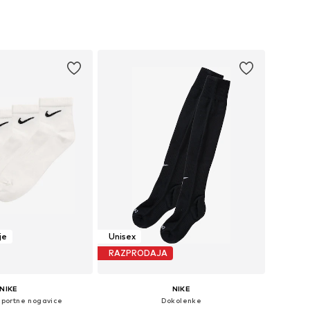
+
1
+
1
 velikosti: S, M, L
Razpoložljive velikosti: 38-42, 42-46, 46-48
v košarico
Dodaj v košarico
je
Unisex
RAZPRODAJA
NIKE
NIKE
Športne nogavice
Dokolenke