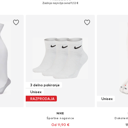
Na voljo v r
likostih
Razpoložljive velikosti: 34-38
Zadnja najnižja cena
11,12 €
Dodaj 
ico
Dodaj v košarico
3 delno pakiranje
Unisex
RAZPRODAJA
Unisex
NIKE
Športne nogavice
Dokolen
Od 11,90 €
1