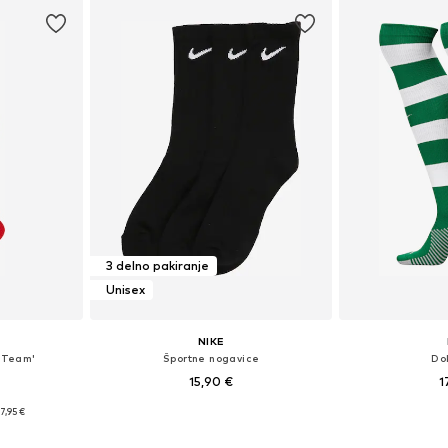
3 delno pakiranje
Unisex
NIKE
 Team'
Športne nogavice
Do
15,90 €
1
17,95 €
Razpoložljive velikosti: 34-38, 38-42, 42-46, 46-50
Razpoložljive velikosti: 34-40, 38-42, 42-46, 46-48
Dodaj v košarico
Dodaj 
ico