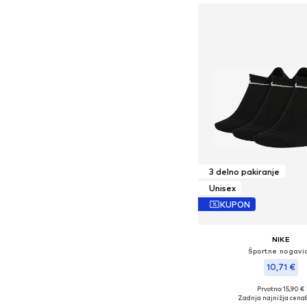
3 delno pakiranje
Unisex
KUPON
NIKE
Športne nogavi
10,71 €
Prvotno: 15,90 €
Razpoložljive velikosti: 38-4
Zadnja najnižja cena