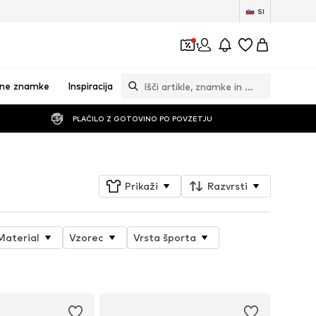
SI
1
vne znamke
Inspiracija
PLAČILO Z GOTOVINO PO POVZETJU
Prikaži
Razvrsti
Material
Vzorec
Vrsta športa