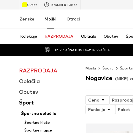
Outlet
Kontakt & Pomoč
Ženske
Moški
Otroci
Kolekcije
RAZPRODAJA
Oblačila
Obutev
Špo
BREZPLAČNA DOSTAVA* IN VRAČILA
Moški
Šport
Športn
RAZPRODAJA
Nogavice
(NIKE) 
Oblačila
Obutev
Cena
Razproda
Šport
Funkcija
Paket
Športna oblačila
Športne hlače
Športne majice