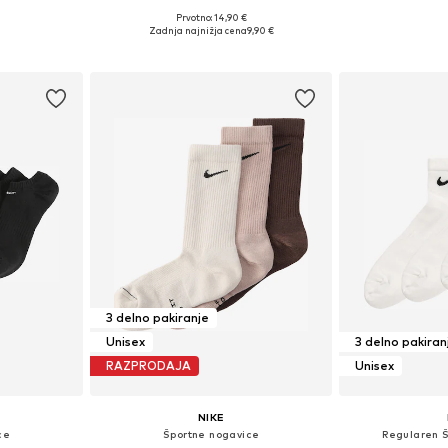
Prvotno: 14,90 €
Razpoložljive velikosti: 31-34, 34-40, 38-42, 46-48
Razpoložljive velikosti: 38-42, 46-50
Razpoložljive
Zadnja najnižja cena
9,90 €
ico
Dodaj v košarico
Dodaj 
3 delno pakiranje
Unisex
3 delno pakiran
RAZPRODAJA
Unisex
NIKE
ce
Športne nogavice
Regularen 