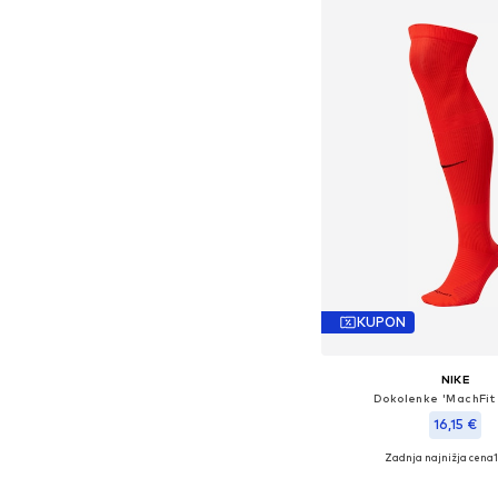
KUPON
NIKE
Dokolenke 'MachFit
16,15 €
Zadnja najnižja cena
+
1
Dodaj v košar