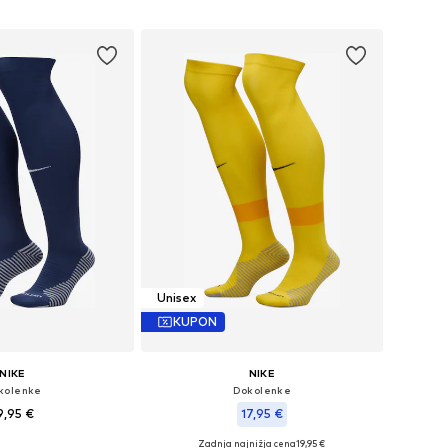
v košarico
Dodaj v košarico
Unisex
KUPON
NIKE
NIKE
kolenke
Dokolenke
9,95 €
17,95 €
+
2
Zadnja najnižja cena
+
2
19,95 €