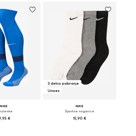
3 delno pakiranje
Unisex
NIKE
NIKE
kolenke
Športne nogavice
9,95 €
15,90 €
+
2
Razpoložljive velikosti: 31-34, 34-40, 42-46, 46-48
Razpoložljive velikosti: 38-42, 42-46, 46-50