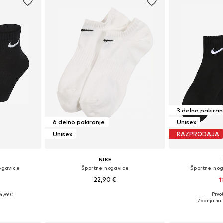
3 delno pakiran
6 delno pakiranje
Unisex
Unisex
RAZPRODAJA
NIKE
ogavice
Športne nogavice
Športne nog
22,90 €
1
Prvot
4,99 €
Razpoložljive velikosti: 34-38, 38-42, 42-46, 46-50
Razpoložljive velik
8, 38-42, 46-50
Zadnja naj
Dodaj v košarico
Dodaj 
ico