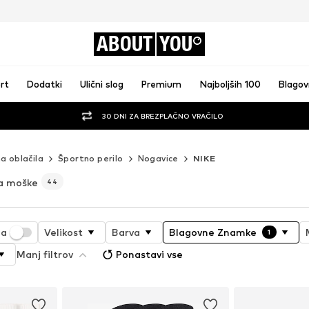
ABOUT
YOU
rt
Dodatki
Ulični slog
Premium
Najboljših 100
Blago
30 DNI ZA BREZPLAČNO VRAČILO
a oblačila
Športno perilo
Nogavice
NIKE
za moške
44
ja
Velikost
Barva
Blagovne Znamke
1
Manj filtrov
Ponastavi vse