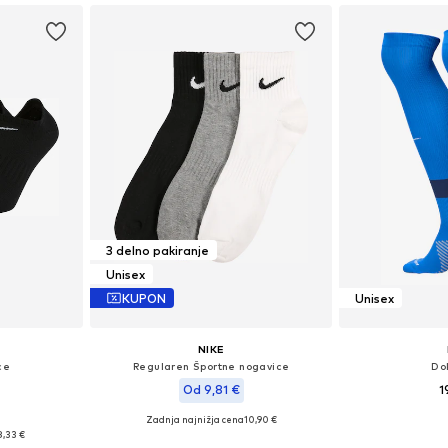
3 delno pakiranje
Unisex
KUPON
Unisex
NIKE
ce
Regularen Športne nogavice
Do
Od 9,81 €
1
Zadnja najnižja cena
10,90 €
2, 42-46, 46-50
Razpoložljive velikosti: 34-38, 38-42, 42-46, 46-50
8,33 €