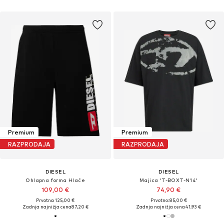
Premium
Premium
RAZPRODAJA
RAZPRODAJA
DIESEL
DIESEL
Ohlapna forma Hlače
Majica 'T-BOXT-N14'
109,00 €
74,90 €
Prvotno: 125,00 €
Prvotno: 85,00 €
Zadnja najnižja cena
87,20 €
Zadnja najnižja cena
41,93 €