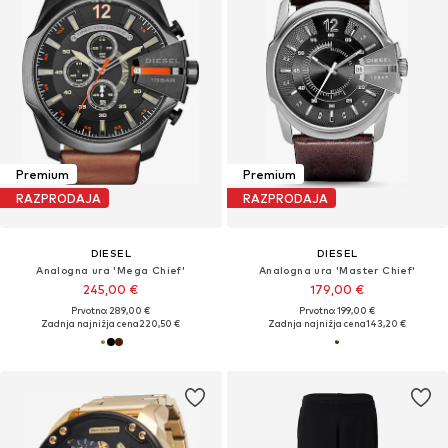
Premium
Premium
RAZPRODAJA
RAZPRODAJA
DIESEL
DIESEL
Analogna ura 'Mega Chief'
Analogna ura 'Master Chief'
245,00 €
179,00 €
Prvotno: 289,00 €
Prvotno: 199,00 €
Zadnja najnižja cena
220,50 €
Zadnja najnižja cena
143,20 €