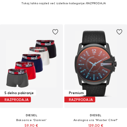
Tukaj lahko najdeš več izdelkov kategorije: RAZPRODAJA
5 delno pakiranje
Premium
RAZPRODAJA
RAZPRODAJA
DIESEL
DIESEL
Boksarice 'Damien'
Analogna ura 'Master Chief'
59,90 €
139,00 €