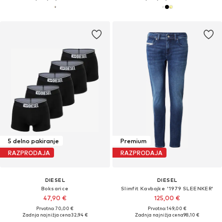
5 delno pakiranje
Premium
RAZPRODAJA
RAZPRODAJA
DIESEL
DIESEL
Boksarice
Slimfit Kavbojke '1979 SLEENKER'
47,90 €
125,00 €
Prvotno: 70,00 €
Prvotno: 149,00 €
Zadnja najnižja cena
32,94 €
Zadnja najnižja cena
98,10 €