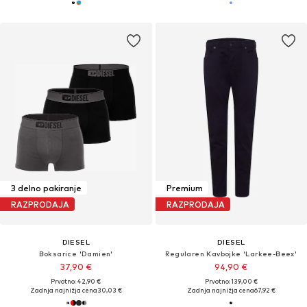
3 delno pakiranje
Premium
RAZPRODAJA
RAZPRODAJA
DIESEL
DIESEL
Boksarice 'Damien'
Regularen Kavbojke 'Larkee-Beex'
37,90 €
94,90 €
Prvotno: 42,90 €
Prvotno: 139,00 €
Zadnja najnižja cena
30,03 €
Zadnja najnižja cena
67,92 €