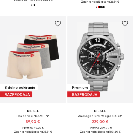
Zadnja najnižja cena
26,91 €
3 delno pakiranje
Premium
RAZPRODAJA
RAZPRODAJA
DIESEL
DIESEL
Boksarice 'DAMIEN'
Analogna ura 'Mega Chief'
39,90 €
229,00 €
Prvotno: 49,90 €
Prvotno: 289,00 €
Zadnja najnižja cena
35,91 €
Zadnja najnižja cena
183,20 €