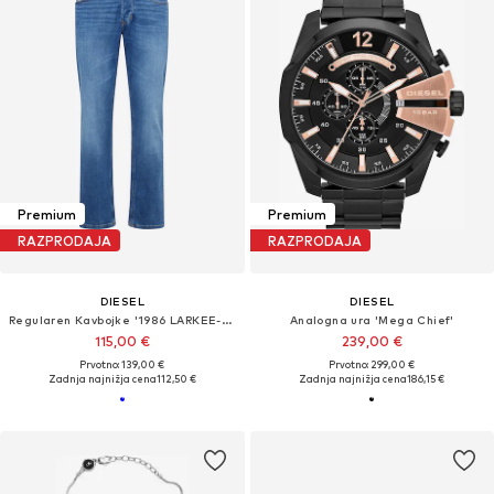
Premium
Premium
RAZPRODAJA
RAZPRODAJA
DIESEL
DIESEL
Regularen Kavbojke '1986 LARKEE-BEEX'
Analogna ura 'Mega Chief'
115,00 €
239,00 €
Prvotno: 139,00 €
Prvotno: 299,00 €
Zadnja najnižja cena
112,50 €
Zadnja najnižja cena
186,15 €