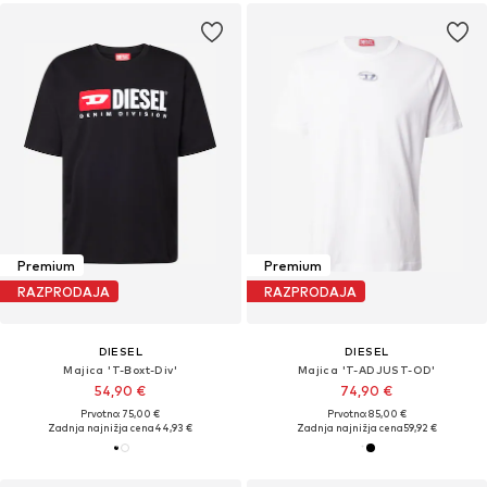
Premium
Premium
RAZPRODAJA
RAZPRODAJA
DIESEL
DIESEL
Majica 'T-Boxt-Div'
Majica 'T-ADJUST-OD'
54,90 €
74,90 €
Prvotno: 75,00 €
Prvotno: 85,00 €
Zadnja najnižja cena
44,93 €
Zadnja najnižja cena
59,92 €