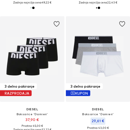
Zadnja najnižja cena
49,22 €
Zadnja najnižja cena
22,43 €
3 delno pakiranje
3 delno pakiranje
RAZPRODAJA
KUPON
DIESEL
DIESEL
Boksarice 'Damien'
Boksarice 'Damien'
37,90 €
29,61 €
Prvotno: 45,00 €
Prvotno: 43,00 €
Zadnja najnižja cena
32,22 €