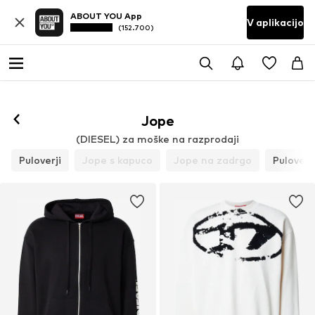
ABOUT YOU App
V aplikacijo
(152.700)
Sledi
Jope
(DIESEL) za moške na razprodaji
Puloverji
Jope s kapuco
Jope na zadrgo
Puloverj