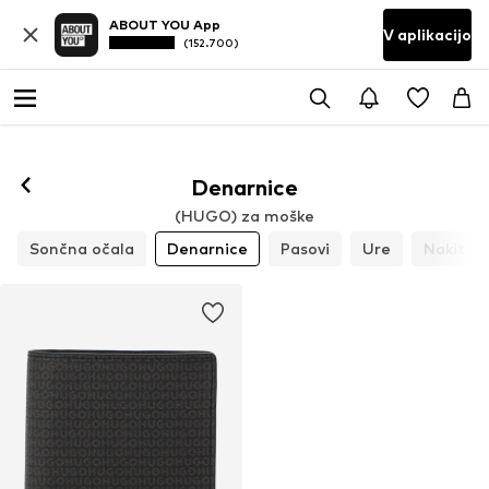
ABOUT YOU App
V aplikacijo
(152.700)
Denarnice
(HUGO) za moške
Sončna očala
Denarnice
Pasovi
Ure
Nakit