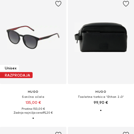
Unisex
RAZPRODAJA
HUGO
HUGO
Sončna očala
Toaletna torbica 'Ethon 2.0'
135,00 €
99,90 €
Prvotno: 150,00 €
Zadnja najnižja cena
95,20 €