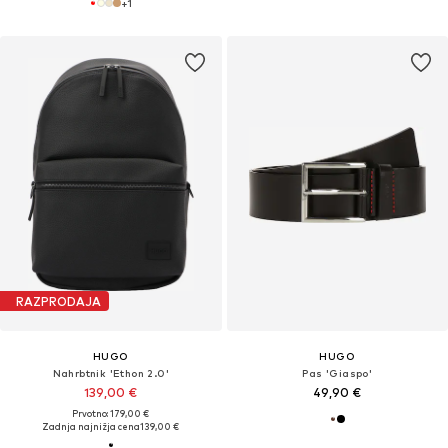
+
1
RAZPRODAJA
HUGO
HUGO
Nahrbtnik 'Ethon 2.0'
Pas 'Giaspo'
139,00 €
49,90 €
Prvotno: 179,00 €
Zadnja najnižja cena
139,00 €