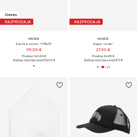
Unisex
RAZPRODAJA
RAZPRODAJA
HUGO
HUGO
Sončna očala '1195/S'
Kapa 'Jude'
119,00 €
27,90 €
Prvotno: 140,00 €
Prvotno: 34,90 €
Zadnja najnižja cena
105,00 €
Zadnja najnižja cena
25,11 €
+
1