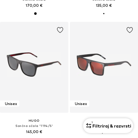
170,00 €
135,00 €
Unisex
Unisex
HUGO
HUGO
1
Filtriraj & razvrsti
Sončna očala '1194/S'
Sončna očala '1069/S'
145,00 €
120,00 €