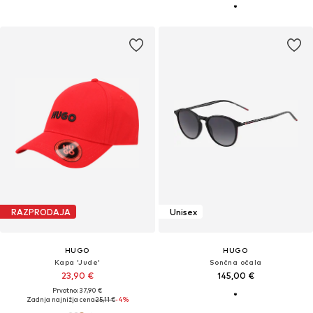
RAZPRODAJA
Unisex
HUGO
HUGO
Kapa 'Jude'
Sončna očala
23,90 €
145,00 €
Prvotno: 37,90 €
Zadnja najnižja cena
25,11 €
-4%