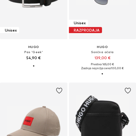
Unisex
Unisex
RAZPRODAJA
HUGO
HUGO
Pas 'Geek'
Sončna očala
54,90 €
139,00 €
Prvotno: 165,00 €
Zadnja najnižja cena
100,00 €