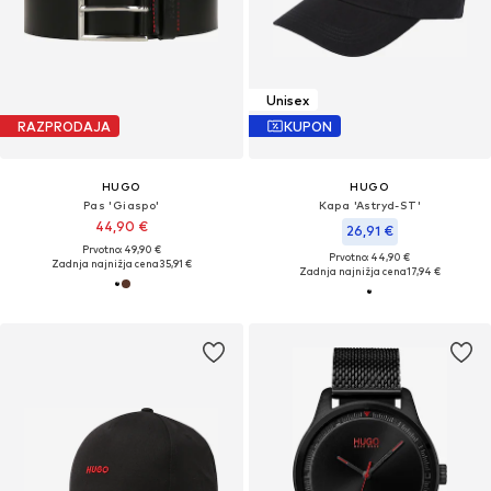
Unisex
RAZPRODAJA
KUPON
HUGO
HUGO
Pas 'Giaspo'
Kapa 'Astryd-ST'
44,90 €
26,91 €
Prvotno: 49,90 €
Prvotno: 44,90 €
Zadnja najnižja cena
35,91 €
Zadnja najnižja cena
17,94 €