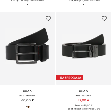
Zadnja najnižja cena
84,90 €
Zadnja najnižja cena
79,50 €
RAZPRODAJA
HUGO
HUGO
Pas 'Gionio'
Pas 'Gruffy'
60,00 €
52,90 €
Prvotno: 59,00 €
Zadnja najnižja cena
38,35 €