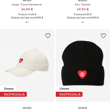
HUGO
HUGO
Kapa 'Cara-Valentine'
Pas 'Gellot'
34,90 €
49,90 €
Prvotno: 44,90 €
Prvotno: 64,90 €
Zadnja najnižja cena
29,90 €
Zadnja najnižja cena
39,92 €
Unisex
Unisex
RAZPRODAJA
RAZPRODAJA
HUGO
HUGO