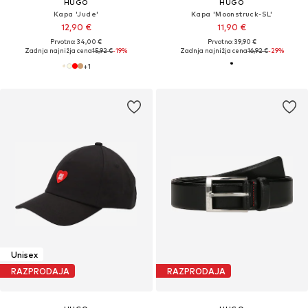
HUGO
HUGO
Kapa 'Jude'
Kapa 'Moonstruck-SL'
12,90 €
11,90 €
Prvotno: 34,00 €
Prvotno: 39,90 €
Zadnja najnižja cena
15,92 €
-19%
Zadnja najnižja cena
16,92 €
-29%
+
1
Unisex
RAZPRODAJA
RAZPRODAJA