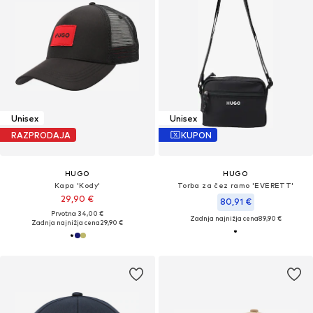
Unisex
Unisex
RAZPRODAJA
KUPON
HUGO
HUGO
Kapa 'Kody'
Torba za čez ramo 'EVERETT'
29,90 €
80,91 €
Prvotno: 34,00 €
Zadnja najnižja cena
89,90 €
Zadnja najnižja cena
29,90 €