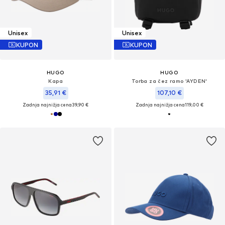
Unisex
Unisex
KUPON
KUPON
HUGO
HUGO
Kapa
Torba za čez ramo 'AYDEN'
35,91 €
107,10 €
Zadnja najnižja cena
39,90 €
Zadnja najnižja cena
119,00 €