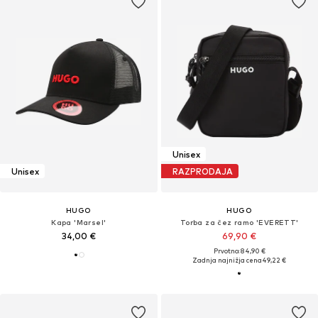
Unisex
Unisex
RAZPRODAJA
HUGO
HUGO
Kapa 'Marsel'
Torba za čez ramo 'EVERETT'
34,00 €
69,90 €
Prvotno: 84,90 €
Zadnja najnižja cena
49,22 €