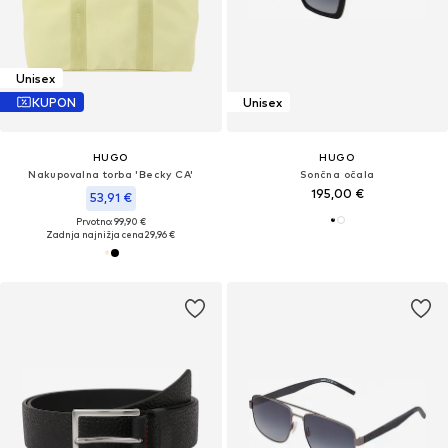
Unisex
KUPON
Unisex
HUGO
HUGO
Nakupovalna torba 'Becky CA'
Sončna očala
195,00 €
53,91 €
Prvotno: 99,90 €
Zadnja najnižja cena
29,96 €