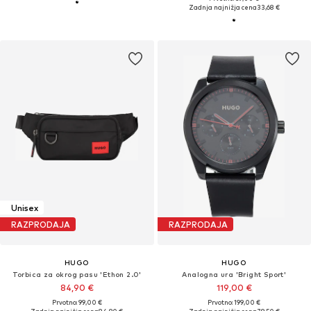
Zadnja najnižja cena
33,68 €
Unisex
RAZPRODAJA
RAZPRODAJA
HUGO
HUGO
Torbica za okrog pasu 'Ethon 2.0'
Analogna ura 'Bright Sport'
84,90 €
119,00 €
Prvotno: 99,00 €
Prvotno: 199,00 €