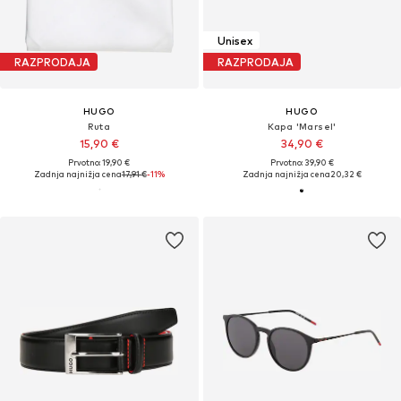
Unisex
RAZPRODAJA
RAZPRODAJA
HUGO
HUGO
Ruta
Kapa 'Marsel'
15,90 €
34,90 €
Prvotno: 19,90 €
Prvotno: 39,90 €
Zadnja najnižja cena
17,91 €
-11%
Zadnja najnižja cena
20,32 €