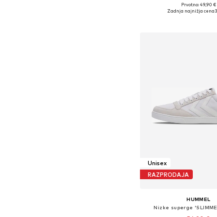
Prvotno: 49,90 €
Na voljo v različnih ve
Zadnja najnižja cena
3
Dodaj v košar
Unisex
RAZPRODAJA
HUMMEL
Nizke superge 'SLIMME