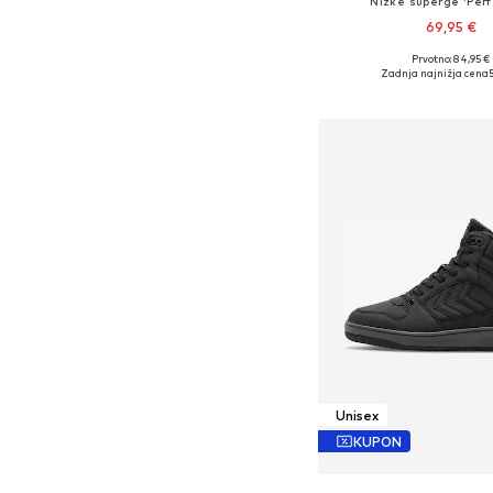
Nizke superge 'Perf
69,95 €
Prvotno: 84,95 €
Razpoložljive velikosti: 
Zadnja najnižja cena
Dodaj v košar
Unisex
KUPON