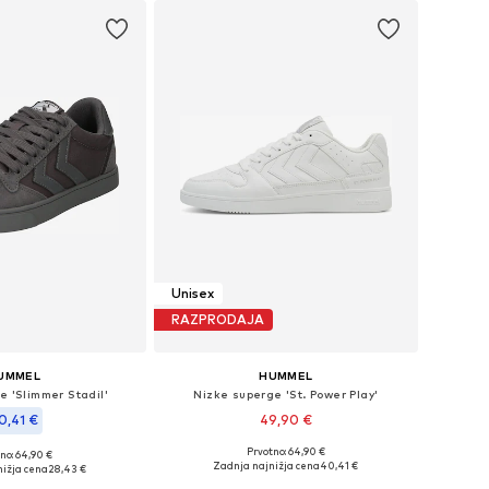
Unisex
RAZPRODAJA
UMMEL
HUMMEL
e 'Slimmer Stadil'
Nizke superge 'St. Power Play'
0,41 €
49,90 €
Prvotno: 64,90 €
no: 64,90 €
Na voljo v različnih velikostih
azličnih velikostih
Zadnja najnižja cena
40,41 €
ižja cena
28,43 €
Dodaj v košarico