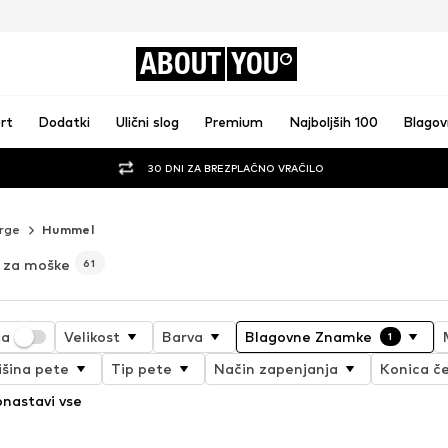
ABOUT
YOU
rt
Dodatki
Ulični slog
Premium
Najboljših 100
Blago
30 DNI ZA BREZPLAČNO VRAČILO
rge
Hummel
 za moške
61
ja
Velikost
Barva
Blagovne Znamke
1
išina pete
Tip pete
Način zapenjanja
Konica če
nastavi vse