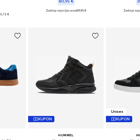
80,95 €
3
Zadnja najnižja cena
89,95 €
Zadnja naj
likostih
Razpoložljive velikosti: 38, 39, 40, 41, 45
Razpoložljiv
0,72 €
ico
Dodaj v košarico
Dodaj 
Unisex
KUPON
KUPON
HUMMEL
H