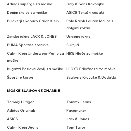
Adidas superge za moške
Only & Sons Kavbojke
Denim srajce za moške
ASICS Tekaški copati
Puloverji s kapuco Calvin Klein
Polo Ralph Lauren Majice z
dolgimi rokavi
Zimske jakne JACK & JONES
Usnjene jakne
PUMA Športne trenirke
Suknjiči
Calvin Klein Underwear Perilo za
NIKE Hlače za moške
moške
bugatti Poslovni čevlji za moške
LLOYD Priložnosti za moške
Športne torbe
Scalpers Kravate & Dodatki
MOŠKE BLAGOVNE ZNAMKE
Tommy Hilfiger
Tommy Jeans
Adidas Originals
Pacemaker
ASICS
Jack & Jones
Calvin Klein Jeans
Tom Tailor