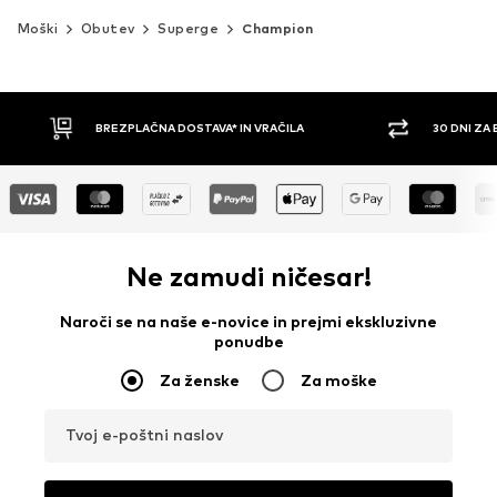
Moški
Obutev
Superge
Champion
30 DNI ZA BREZPLAČNO VRAČILO
PLAČILO Z 
Ne zamudi ničesar!
Naroči se na naše e-novice in prejmi ekskluzivne
ponudbe
Za ženske
Za moške
Tvoj e-poštni naslov