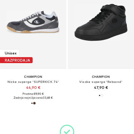
Unisex
RAZPRODAJA
CHAMPION
CHAMPION
Nizke superge 'SUPERKICK 74'
Visoke superge 'Rebound'
44,90 €
47,90 €
Prvotno: 89,90 €
Zadnja najnižja cena
33,68 €