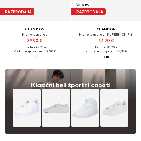
Unisex
RAZPRODAJA
RAZPRODAJA
CHAMPION
CHAMPION
Nizke superge
Nizke superge 'SUPERKICK 74'
39,90 €
44,90 €
Prvotno: 49,90 €
Prvotno: 89,90 €
Zadnja najnižja cena
34,90 €
Zadnja najnižja cena
33,68 €
Klasični beli športni copati