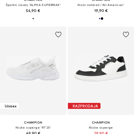
Športni čevelj 'ALPHA SUPERMAX'
Nizki natikači 'All American'
54,90 €
19,90 €
Unisex
RAZPRODAJA
CHAMPION
CHAMPION
Nizke superge 'RT25'
Nizke superge
49,90 €
29,90 €