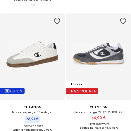
Unisex
KUPON
RAZPRODAJA
CHAMPION
CHAMPION
Nizke superge 'Prestige'
Nizke superge 'SUPERKICK 74'
44,90 €
26,91 €
Prvotno: 89,90 €
Prvotno: 44,90 €
Zadnja najnižja cena
33,68 €
Zadnja najnižja cena
20,93 €