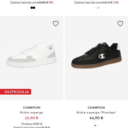
Zadnja najnižja cena
32,90 €
-9%
Zadnja najnižja cena
40,41 €
-13%
RAZPRODAJA
CHAMPION
CHAMPION
Nizke superge
Nizke superge 'Prestige'
24,90 €
44,90 €
Prvotno: 49,90 €
Zadnja najnižja cena
18,68 €