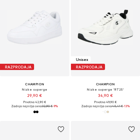
Unisex
RAZPRODAJA
RAZPRODAJA
CHAMPION
CHAMPION
Nizke superge
Nizke superge 'RT25'
29,90 €
34,90 €
Prvotno: 42,90 €
Prvotno: 49,90 €
Zadnja najnižja cena
32,90 €
-9%
Zadnja najnižja cena
40,41 €
-13%