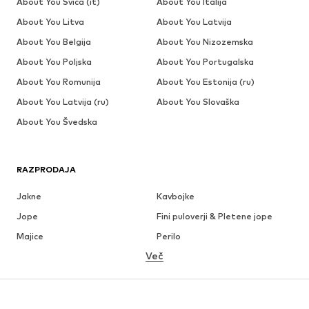
About You Švica (it)
About You Italija
About You Litva
About You Latvija
About You Belgija
About You Nizozemska
About You Poljska
About You Portugalska
About You Romunija
About You Estonija (ru)
About You Latvija (ru)
About You Slovaška
About You Švedska
RAZPRODAJA
Jakne
Kavbojke
Jope
Fini puloverji & Pletene jope
Majice
Perilo
Več
Hlače
Srajce
Plašči
Obleke & Suknjiči
Kopalke & Kopalna moda
Večje številke