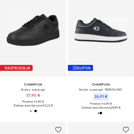
RAZPRODAJA
KUPON
CHAMPION
CHAMPION
Nizke superge
Nizke superge 'REBOUND'
37,90 €
26,91 €
Prvotno: 42,90 €
Prvotno: 44,90 €
Zadnja najnižja cena
32,22 €
Zadnja najnižja cena
29,90 €