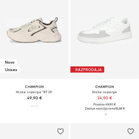
Novo
Unisex
RAZPRODAJA
CHAMPION
CHAMPION
Nizke superge 'RT25'
Nizke superge
49,90 €
24,90 €
Prvotno: 49,90 €
Zadnja najnižja cena
18,68 €