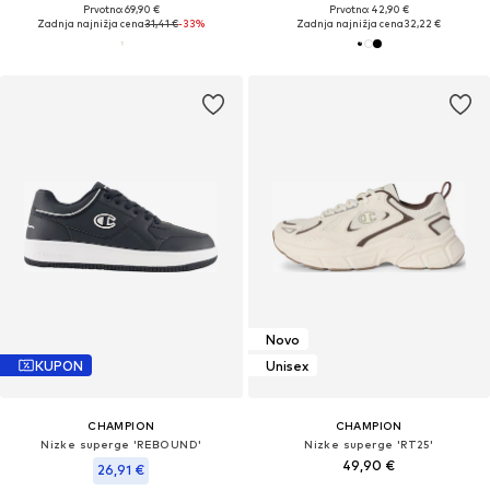
Prvotno: 69,90 €
Prvotno: 42,90 €
Zadnja najnižja cena
31,41 €
-33%
Zadnja najnižja cena
32,22 €
Novo
KUPON
Unisex
CHAMPION
CHAMPION
Nizke superge 'REBOUND'
Nizke superge 'RT25'
49,90 €
26,91 €