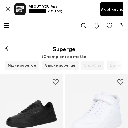
ABOUT YOU App
V aplikacijo
(152.700)
Superge
(Champion) za moške
Nizke superge
Visoke superge
Slip-Ons
Laneni če