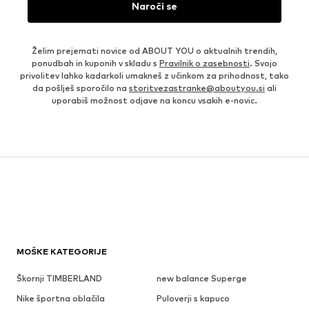
Naroči se
Želim prejemati novice od ABOUT YOU o aktualnih trendih,
ponudbah in kuponih v skladu s
Pravilnik o zasebnosti
. Svojo
privolitev lahko kadarkoli umakneš z učinkom za prihodnost, tako
da pošlješ sporočilo na
storitvezastranke@aboutyou.si
ali
uporabiš možnost odjave na koncu vsakih e-novic.
MOŠKE KATEGORIJE
Škornji TIMBERLAND
new balance Superge
Nike športna oblačila
Puloverji s kapuco