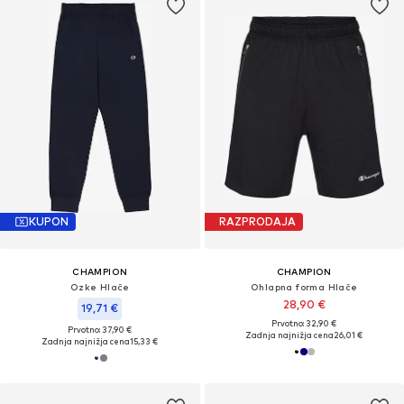
KUPON
RAZPRODAJA
CHAMPION
CHAMPION
Ozke Hlače
Ohlapna forma Hlače
28,90 €
19,71 €
Prvotno: 32,90 €
Prvotno: 37,90 €
Zadnja najnižja cena
26,01 €
Zadnja najnižja cena
15,33 €