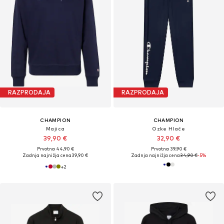
RAZPRODAJA
RAZPRODAJA
CHAMPION
CHAMPION
Majica
Ozke Hlače
39,90 €
32,90 €
Prvotno: 44,90 €
Prvotno: 39,90 €
Zadnja najnižja cena
39,90 €
Zadnja najnižja cena
34,90 €
-5%
+
2