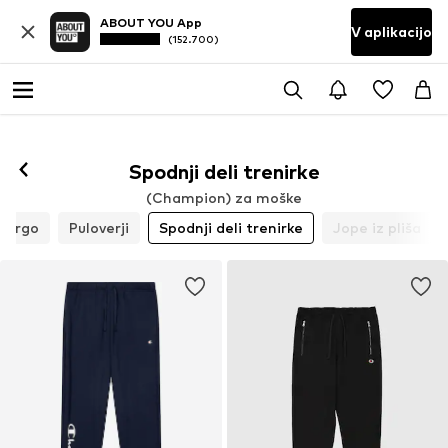
ABOUT YOU App
V aplikacijo
(152.700)
Spodnji deli trenirke
(Champion) za moške
adrgo
Puloverji
Spodnji deli trenirke
Jope iz pliša