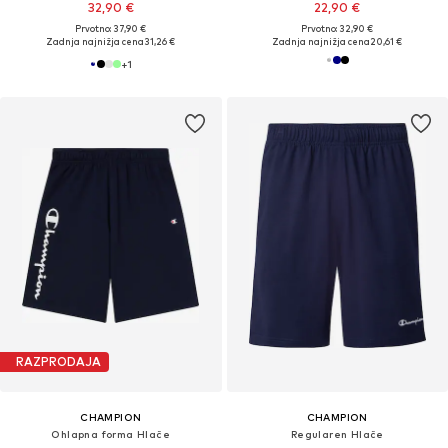
32,90 €
22,90 €
Prvotno: 37,90 €
Prvotno: 32,90 €
Zadnja najnižja cena
31,26 €
Zadnja najnižja cena
20,61 €
+
1
RAZPRODAJA
CHAMPION
CHAMPION
Ohlapna forma Hlače
Regularen Hlače