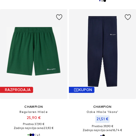
RAZPRODAJA
KUPON
CHAMPION
CHAMPION
Regularen Hlače
Ozke Hlače 'Ikons'
25,90 €
21,51 €
Prvotno: 37,90 €
Prvotno: 39,90 €
Zadnja najnižja cena
23,92 €
Zadnja najnižja cena
16,74 €
+
1