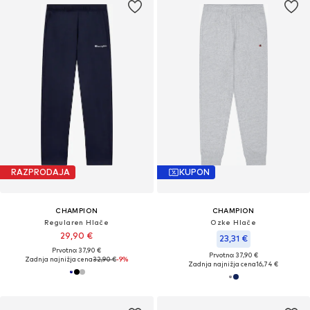
RAZPRODAJA
KUPON
CHAMPION
CHAMPION
Regularen Hlače
Ozke Hlače
29,90 €
23,31 €
Prvotno: 37,90 €
Prvotno: 37,90 €
Zadnja najnižja cena
32,90 €
-9%
Zadnja najnižja cena
16,74 €