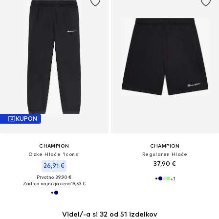
KUPON
CHAMPION
CHAMPION
Ozke Hlače 'Icons'
Regularen Hlače
37,90 €
26,91 €
Prvotno: 39,90 €
+
1
Zadnja najnižja cena
19,53 €
Videl/-a si 32 od 51 izdelkov