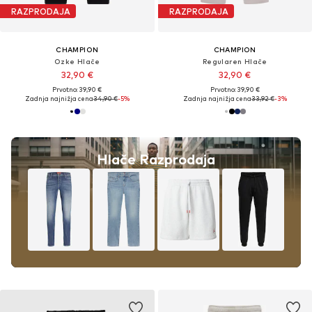
RAZPRODAJA
RAZPRODAJA
CHAMPION
CHAMPION
Ozke Hlače
Regularen Hlače
32,90 €
32,90 €
Prvotno: 39,90 €
Prvotno: 39,90 €
Zadnja najnižja cena
34,90 €
-5%
Zadnja najnižja cena
33,92 €
-3%
Hlače Razprodaja