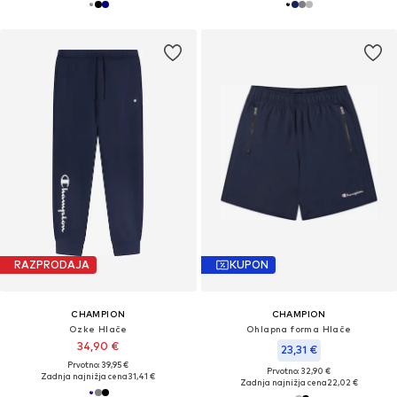
RAZPRODAJA
KUPON
CHAMPION
CHAMPION
Ozke Hlače
Ohlapna forma Hlače
34,90 €
23,31 €
Prvotno: 39,95 €
Prvotno: 32,90 €
Zadnja najnižja cena
31,41 €
Zadnja najnižja cena
22,02 €