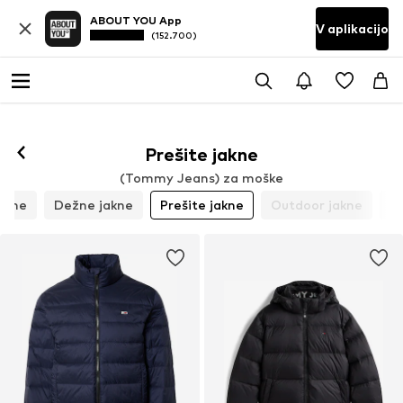
ABOUT YOU App
V aplikacijo
(152.700)
Sledi
Prešite jakne
(Tommy Jeans) za moške
akne
Dežne jakne
Prešite jakne
Outdoor jakne
U