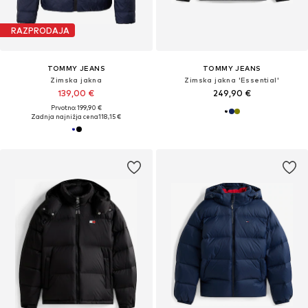
RAZPRODAJA
TOMMY JEANS
TOMMY JEANS
Zimska jakna
Zimska jakna 'Essential'
139,00 €
249,90 €
Prvotno: 199,90 €
Zadnja najnižja cena
118,15 €