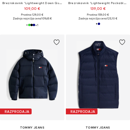
Brezrokavnik 'Lightweight Down Quilted'
Brezrokavnik 'Lightweight Packable Ripstop Down Gilet'
109,00 €
139,00 €
Prvotno: 129,00 €
Prvotno: 159,00 €
Zadnja najnižja cena
109,65 €
Zadnja najnižja cena
125,10 €
+
1
RAZPRODAJA
RAZPRODAJA
TOMMY JEANS
TOMMY JEANS