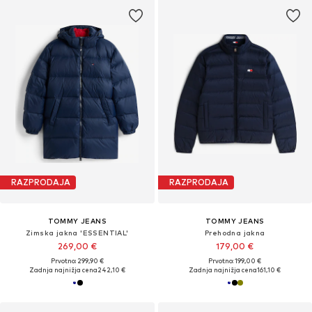
RAZPRODAJA
RAZPRODAJA
TOMMY JEANS
TOMMY JEANS
Zimska jakna 'ESSENTIAL'
Prehodna jakna
269,00 €
179,00 €
Prvotno: 299,90 €
Prvotno: 199,00 €
Zadnja najnižja cena
242,10 €
Zadnja najnižja cena
161,10 €