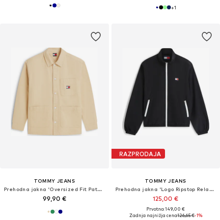
+
1
RAZPRODAJA
TOMMY JEANS
TOMMY JEANS
Prehodna jakna 'Oversized Fit Patch Pocket'
Prehodna jakna 'Logo Ripstop Relaxed'
99,90 €
125,00 €
Prvotno: 149,00 €
Zadnja najnižja cena
126,65 €
-1%