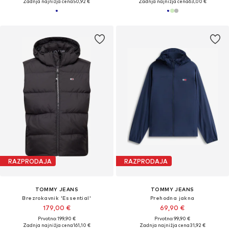
Zadnja najnižja cena
50,92 €
Zadnja najnižja cena
63,00 €
RAZPRODAJA
RAZPRODAJA
TOMMY JEANS
TOMMY JEANS
Brezrokavnik 'Essential'
Prehodna jakna
179,00 €
69,90 €
Prvotno: 199,90 €
Prvotno: 99,90 €
Zadnja najnižja cena
161,10 €
Zadnja najnižja cena
31,92 €