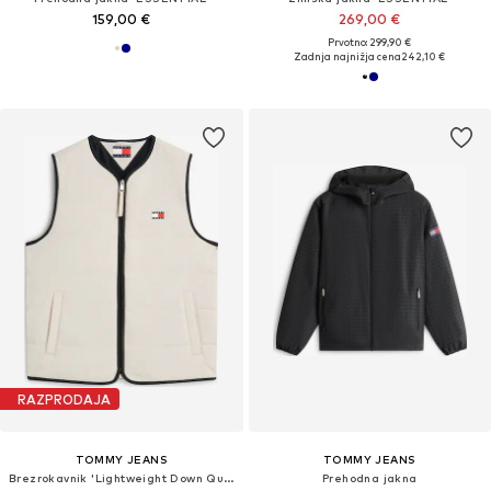
159,00 €
269,00 €
Prvotno: 299,90 €
Zadnja najnižja cena
242,10 €
RAZPRODAJA
TOMMY JEANS
TOMMY JEANS
Brezrokavnik 'Lightweight Down Quilted'
Prehodna jakna