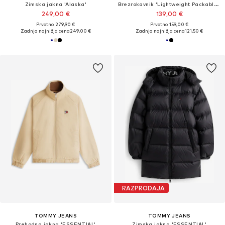
Zimska jakna 'Alaska'
Brezrokavnik 'Lightweight Packable Ripstop Down Gilet'
249,00 €
139,00 €
Prvotno: 279,90 €
Prvotno: 159,00 €
Zadnja najnižja cena
249,00 €
Zadnja najnižja cena
121,50 €
RAZPRODAJA
TOMMY JEANS
TOMMY JEANS
Prehodna jakna 'ESSENTIAL'
Zimska jakna 'ESSENTIAL'