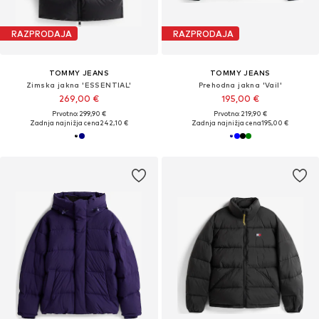
RAZPRODAJA
RAZPRODAJA
TOMMY JEANS
TOMMY JEANS
Zimska jakna 'ESSENTIAL'
Prehodna jakna 'Vail'
269,00 €
195,00 €
Prvotno: 299,90 €
Prvotno: 219,90 €
Zadnja najnižja cena
242,10 €
Zadnja najnižja cena
195,00 €