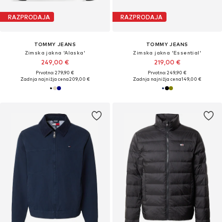
RAZPRODAJA
RAZPRODAJA
TOMMY JEANS
TOMMY JEANS
Zimska jakna 'Alaska'
Zimska jakna 'Essential'
249,00 €
219,00 €
Prvotno: 279,90 €
Prvotno: 249,90 €
Zadnja najnižja cena
209,00 €
Zadnja najnižja cena
149,00 €