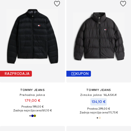
RAZPRODAJA
KUPON
TOMMY JEANS
TOMMY JEANS
Prehodna jakna
Zimska jakna 'ALASKA'
179,00 €
134,10 €
Prvotno: 199,00 €
Prvotno: 299,00 €
Zadnja najnižja cena
161,10 €
Zadnja najnižja cena
111,75 €