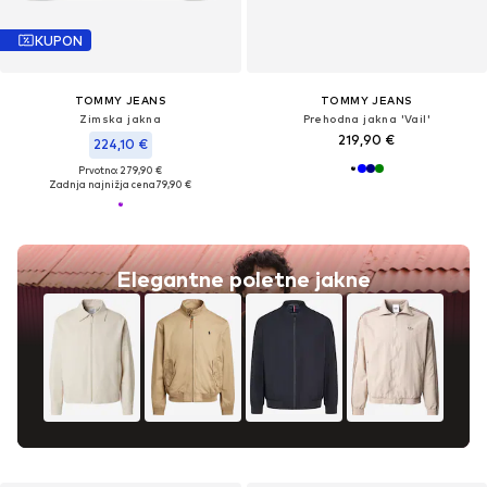
KUPON
TOMMY JEANS
TOMMY JEANS
Zimska jakna
Prehodna jakna 'Vail'
219,90 €
224,10 €
Prvotno: 279,90 €
Zadnja najnižja cena
79,90 €
Elegantne poletne jakne