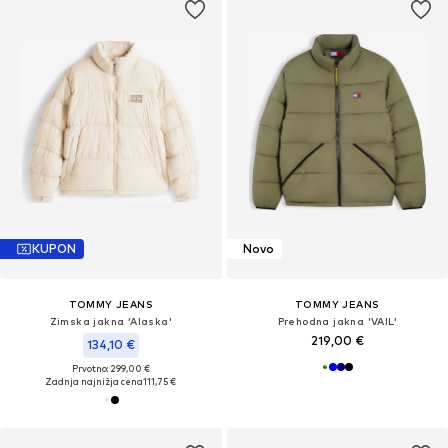
KUPON
Novo
TOMMY JEANS
TOMMY JEANS
Zimska jakna 'Alaska'
Prehodna jakna 'VAIL'
219,00 €
134,10 €
Prvotno: 299,00 €
Zadnja najnižja cena
111,75 €