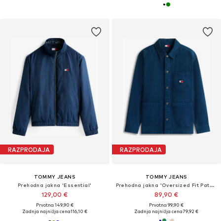
RAZPRODAJA
RAZPRODAJA
TOMMY JEANS
TOMMY JEANS
Prehodna jakna 'Essential'
Prehodna jakna 'Oversized Fit Patch Pocket'
129,00 €
89,90 €
Prvotno: 149,90 €
Prvotno: 99,90 €
Zadnja najnižja cena
116,10 €
Zadnja najnižja cena
79,92 €