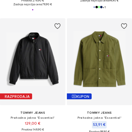
Prvotno: 279,90 €
Zadnja najnižja cena
99,90 €
Zadnja najnižja cena
79,90 €
+
1
RAZPRODAJA
KUPON
TOMMY JEANS
TOMMY JEANS
Prehodna jakna 'Essential'
Prehodna jakna 'Essential'
129,00 €
53,91 €
Prvotno: 149,90 €
Prvotno: 99,90 €