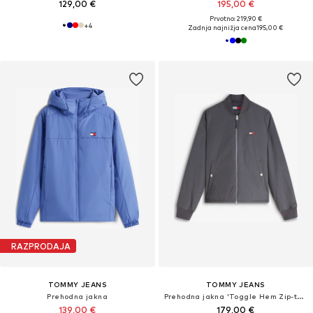
129,00 €
195,00 €
Prvotno: 219,90 €
+
4
Zadnja najnižja cena
195,00 €
RAZPRODAJA
TOMMY JEANS
TOMMY JEANS
Prehodna jakna
Prehodna jakna 'Toggle Hem Zip-thru Bomber'
139,00 €
179,00 €