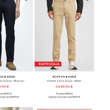
RAZPRODAJA
CH & SODA
SCOTCH & SODA
ino hlače 'Warren'
Slimfit Chino hlače 'Mott'
9,90 €
Od 89,90 €
+
1
no: 99,90 €
Prvotno: 99,95 €
azličnih velikostih
Na voljo v različnih velikostih
nižja cena
59,93 €
Zadnja najnižja cena
59,92 €
v košarico
Dodaj v košarico