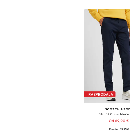
Dodaj v košar
RAZPRODAJA
SCOTCH & SO
Slimfit Chino hlače 
Od 69,90 €
+
1
Prvotno: 99,95 €