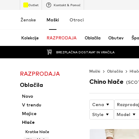
Outlet
Kontakt & Pomoč
Ženske
Moški
Otroci
Kolekcije
RAZPRODAJA
Oblačila
Obutev
Špo
BREZPLAČNA DOSTAVA* IN VRAČILA
Moški
Oblačila
Hlač
RAZPRODAJA
Chino hlače
(SCO
Oblačila
Novo
Cena
Razproda
V trendu
Majice
Style
Model
Hlače
Kratke hlače