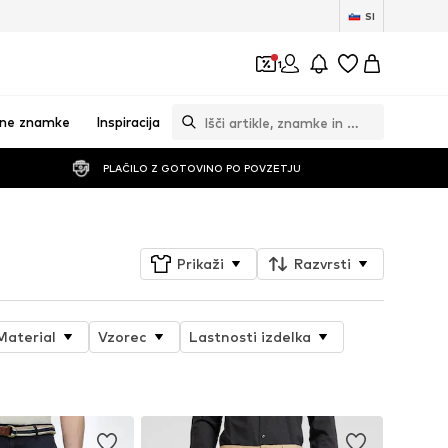
SI
1
vne znamke
Inspiracija
PLAČILO Z GOTOVINO PO POVZETJU
Prikaži
Razvrsti
Material
Vzorec
Lastnosti izdelka