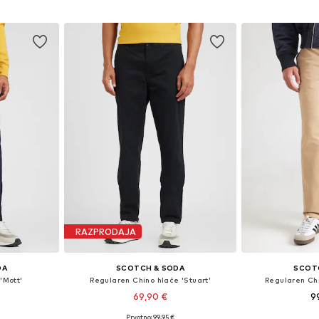
ico
Dodaj v košarico
Dodaj 
RAZPRODAJA
DA
SCOTCH & SODA
SCOT
'Mott'
Regularen Chino hlače 'Stuart'
Regularen Ch
69,90 €
9
Prvotno: 99,95 €