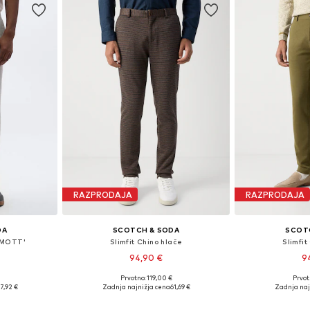
RAZPRODAJA
RAZPRODAJA
DA
SCOTCH & SODA
SCOT
 'MOTT'
Slimfit Chino hlače
Slimfit
94,90 €
9
Prvotno: 119,00 €
Prvot
likostih
Razpoložljive velikosti: 33 x 34
7,92 €
Zadnja najnižja cena
61,69 €
Zadnja naj
ico
Dodaj v košarico
Dodaj 