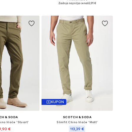
azličnih velikostih
Na voljo v različnih velikostih
Zadnja najnižja cena
62,91 €
v košarico
Dodaj v košarico
KUPON
CH & SODA
SCOTCH & SODA
ino hlače 'Stuart'
Slimfit Chino hlače 'Mott'
9,90 €
113,39 €