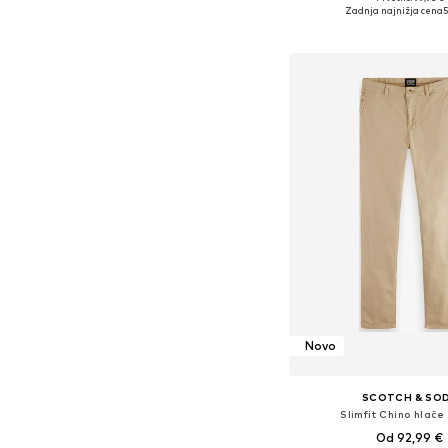
Na voljo v različnih ve
Zadnja najnižja cena
5
Dodaj v košar
Novo
SCOTCH & SO
Slimfit Chino hlače 
Od 92,99 €