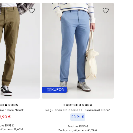
KUPON
CH & SODA
SCOTCH & SODA
ino hlače 'Mott'
Regularen Chino hlače 'Seasonal Core'
9,90 €
53,91 €
+
1
no: 99,95 €
Prvotno: 99,90 €
azličnih velikostih
Na voljo v različnih velikostih
nižja cena
59,42 €
Zadnja najnižja cena
41,94 €