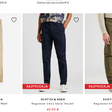
likostih
Na voljo v različnih velikostih
Na voljo v r
9,92 €
Zadnja najnižja cena
62,91 €
ico
Dodaj v košarico
Dodaj 
RAZPRODAJA
RAZPRODAJA
DA
SCOTCH & SODA
SCOT
'Mott'
Regularen Chino hlače 'Stuart'
Regularen Ch
69,90 €
7