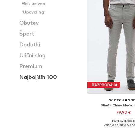
Ekskluzivno
'Upcycling'
Obutev
Šport
Dodatki
Ulični slog
Premium
Najboljših 100
RAZPRODAJA
SCOTCH & SO
Slimfit Chino hlače
79,90 €
Prvotno: 119,00 €
Na voljo v različnih ve
Zadnja najnižja cena
6
Dodaj v košar