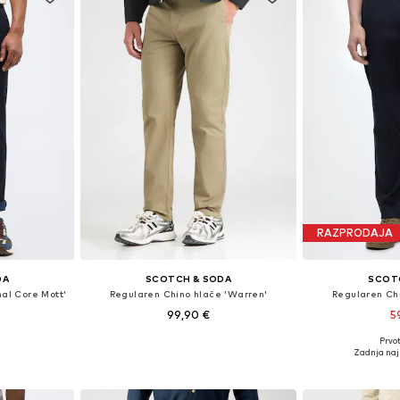
RAZPRODAJA
DA
SCOTCH & SODA
SCOT
nal Core Mott'
Regularen Chino hlače 'Warren'
Regularen Ch
99,90 €
5
Prvot
likostih
Na voljo v različnih velikostih
Na voljo v r
Zadnja naj
ico
Dodaj v košarico
Dodaj 