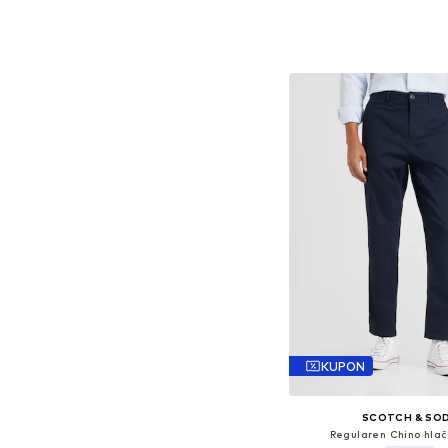
Dodaj v košar
KUPON
SCOTCH & SO
Regularen Chino hlače