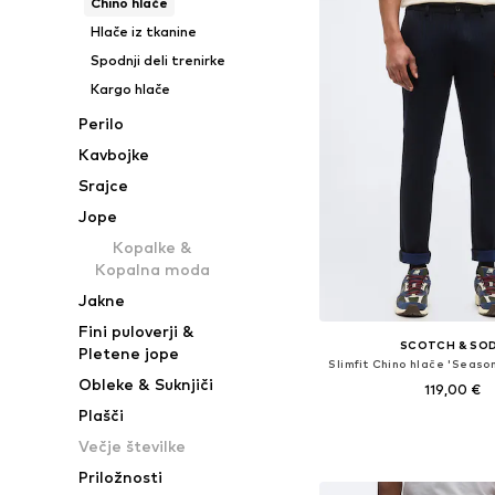
Chino hlače
Hlače iz tkanine
Spodnji deli trenirke
Kargo hlače
Perilo
Kavbojke
Srajce
Jope
Kopalke &
Kopalna moda
Jakne
Fini puloverji &
SCOTCH & SO
Pletene jope
Slimfit Chino hlače 'Seaso
Obleke & Suknjiči
119,00 €
Plašči
Na voljo v različnih ve
Večje številke
Dodaj v košar
Priložnosti