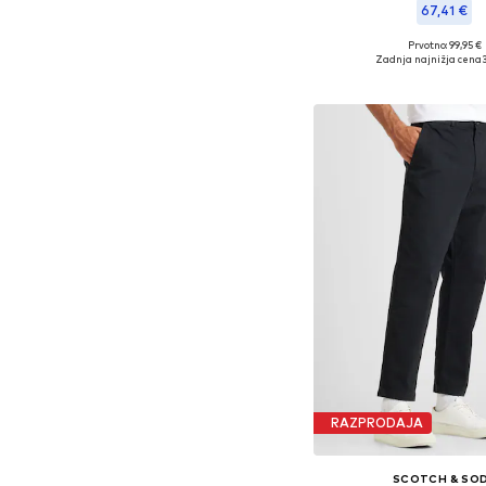
67,41 €
Prvotno: 99,95 €
Razpoložljive velikosti
Zadnja najnižja cena
Dodaj v košar
RAZPRODAJA
SCOTCH & SO