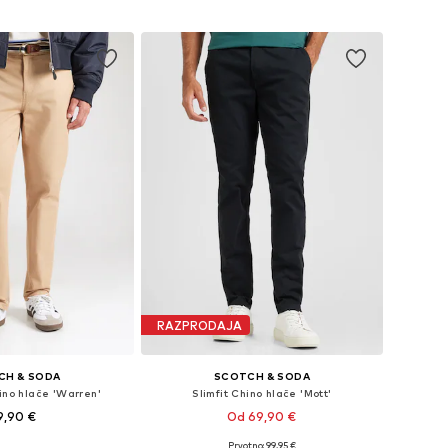
v košarico
Dodaj v košarico
RAZPRODAJA
CH & SODA
SCOTCH & SODA
ino hlače 'Warren'
Slimfit Chino hlače 'Mott'
9,90 €
Od 69,90 €
+
1
Prvotno: 99,95 €