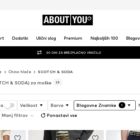
ABOUT
YOU
rt
Dodatki
Ulični slog
Premium
Najboljših 100
Blago
30 DNI ZA BREZPLAČNO VRAČILO
e
Chino hlače
SCOTCH & SODA
TCH & SODA) za moške
25
ja
Velikost
Barva
Blagovne Znamke
1
Manj filtrov
Ponastavi vse