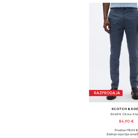
RAZPRODAJA
SCOTCH & SO
Slimfit Chino hl
84,90 €
Prvotno: 119,00 €
Na voljo v različnih ve
Zadnja najnižja cena
5