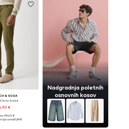
Nadgradnja poletnih
osnovnih kosov
CH & SODA
 Chino hlače
4,90 €
no: 119,00 €
Razpoložljive velikosti: 31 x 32, 31 x 34, 33 x 32, 34 x 34
nižja cena
61,69 €
v košarico