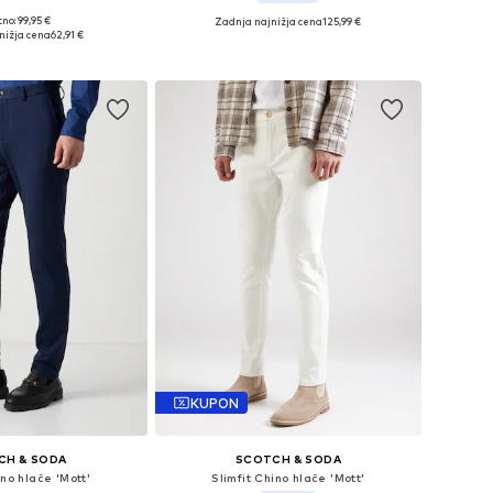
no: 99,95 €
Zadnja najnižja cena
125,99 €
azličnih velikostih
Razpoložljive velikosti: 31 x 30, 31 x 32, 34 x 30
nižja cena
62,91 €
v košarico
Dodaj v košarico
KUPON
CH & SODA
SCOTCH & SODA
ino hlače 'Mott'
Slimfit Chino hlače 'Mott'