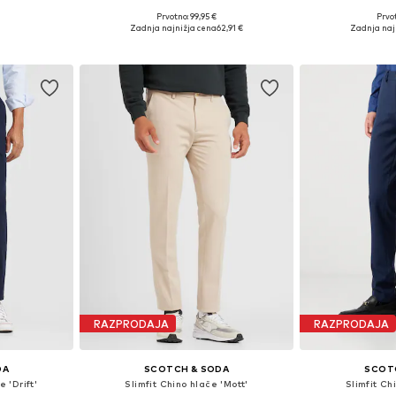
Prvotno: 99,95 €
Prvot
Razpoložljive velikosti: 31 x 32, 32 x 32, 34 x 30, 36 x 32
Na voljo v različnih velikostih
Na voljo v r
Zadnja najnižja cena
62,91 €
Zadnja naj
ico
Dodaj v košarico
Dodaj 
RAZPRODAJA
RAZPRODAJA
DA
SCOTCH & SODA
SCOT
 'Drift'
Slimfit Chino hlače 'Mott'
Slimfit Ch