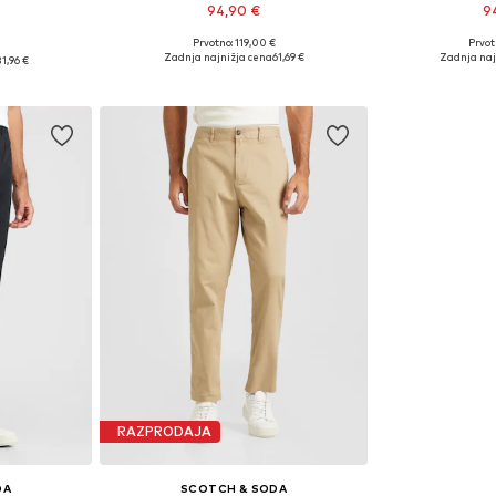
94,90 €
9
Prvotno: 119,00 €
Prvot
Razpoložljive velikosti: 29 x 32, 30 x 32
: 30 x 32
Zadnja najnižja cena
61,69 €
Zadnja naj
31,96 €
Dodaj v košarico
Dodaj 
ico
RAZPRODAJA
DA
SCOTCH & SODA