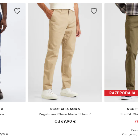
RAZPRODAJA
DA
SCOTCH & SODA
SCOT
ače
Regularen Chino hlače 'Stuart'
Slimfit Ch
Od 69,90 €
7
Prvot
likostih
Na voljo v različnih velikostih
Na voljo v r
5,92 €
Zadnja naj