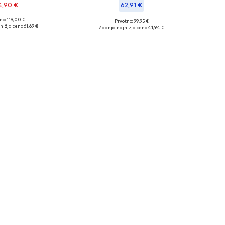
4,90 €
62,91 €
no: 119,00 €
+
1
Prvotno: 99,95 €
Razpoložljive velikosti: 28 x 32, 29 x 32, 30 x 32, 31 x 32
Razpoložljive velikosti: 36 x 34, 38 x 34
nižja cena
61,69 €
Zadnja najnižja cena
41,94 €
v košarico
Dodaj v košarico