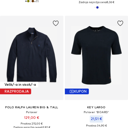
+
11
Zadnja najnižja cena
8,36 €
Velik/-a in visok/-a
RAZPRODAJA
KUPON
POLO RALPH LAUREN BIG & TALL
KEY LARGO
Pulover
Pulover 'BOARD'
129,00 €
21,51 €
Prvotno: 215,00 €
Prvotno: 34,90 €
Zadnja najnižja cena
63,92 €