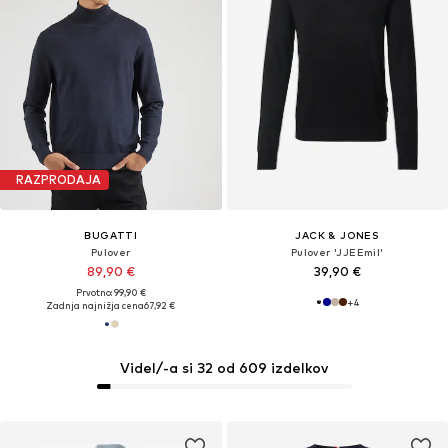
RAZPRODAJA
BUGATTI
JACK & JONES
Pulover
Pulover 'JJEEmil'
89,90 €
39,90 €
Prvotno: 99,90 €
+
4
Zadnja najnižja cena
67,92 €
Videl/-a si 32 od 609 izdelkov