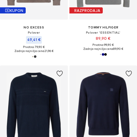
KUPON
RAZPRODAJA
NO EXCESS
TOMMY HILFIGER
Pulover
Pulover 'ESSENTIAL'
89,90 €
49,41 €
Prvotno: 99,90 €
Prvotno: 79,90 €
Zadnja najnižja cena
89,90 €
Zadnja najnižja cena
21,96 €