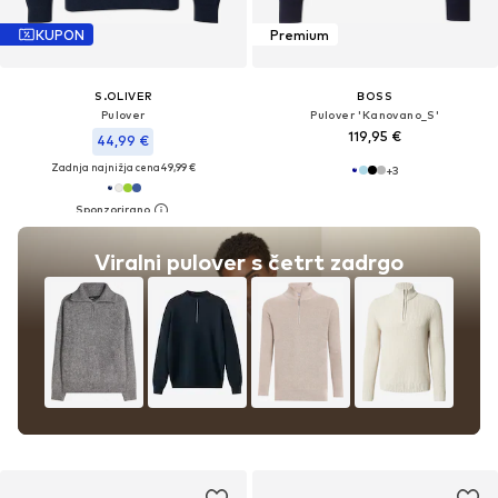
KUPON
Premium
S.OLIVER
BOSS
Pulover
Pulover 'Kanovano_S'
119,95 €
44,99 €
Zadnja najnižja cena
49,99 €
+
3
Viralni pulover s četrt zadrgo