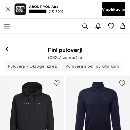
ABOUT YOU App
V aplikacijo
(152.700)
Fini puloverji
(XXXL) za moške
Puloverji - Okrogel izrez
Puloverji s puli ovratnikom
F