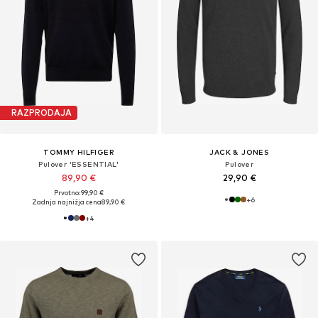
RAZPRODAJA
TOMMY HILFIGER
JACK & JONES
Pulover 'ESSENTIAL'
Pulover
89,90 €
29,90 €
Prvotno: 99,90 €
+
6
Zadnja najnižja cena
89,90 €
+
4