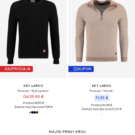
RAZPRODAJA
KUPON
KEY LARGO
KEY LARGO
Pulover 'KLEverton'
Pulover 'Horst'
Od 39,90 €
71,95 €
Prvotno: 59,90 €
Prvotno: 94,95 €
Zadnja najnižja cena
17,96 €
Zadnja najnižja cena
22,32 €
NAJDI PRAVI KROJ