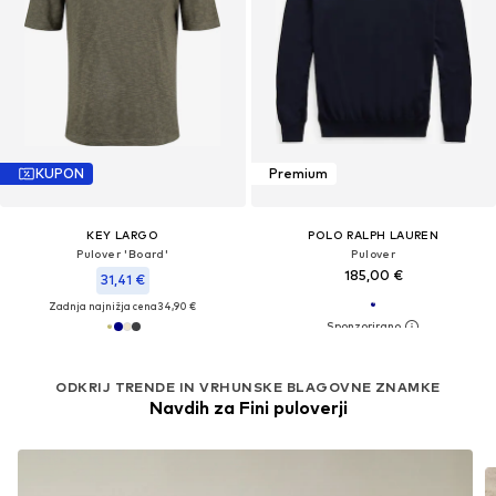
KUPON
Premium
KEY LARGO
POLO RALPH LAUREN
Pulover 'Board'
Pulover
185,00 €
31,41 €
Zadnja najnižja cena
34,90 €
ODKRIJ TRENDE IN VRHUNSKE BLAGOVNE ZNAMKE
Navdih za Fini puloverji