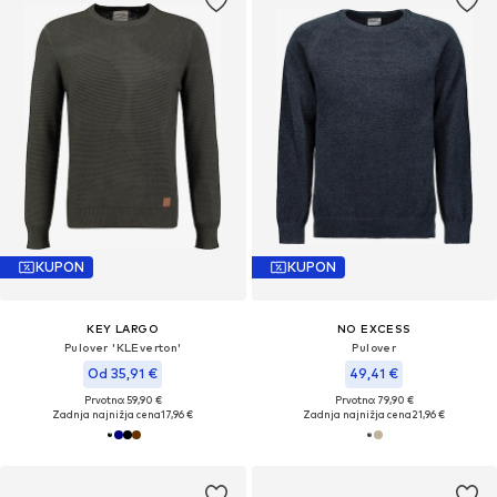
KUPON
KUPON
KEY LARGO
NO EXCESS
Pulover 'KLEverton'
Pulover
Od 35,91 €
49,41 €
Prvotno: 59,90 €
Prvotno: 79,90 €
Zadnja najnižja cena
17,96 €
Zadnja najnižja cena
21,96 €