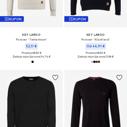
KUPON
KUPON
KEY LARGO
KEY LARGO
Pulover 'Tottenham'
Pulover 'Klanfield'
52,11 €
Od 44,91 €
Prvotno: 69,90 €
Prvotno: 69,90 €
Zadnja najnižja cena
34,74 €
Zadnja najnižja cena
21,96 €