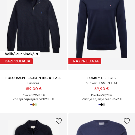
Velik/-a in visok/-a
RAZPRODAJA
RAZPRODAJA
POLO RALPH LAUREN BIG & TALL
TOMMY HILFIGER
Pulover
Pulover 'ESSENTIAL'
189,00 €
69,90 €
Prvotno: 215,00 €
Prvotno: 99,90 €
Zadnja najnižja cena
189,00 €
Zadnja najnižja cena
59,42 €