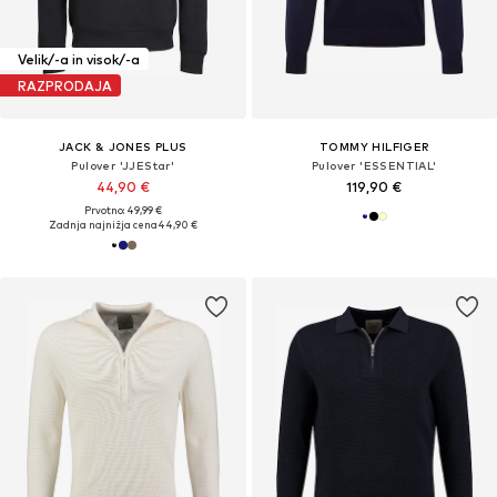
Velik/-a in visok/-a
RAZPRODAJA
JACK & JONES PLUS
TOMMY HILFIGER
Pulover 'JJEStar'
Pulover 'ESSENTIAL'
44,90 €
119,90 €
Prvotno: 49,99 €
Zadnja najnižja cena
44,90 €