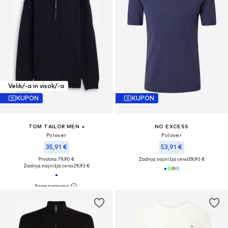
Velik/-a in visok/-a
KUPON
KUPON
TOM TAILOR MEN +
NO EXCESS
Pulover
Pulover
35,91 €
53,91 €
Prvotno: 79,90 €
Zadnja najnižja cena
59,90 €
Zadnja najnižja cena
29,93 €