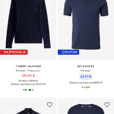
RAZPRODAJA
KUPON
TOMMY HILFIGER
NO EXCESS
Pulover 'Classics'
Pulover
125,00 €
62,91 €
Prvotno: 139,90 €
Zadnja najnižja cena
69,90 €
Zadnja najnižja cena
125,00 €
+
3