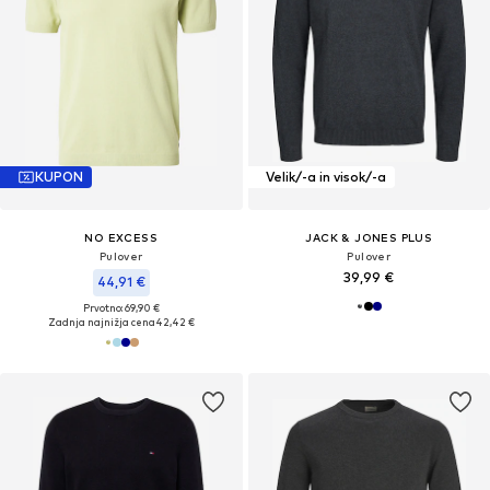
KUPON
Velik/-a in visok/-a
NO EXCESS
JACK & JONES PLUS
Pulover
Pulover
39,99 €
44,91 €
Prvotno: 69,90 €
Zadnja najnižja cena
42,42 €