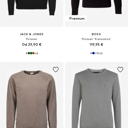
Premium
JACK & JONES
BOSS
Pulover
Pulover 'Kanovano'
Od 29,90 €
119,95 €
+
6
+
3