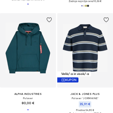
Zadnja najnižja cena
10,36 €
Velik/-a in visok/-a
KUPON
ALPHA INDUSTRIES
JACK & JONES PLUS
Pulover
Pulover 'JORMAINE'
80,00 €
35,91 €
Prvotno: 54,90 €