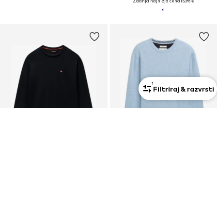
Zadnja najnižja cena
15,96 €
1
Filtriraj & razvrsti
RAZPRODAJA
RAZPRODAJA
NAPAPIJRI
TOM TAILOR
Pulover 'Decatur 2.0'
Pulover
54,00 €
15,90 €
Prvotno: 90,00 €
Prvotno: 39,90 €
Zadnja najnižja cena
43,20 €
Zadnja najnižja cena
12,72 €