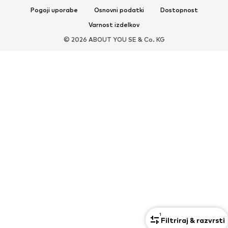
Pogoji uporabe
Osnovni podatki
Dostopnost
DODATKI
Varnost izdelkov
Novo
Kape & beanie kape
© 2026 ABOUT YOU SE & Co. KG
Pasovi
Torbe in Nahrbtniki
Ure
Nakit
Sončna očala
Denarnice & Etuiji
Kravate & Dodatki
Šali & Žepni robci
Rokavice
Dodatki za dom
Ekskluzivno
'Upcycling'
PREMIUM
Novo
Majice
Kavbojke
Jakne & Plašči
Jope
Hlače
Srajce
Perilo & Kopalna moda
1
Filtriraj & razvrsti
Pletenine
Športne trenirke