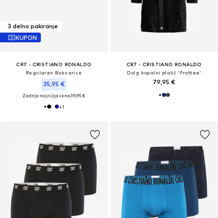
3 delno pakiranje
KUPON
CR7 - CRISTIANO RONALDO
CR7 - CRISTIANO RONALDO
Regularen Boksarice
Dolg kopalni plašč 'Frottee'
79,95 €
35,95 €
Zadnja najnižja cena
39,95 €
+
1