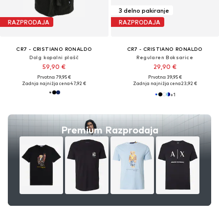
3 delno pakiranje
RAZPRODAJA
RAZPRODAJA
CR7 - CRISTIANO RONALDO
CR7 - CRISTIANO RONALDO
Dolg kopalni plašč
Regularen Boksarice
59,90 €
29,90 €
Prvotno: 79,95 €
Prvotno: 39,95 €
Zadnja najnižja cena
47,92 €
Zadnja najnižja cena
23,92 €
+
1
Premium Razprodaja