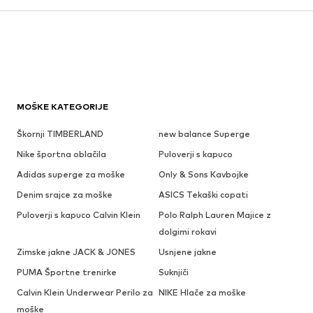
MOŠKE KATEGORIJE
Škornji TIMBERLAND
new balance Superge
Nike športna oblačila
Puloverji s kapuco
Adidas superge za moške
Only & Sons Kavbojke
Denim srajce za moške
ASICS Tekaški copati
Puloverji s kapuco Calvin Klein
Polo Ralph Lauren Majice z
dolgimi rokavi
Zimske jakne JACK & JONES
Usnjene jakne
PUMA Športne trenirke
Suknjiči
Calvin Klein Underwear Perilo za
NIKE Hlače za moške
moške