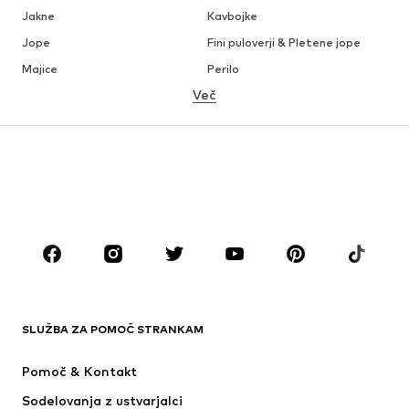
Jakne
Kavbojke
Jope
Fini puloverji & Pletene jope
Majice
Perilo
Več
Hlače
Srajce
Plašči
Obleke & Suknjiči
Kopalke & Kopalna moda
Večje številke
Obutev
Šport
Dodatki
Premium
OBLAČILA
Novo
V trendu
Majice
Kavbojke
SLUŽBA ZA POMOČ STRANKAM
Jakne
Jope
Hlače
Srajce
Pomoč & Kontakt
Perilo
Fini puloverji & Pletene jope
Sodelovanja z ustvarjalci