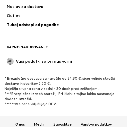
Obleke & Suknjiči
Plašči
Naslov za dostavo
Kopalke & Kopalna moda
Večje številke
Outlet
Priložnosti
Ekskluzivno
Tukaj odstopi od pogodbe
'Upcycling'
OBUTEV
VARNO NAKUPOVANJE
Novo
V trendu
Nizki škornji & Škornji
Superge
Vaši podatki so pri nas varni
Nizki čevlji
Športni čevlji
Odprti čevlji
Ekskluzivno
* Brezplačna dostava za naročila od 24,90 €, sicer veljajo stroški
dostave in storitev 2,90 €.
ŠPORT
Najnižja skupna cena v zadnjih 30 dneh pred znižanjem.
****Brezplačno iz vseh omrežij. Pri klicih iz tujine lahko nastanejo
Športna oblačila
Športi
dodatni stroški.
******Vse cene vključujejo DDV.
Športni čevlji
Športni nahrbtniki in športne
torbe
Športni dodatki
O nas
Mediji
Zaposlitve
Varstvo podatkov