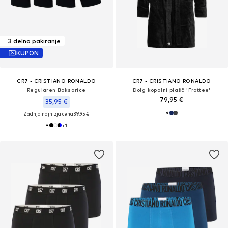
3 delno pakiranje
KUPON
CR7 - CRISTIANO RONALDO
CR7 - CRISTIANO RONALDO
Regularen Boksarice
Dolg kopalni plašč 'Frottee'
79,95 €
35,95 €
Zadnja najnižja cena
39,95 €
+
1