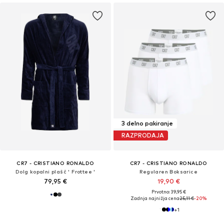
3 delno pakiranje
RAZPRODAJA
CR7 - CRISTIANO RONALDO
CR7 - CRISTIANO RONALDO
Dolg kopalni plašč ' Frottee '
Regularen Boksarice
79,95 €
19,90 €
Prvotno: 39,95 €
Zadnja najnižja cena
25,11 €
-20%
+
1