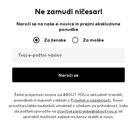
Ne zamudi ničesar!
Naroči se na naše e-novice in prejmi ekskluzivne
ponudbe
Za ženske
Za moške
Tvoj e-poštni naslov
Naroči se
Želim prejemati novice od ABOUT YOU o aktualnih trendih,
ponudbah in kuponih v skladu s
Pravilnik o zasebnosti
. Svojo
privolitev lahko kadarkoli umakneš z učinkom za prihodnost, tako
da pošlješ sporočilo na
storitvezastranke@aboutyou.si
ali
uporabiš možnost odjave na koncu vsakih e-novic.