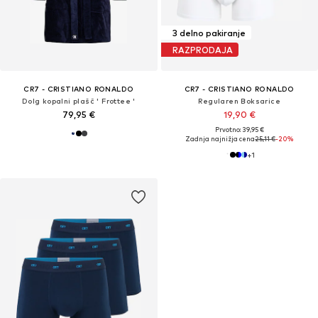
3 delno pakiranje
RAZPRODAJA
CR7 - CRISTIANO RONALDO
CR7 - CRISTIANO RONALDO
Dolg kopalni plašč ' Frottee '
Regularen Boksarice
79,95 €
19,90 €
Prvotno: 39,95 €
Zadnja najnižja cena
25,11 €
-20%
+
1