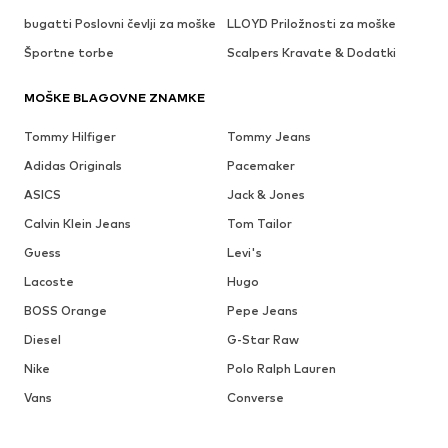
bugatti Poslovni čevlji za moške
LLOYD Priložnosti za moške
Športne torbe
Scalpers Kravate & Dodatki
MOŠKE BLAGOVNE ZNAMKE
Tommy Hilfiger
Tommy Jeans
Adidas Originals
Pacemaker
ASICS
Jack & Jones
Calvin Klein Jeans
Tom Tailor
Guess
Levi's
Lacoste
Hugo
BOSS Orange
Pepe Jeans
Diesel
G-Star Raw
Nike
Polo Ralph Lauren
Vans
Converse