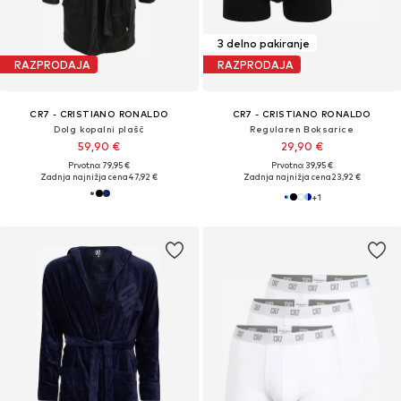
3 delno pakiranje
RAZPRODAJA
RAZPRODAJA
CR7 - CRISTIANO RONALDO
CR7 - CRISTIANO RONALDO
Dolg kopalni plašč
Regularen Boksarice
59,90 €
29,90 €
Prvotno: 79,95 €
Prvotno: 39,95 €
Zadnja najnižja cena
47,92 €
Zadnja najnižja cena
23,92 €
+
1