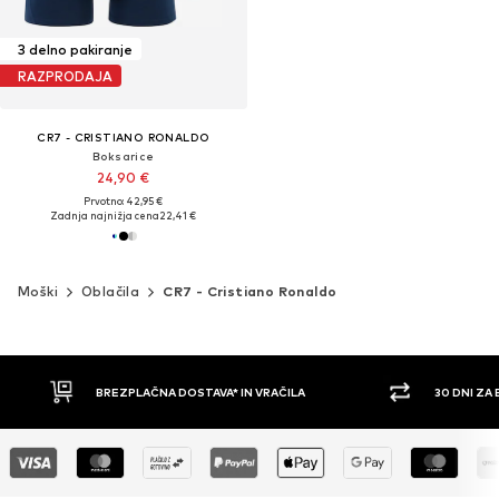
3 delno pakiranje
RAZPRODAJA
CR7 - CRISTIANO RONALDO
Boksarice
24,90 €
Prvotno: 42,95 €
Zadnja najnižja cena
22,41 €
Moški
Oblačila
CR7 - Cristiano Ronaldo
30 DNI ZA BREZPLAČNO VRAČILO
PLAČILO Z 