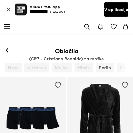
ABOUT YOU App
V aplikacijo
(152.700)
Oblačila
(CR7 - Cristiano Ronaldo) za moške
Novo
V trendu
Majice
Hlače
Perilo
Kavbo