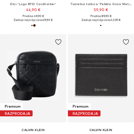
Etui 'Logo RFID Cardholder'
Toaletna torbica 'Pebble Grain Metallic Logo'
44,90 €
59,90 €
Prvotno: 49,90 €
Prvotno: 89,90 €
Zadnja najnižja cena
29,90 €
Zadnja najnižja cena
43,95 €
Premium
Premium
RAZPRODAJA
RAZPRODAJA
CALVIN KLEIN
CALVIN KLEIN