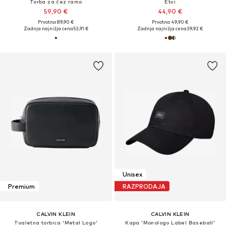
Torba za čez ramo
Etui
59,90 €
44,90 €
Prvotno: 89,90 €
Prvotno: 49,90 €
Zadnja najnižja cena
53,91 €
Zadnja najnižja cena
39,92 €
Unisex
Premium
RAZPRODAJA
CALVIN KLEIN
CALVIN KLEIN
Toaletna torbica 'Metal Logo'
Kapa 'Monologo Label Baseball'