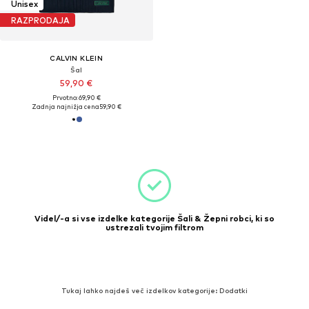
Unisex
RAZPRODAJA
CALVIN KLEIN
Šal
59,90 €
Prvotno: 69,90 €
Zadnja najnižja cena
59,90 €
Videl/-a si vse izdelke kategorije Šali & Žepni robci, ki so
ustrezali tvojim filtrom
Tukaj lahko najdeš več izdelkov kategorije: Dodatki