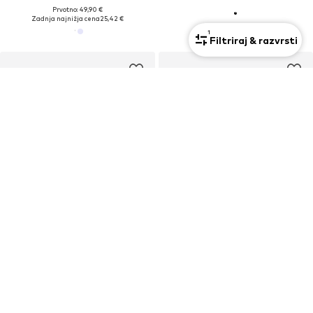
Prvotno: 49,90 €
Zadnja najnižja cena
25,42 €
1
Filtriraj & razvrsti
Premium
Unisex
RAZPRODAJA
Premium
CALVIN KLEIN
CALVIN KLEIN
Etui 'Full-grain RFID Zip Cardholder'
Kapa 'CK Monogram Baseball'
39,90 €
29,90 €