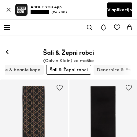
ABOUT YOU App
V aplikacijo
(152.700)
Šali & Žepni robci
(Calvin Klein) za moške
ape & beanie kape
Šali & Žepni robci
Denarnice & Etuiji