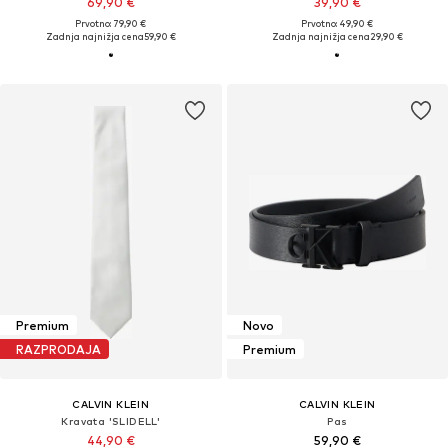
69,90 €
39,90 €
Prvotno: 79,90 €
Prvotno: 49,90 €
Zadnja najnižja cena
59,90 €
Zadnja najnižja cena
29,90 €
Premium
Novo
RAZPRODAJA
Premium
CALVIN KLEIN
CALVIN KLEIN
Kravata 'SLIDELL'
Pas
44,90 €
59,90 €